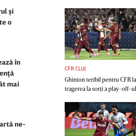
ul şi
te o
ează în
CFR CLUJ
ienţă
Ghinion teribil pentru CFR l
tât mai
tragerea la sorţi a play-off-ul
oartă ne-