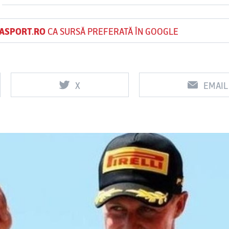
ASPORT.RO
CA SURSĂ PREFERATĂ ÎN GOOGLE
Vs
Vs
Corvinul
Sepsi OSK Sf
FCSB
Hunedoara
Gheorghe
X
EMAIL