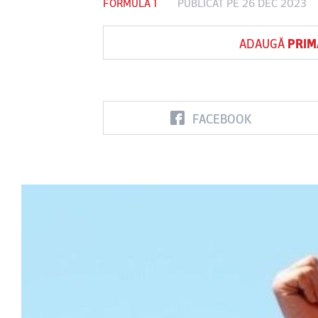
FORMULA 1
PUBLICAT PE 26 DEC 2023
ADAUGĂ
PRIM
FC Botoşani
FACEBOOK