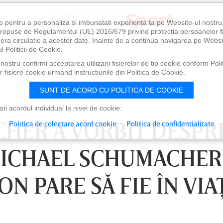
e pentru a personaliza si imbunatati experienta ta pe Website-ul nostr
i propuse de Regulamentul (UE) 2016/679 privind protectia persoanelor f
ibera circulatie a acestor date. Inainte de a continua navigarea pe Websi
l Politicii de Cookie.
ostru confirmi acceptarea utilizarii fisierelor de tip cookie conform Polit
 fisiere cookie urmand instructiunile din Politica de Cookie.
SUNT DE ACORD CU POLITICA DE COOKIE
i acordul individual la nivel de cookie:
HER A VORBIT DESPR
Politica de colectare acord cookie
Politica de confidentialitate
 MICHAEL SCHUMACHER
N PARE SĂ FIE ÎN VIA
30
LUNI 10 AUG, 21:30
VI