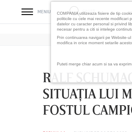
CAUTĂ
MENIU
COMPANIA utilizeaza fisiere de tip cooki
politicile cu cele mai recente modificar
datelor cu caracter personal si privind l
necesar pentru a citi si intelege continutu
Prin continuarea navigarii pe Website-ul n
modifica in orice moment setarile acestor
Puteti merge chiar acum si sa va exprimat
RALF SCHUMAC
SITUAŢIA LUI
FOSTUL CAMPIO
LUNI 10 AUG, 18: