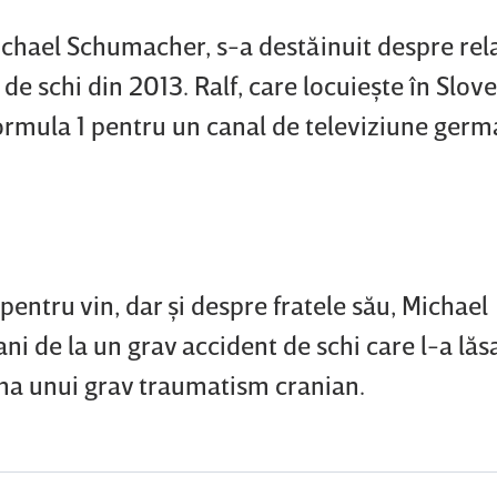
ichael Schumacher, s-a destăinuit despre rela
t de schi din 2013. Ralf, care locuieşte în Slov
mula 1 pentru un canal de televiziune germ
pentru vin, dar şi despre fratele său, Michael
i de la un grav accident de schi care l-a lăsa
rma unui grav traumatism cranian.