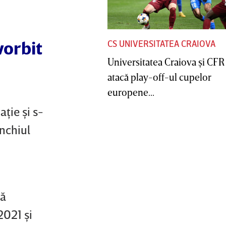
vorbit
CS UNIVERSITATEA CRAIOVA
Universitatea Craiova şi CFR
atacă play-off-ul cupelor
europene...
aţie şi s-
unchiul
uă
2021 şi