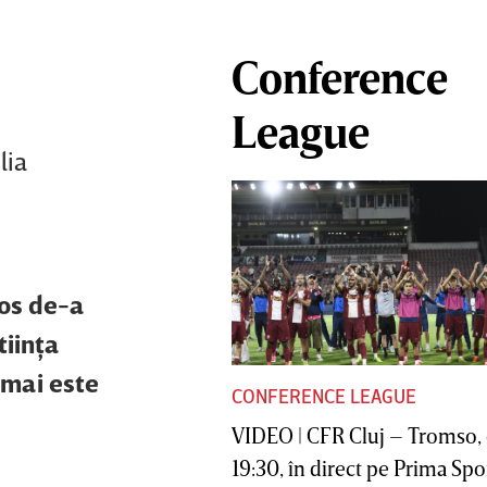
Conference
League
lia
cos de-a
tiinţa
 mai este
CONFERENCE LEAGUE
VIDEO | CFR Cluj – Tromso, 
19:30, în direct pe Prima Sport