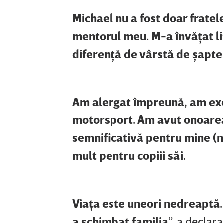
Michael nu a fost doar fratele
mentorul meu. M-a învăţat li
diferenţă de vârstă de şapte 
Am alergat împreună, am exe
motorsport. Am avut onoarea 
semnificativă pentru mine (n.r
mult pentru copiii săi.
Viaţa este uneori nedreaptă.
a schimbat familia
”, a declar