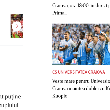
Craiova, ora 18:00, în direct 
Prima...
Bomba verii în SuperLiga! După
Gnahore, încă un titular de la
Dinamo ar putea semna cu FCSB:
"Cine ştie"
CS UNIVERSITATEA CRAIOVA
Veste mare pentru Universit
Craiova înaintea dublei cu 
lat puţine
Kuopio:...
tuplului