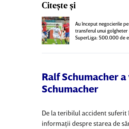
Citește și
 Pancu în
Au început negocierile pe
upă contractul cu
transferul unui golgheter
notificare la
SuperLiga: 500.000 de 
Ralf Schumacher a 
Schumacher
De la teribilul accident suferit
informaţii despre starea de să