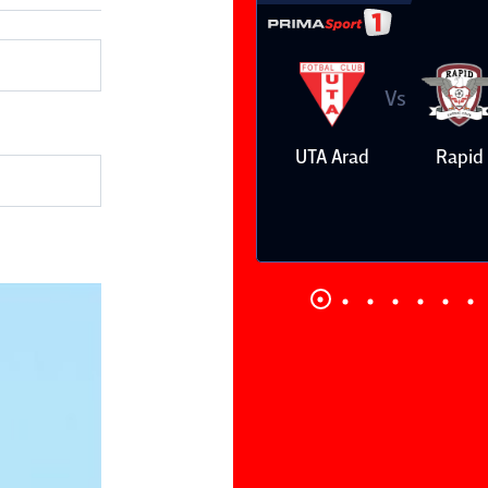
Vs
Vs
UTA Arad
Rapid
Farul
Csikszer
Constanţa