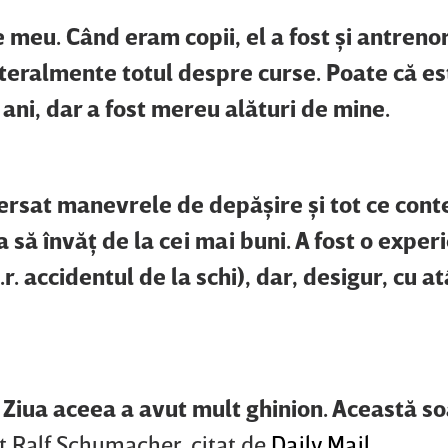
 meu. Când eram copii, el a fost şi antrenor
teralmente totul despre curse. Poate că es
ani, dar a fost mereu alături de mine.
rsat manevrele de depăşire şi tot ce cont
să învăţ de la cei mai buni. A fost o exper
. accidentul de la schi), dar, desigur, cu a
 Ziua aceea a avut mult ghinion. Această s
at Ralf Schumacher, citat de
Daily Mail
.