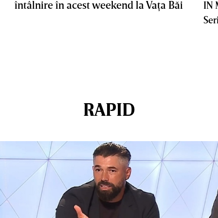
întâlnire în acest weekend la Vaţa Băi
IN
Ser
RAPID