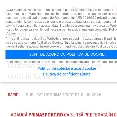
COMPANIA utilizeaza fisiere de tip cookie pentru a personaliza si imbunatati
experienta ta pe Website-ul nostru. Te informam ca ne-am actualizat politicile c
mai recente modificari propuse de Regulamentul (UE) 2016/679 privind protect
persoanelor fizice in ceea ce priveste prelucrarea datelor cu caracter personal 
privind libera circulatie a acestor date. Inainte de a continua navigarea pe Web
nostru te rugam sa aloci timpul necesar pentru a citi si intelege continutul Politi
Rapid i-a găsit înlocuitor lui
Cookie.
Prin continuarea navigarii pe Website-ul nostru confirmi acceptarea utilizarii fis
Daniel Paraschiv! Dan Şucu
de tip cookie conform Politicii de Cookie. Nu uita totusi ca poti modifica in orice
moment setarile acestor fisiere cookie urmand instructiunile din Politica de Coo
trebuie să bage adânc mâna în
SUNT DE ACORD CU POLITICA DE COOKIE
Puteti merge chiar acum si sa va exprimati acordul individual la nivel de cookie
buzunar pentru noul atacant
Politica de colectare acord cookie
dorit în Giuleşti
Politica de confidentialitate
RAPID
PUBLICAT DE
PRIMA SPORT
PE 11 IUN 2026
ADAUGĂ
PRIMASPORT.RO
CA SURSĂ PREFERATĂ ÎN 