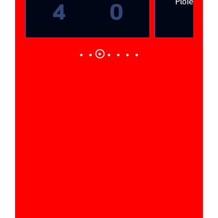
Ploieşti
4
0