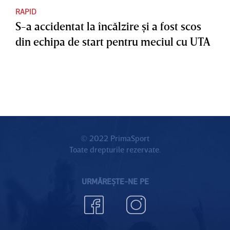
RAPID
S-a accidentat la încălzire şi a fost scos
din echipa de start pentru meciul cu UTA
© 2022 PrimaSport
Toate drepturile rezervate.
URMĂREȘTE-NE PE