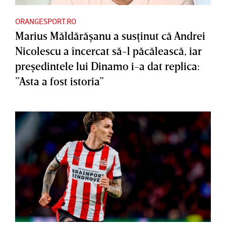
ORANGESPORT.RO
Marius Măldărăşanu a susţinut că Andrei
Nicolescu a încercat să-l păcălească, iar
preşedintele lui Dinamo i-a dat replica:
”Asta a fost istoria”