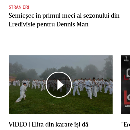
STRANIERI
Semieşec în primul meci al sezonului din
Eredivisie pentru Dennis Man
VIDEO | Elita din karate îşi dă
”Er