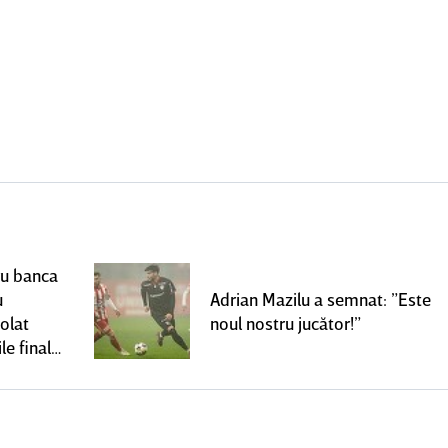
ru banca
u
Adrian Mazilu a semnat: ”Este
olat
noul nostru jucător!”
le finale