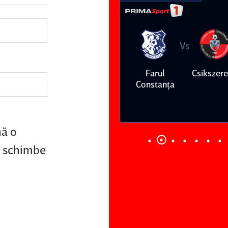
Vs
Vs
Farul
Csikszereda
Dinamo
FC Volunt
Constanţa
nă o
ă schimbe