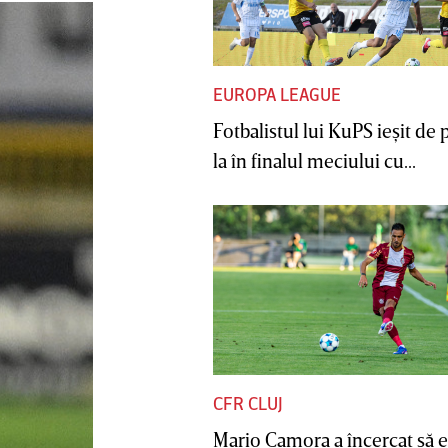
EUROPA LEAGUE
Fotbalistul lui KuPS ieşit de 
la în finalul meciului cu...
CFR CLUJ
Mario Camora a încercat să e