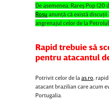
De asemenea, Rareş Pop (20 de 
Roşu
anunţă că există discuţii
angrenajul celor de la Petrolul 
Rapid trebuie să s
pentru atacantul de
Potrivit celor de la
as.ro
, rapi
atacant brazilian care acum e
Portugalia.