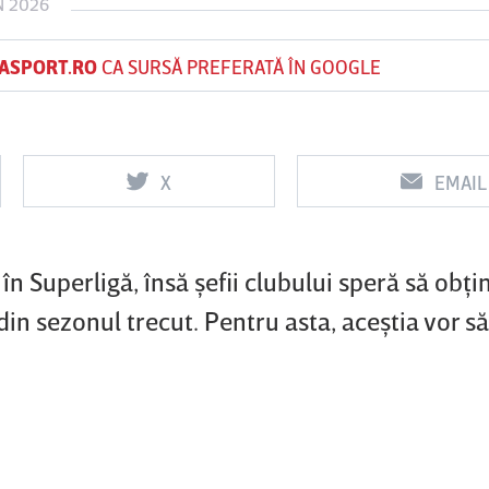
N 2026
ASPORT.RO
CA SURSĂ PREFERATĂ ÎN GOOGLE
Vs
Vs
f
FCSB
UTA Arad
Rapid
X
EMAIL
0
0
 în Superligă, însă şefii clubului speră să obţi
in sezonul trecut. Pentru asta, aceştia vor s