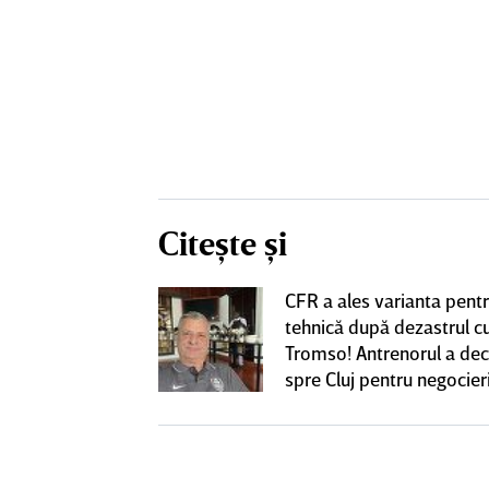
Citește și
CFR a ales varianta pent
eacţie după ce
tehnică după dezastrul c
ă revină la CFR
Tromso! Antrenorul a dec
spre Cluj pentru negocieri
cu Varga