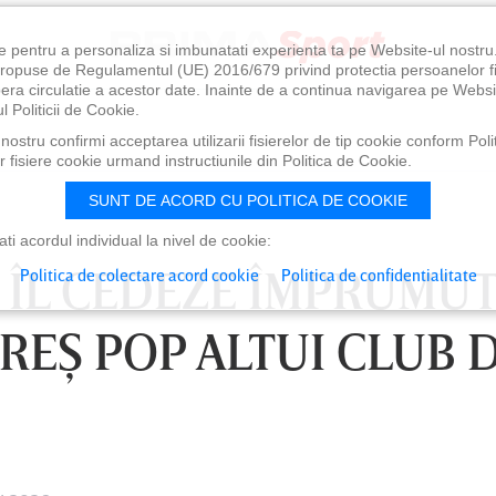
e pentru a personaliza si imbunatati experienta ta pe Website-ul nostr
i propuse de Regulamentul (UE) 2016/679 privind protectia persoanelor f
ibera circulatie a acestor date. Inainte de a continua navigarea pe Websi
l Politicii de Cookie.
ostru confirmi acceptarea utilizarii fisierelor de tip cookie conform Polit
 fisiere cookie urmand instructiunile din Politica de Cookie.
SUNT DE ACORD CU POLITICA DE COOKIE
i acordul individual la nivel de cookie:
 ÎL CEDEZE ÎMPRUMUT
Politica de colectare acord cookie
Politica de confidentialitate
REŞ POP ALTUI CLUB 
0
VINERI 07 AUG, 21:00
SÂ