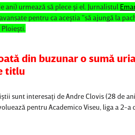
ani) urmează să plece şi el. Jurnalistul
Ema
 avansate pentru ca aceştia ”să ajungă la pac
Ploieşti.
coată din buzunar o sumă uri
 titlu
diştii sunt interesaţi de Andre Clovis (28 de ani
voluează pentru Academico Viseu, liga a 2-a 