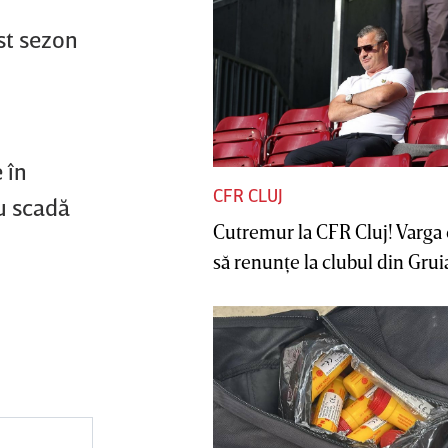
st sezon
 în
CFR CLUJ
nu scadă
Cutremur la CFR Cluj! Varga 
să renunţe la clubul din Gruia 