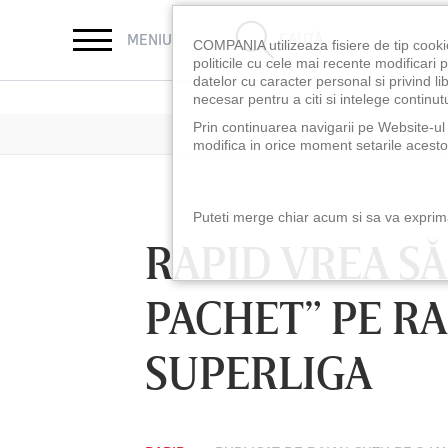
CAUTĂ
MENIU
COMPANIA utilizeaza fisiere de tip cooki
politicile cu cele mai recente modificar
datelor cu caracter personal si privind l
necesar pentru a citi si intelege continutu
Prin continuarea navigarii pe Website-ul n
modifica in orice moment setarile acestor
Puteti merge chiar acum si sa va exprimat
RAPID VREA SĂ
PACHET” PE RA
SUPERLIGA
LUNI 10 AUG, 18:30
LUNI 10 AUG, 21:3