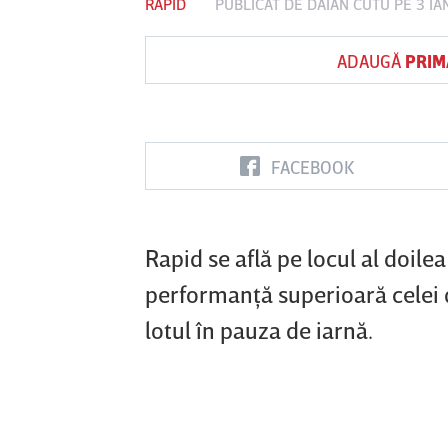
RAPID
PUBLICAT DE
DAIAN CUTU
PE 3 IA
ADAUGĂ
PRIM
Vs
FC Botoşani
Corvinul
Sepsi OSK S
Hunedoara
Gheorghe
FACEBOOK
Rapid se află pe locul al doilea
performanţă superioară celei d
lotul în pauza de iarnă.