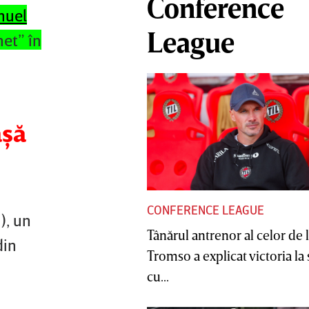
Conference
nuel
League
het” în
aşă
CONFERENCE LEAGUE
), un
Tânărul antrenor al celor de 
din
Tromso a explicat victoria la
cu...