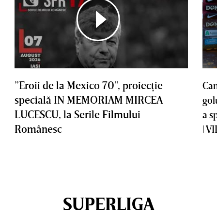
”Eroii de la Mexico 70”, proiecţie
Cam
specială IN MEMORIAM MIRCEA
gol
LUCESCU, la Serile Filmului
a s
Românesc
| V
SUPERLIGA