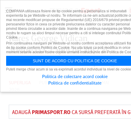
COMPANIA utilizeaza fisiere de tip cookie pentru a personaliza si imbunatati
experienta ta pe Website-ul nostru. Te informam ca ne-am actualizat politicile c
mai recente modificari propuse de Regulamentul (UE) 2016/679 privind protect
persoanelor fizice in ceea ce priveste prelucrarea datelor cu caracter personal 
privind libera circulatie a acestor date. Inainte de a continua navigarea pe Web
nostru te rugam sa aloci timpul necesar pentru a citi si intelege continutul Politi
Rareş George Vidican
Cookie.
Prin continuarea navigarii pe Website-ul nostru confirmi acceptarea utilizarii fis
arbitrează ”capul de afiş” al
de tip cookie conform Politicii de Cookie. Nu uita totusi ca poti modifica in orice
moment setarile acestor fisiere cookie urmand instructiunile din Politica de Coo
zilei de sâmbătă din Superliga
SUNT DE ACORD CU POLITICA DE COOKIE
Puteti merge chiar acum si sa va exprimati acordul individual la nivel de cookie
Politica de colectare acord cookie
SUPERLIGA
PUBLICAT DE
DAIAN CUTU
PE 8 MAI
Politica de confidentialitate
2026
ADAUGĂ
PRIMASPORT.RO
CA SURSĂ PREFERATĂ ÎN 