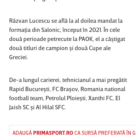
Răzvan Lucescu se află la al doilea mandat la
formaţia din Salonic, început în 2021. În cele
două perioade petrecute la PAOK, el a câştigat
două titluri de campion şi două Cupe ale
Greciei.
De-a lungul carierei, tehnicianul a mai pregătit
Rapid Bucureşti, FC Braşov, Romania national
football team, Petrolul Ploieşti, Xanthi FC, El
Jaish SC şi Al Hilal SFC.
ADAUGĂ
PRIMASPORT.RO
CA SURSĂ PREFERATĂ ÎN 