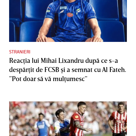
STRANIERI
Reacţia lui Mihai Lixandru după ce s-a
despărţit de FCSB şi a semnat cu Al Fateh.
”Pot doar să vă mulţumesc”