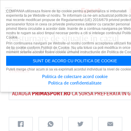
COMPANIA utilizeaza fisiere de tip cookie pentru a personaliza si imbunatati
experienta ta pe Website-ul nostru. Te informam ca ne-am actualizat politicile c
mai recente modificari propuse de Regulamentul (UE) 2016/679 privind protect
persoanelor fizice in ceea ce priveste prelucrarea datelor cu caracter personal 
privind libera circulatie a acestor date. Inainte de a continua navigarea pe Web
nostru te rugam sa aloci timpul necesar pentru a citi si intelege continutul Politi
Răsturnare de situaţie în cazul
Cookie.
Prin continuarea navigarii pe Website-ul nostru confirmi acceptarea utilizarii fis
lui Răzvan Lucescu
de tip cookie conform Politicii de Cookie. Nu uita totusi ca poti modifica in orice
moment setarile acestor fisiere cookie urmand instructiunile din Politica de Coo
SUNT DE ACORD CU POLITICA DE COOKIE
Puteti merge chiar acum si sa va exprimati acordul individual la nivel de cookie
STRANIERI
PUBLICAT PE 11 IUN 2026
Politica de colectare acord cookie
Politica de confidentialitate
ADAUGĂ
PRIMASPORT.RO
CA SURSĂ PREFERATĂ ÎN 