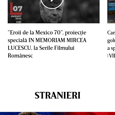
”Eroii de la Mexico 70”, proiecţie
Cam
specială IN MEMORIAM MIRCEA
gol
LUCESCU, la Serile Filmului
a s
Românesc
| V
STRANIERI