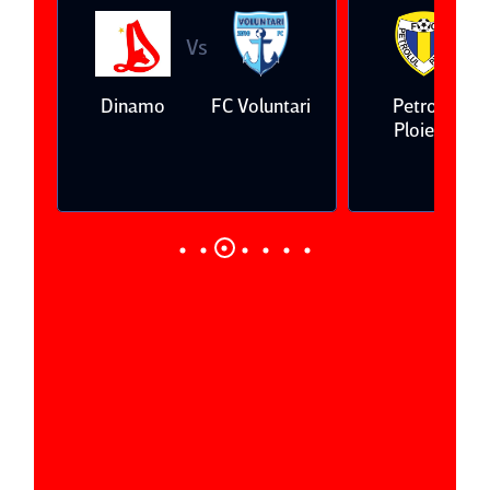
Vs
V
eda
Dinamo
FC Voluntari
Petrolul
Ploieşti