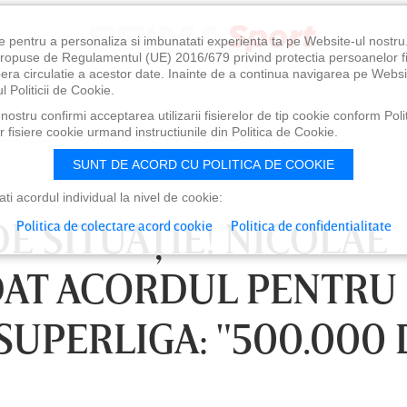
e pentru a personaliza si imbunatati experienta ta pe Website-ul nostr
i propuse de Regulamentul (UE) 2016/679 privind protectia persoanelor f
ibera circulatie a acestor date. Inainte de a continua navigarea pe Websi
l Politicii de Cookie.
ostru confirmi acceptarea utilizarii fisierelor de tip cookie conform Polit
 fisiere cookie urmand instructiunile din Politica de Cookie.
SUNT DE ACORD CU POLITICA DE COOKIE
i acordul individual la nivel de cookie:
E SITUAŢIE! NICOLAE
Politica de colectare acord cookie
Politica de confidentialitate
 DAT ACORDUL PENTRU
SUPERLIGA: "500.000 
0
VINERI 07 AUG, 21:00
SÂ