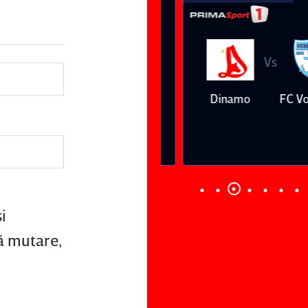
Vs
Vs
Farul
Csikszereda
Dinamo
FC Volunt
Constanţa
i
ă mutare,