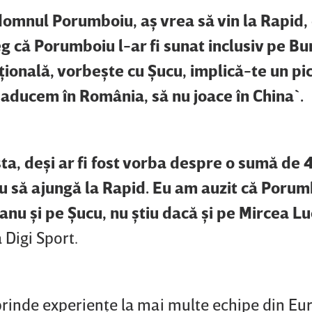
 domnul Porumboiu, aş vrea să vin la Rapid,
g că Porumboiu l-ar fi sunat inclusiv pe Bu
ională, vorbeşte cu Şucu, implică-te un pic
 aducem în România, să nu joace în China`.
sta, deşi ar fi fost vorba despre o sumă d
ciu să ajungă la Rapid. Eu am auzit că Poru
eanu şi pe Şucu, nu ştiu dacă şi pe Mircea L
 Digi Sport.
prinde experienţe la mai multe echipe din Eur