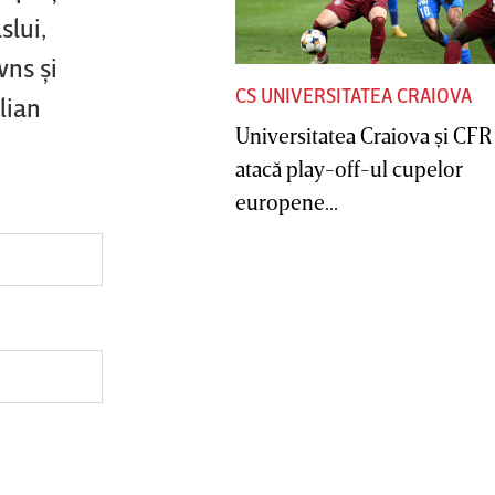
slui,
wns şi
CS UNIVERSITATEA CRAIOVA
lian
Universitatea Craiova şi CFR
atacă play-off-ul cupelor
europene...