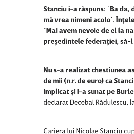
Stanciu i-a răspuns: `Ba da,
mă vrea nimeni acolo`. Înţele
`Mai avem nevoie de el la naţ
preşedintele federaţiei, să-l
Nu s-a realizat chestiunea a
de mii (n.r. de euro) ca Stan
implicat şi i-a sunat pe Burl
declarat Decebal Rădulescu, la
Cariera lui Nicolae Stanciu cu