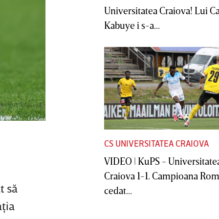
Universitatea Craiova! Lui C
Kabuye i s-a...
CS UNIVERSITATEA CRAIOVA
VIDEO | KuPS - Universitate
Craiova 1-1. Campioana Rom
t să
cedat...
ţia