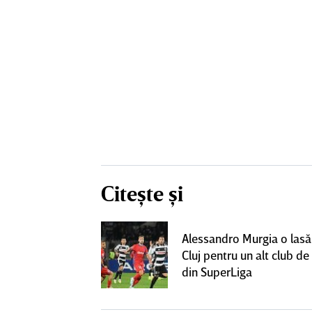
Citește și
lecat de la
Alessandro Murgia o lasă
t cu alt club
Cluj pentru un alt club de 
lt succes"
din SuperLiga