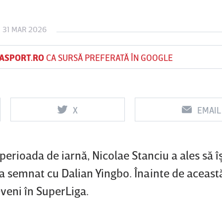
 31 MAR 2026
Vs
Vs
ASPORT.RO
CA SURSĂ PREFERATĂ ÎN GOOGLE
f
FCSB
UTA Arad
Rapid
X
EMAIL
erioada de iarnă, Nicolae Stanciu a ales să îş
 a semnat cu Dalian Yingbo. Înainte de aceast
eveni în SuperLiga.