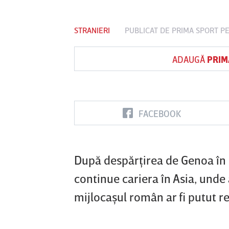
STRANIERI
PUBLICAT DE
PRIMA SPORT
PE
Vs
ADAUGĂ
PRIM
FC Botoşani
Corvinul
Sepsi OSK S
Hunedoara
Gheorghe
FACEBOOK
După despărţirea de Genoa în p
continue cariera în Asia, unde
mijlocaşul român ar fi putut r