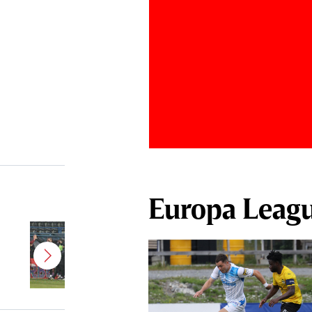
Europa Leag
Jucătorul dorit de Pancu în
Giuleşti vrea să rupă contractul cu
CFR Cluj: ”A făcut notificare la
club”