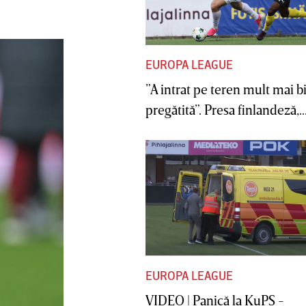
EUROPA LEAGUE
”A intrat pe teren mult mai b
pregătită”. Presa finlandeză,..
EUROPA LEAGUE
VIDEO | Panică la KuPS -