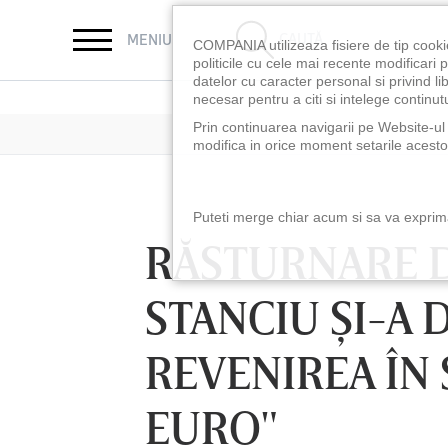
CAUTĂ
MENIU
COMPANIA utilizeaza fisiere de tip cooki
politicile cu cele mai recente modificar
datelor cu caracter personal si privind l
necesar pentru a citi si intelege continutu
Prin continuarea navigarii pe Website-ul n
modifica in orice moment setarile acestor
Puteti merge chiar acum si sa va exprimat
RĂSTURNARE D
STANCIU ŞI-A
REVENIREA ÎN 
EURO"
LUNI 10 AUG, 18:30
LUNI 10 AUG, 21:3