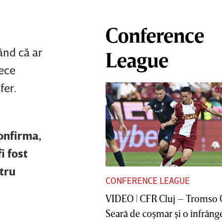
Conference
rând că ar
League
rece
fer.
onfirma,
i fost
ntru
CONFERENCE LEAGUE
VIDEO | CFR Cluj – Tromso 
Seară de coşmar şi o înfrânge