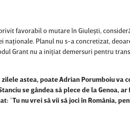
 privit favorabil o mutare în Giuleşti, conside
ei naţionale. Planul nu s-a concretizat, deoa
ul Grant nu a iniţiat demersuri pentru trans
 zilele astea, poate Adrian Porumboiu va c
Stanciu se gândea să plece de la Genoa, ar f
t: `Tu nu vrei să vii să joci în România, pe