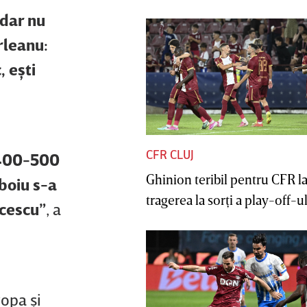
 dar nu
rleanu:
, eşti
CFR CLUJ
e 400-500
Ghinion teribil pentru CFR l
mboiu s-a
tragerea la sorţi a play-off-ul
ucescu”
, a
opa şi