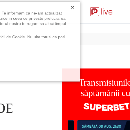
×
u. Te informam ca ne-am actualizat
izice in ceea ce priveste prelucrarea
te-ul nostru te rugam sa aloci timpul
icii de Cookie. Nu uita totusi ca poti
Transmisiunil
săptămânii c
DE
MBĂTĂ 08 AUG, 18:30
SÂMBĂTĂ 08 AUG, 21:30