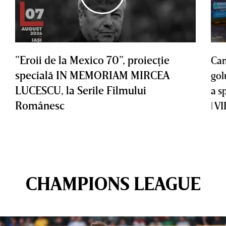
”Eroii de la Mexico 70”, proiecţie
Cam
specială IN MEMORIAM MIRCEA
gol
LUCESCU, la Serile Filmului
a s
Românesc
| V
CHAMPIONS LEAGUE