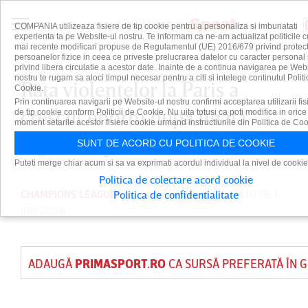
COMPANIA utilizeaza fisiere de tip cookie pentru a personaliza si imbunatati
experienta ta pe Website-ul nostru. Te informam ca ne-am actualizat politicile c
mai recente modificari propuse de Regulamentul (UE) 2016/679 privind protect
persoanelor fizice in ceea ce priveste prelucrarea datelor cu caracter personal 
privind libera circulatie a acestor date. Inainte de a continua navigarea pe Web
nostru te rugam sa aloci timpul necesar pentru a citi si intelege continutul Politi
Rata violenţelor la Paris a
Cookie.
Prin continuarea navigarii pe Website-ul nostru confirmi acceptarea utilizarii fis
crescut enorm după finala
de tip cookie conform Politicii de Cookie. Nu uita totusi ca poti modifica in orice
moment setarile acestor fisiere cookie urmand instructiunile din Politica de Coo
Ligii Campionilor
SUNT DE ACORD CU POLITICA DE COOKIE
Puteti merge chiar acum si sa va exprimati acordul individual la nivel de cookie
Politica de colectare acord cookie
CHAMPIONS LEAGUE
PUBLICAT DE
DAIAN CUTU
PE 1
Politica de confidentialitate
IUN 2026
ADAUGĂ
PRIMASPORT.RO
CA SURSĂ PREFERATĂ ÎN 