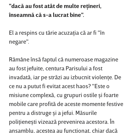
"dacă au fost atât de multe reţineri,
înseamnă că s-a lucrat bine".
El a respins cu tărie acuzaţia că ar fi "în
negare".
Rămâne însă faptul că numeroase magazine
au fost jefuite, centura Parisului a fost
invadată, iar pe străzi au izbucnit violenţe. De
ce nu a putut fi evitat acest haos? "Este o
misiune complexă, cu grupuri ostile şi foarte
mobile care profită de aceste momente festive
pentru a distruge şi a jefui. Măsurile
poliţieneşti vizează prevenirea acestora. În
ansamblu, acestea au funcţionat, chiar dacă