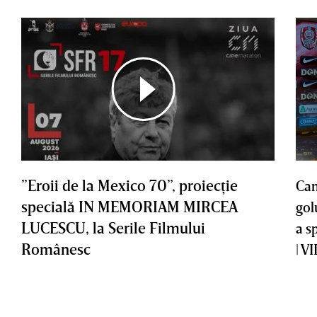
”Eroii de la Mexico 70”, proiecţie
Cam
specială IN MEMORIAM MIRCEA
gol
LUCESCU, la Serile Filmului
a s
Românesc
| V