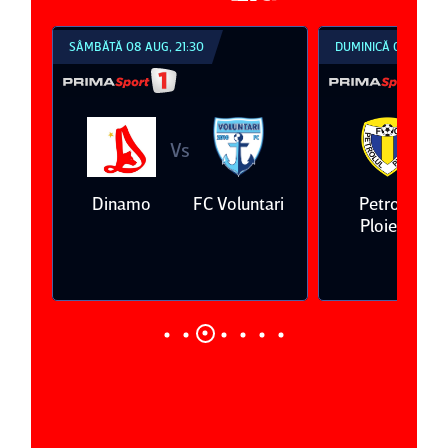
SÂMBĂTĂ 08 AUG, 21:30
DUMINICĂ 09 AUG, 1
Vs
V
eda
Dinamo
FC Voluntari
Petrolul
Ploieşti