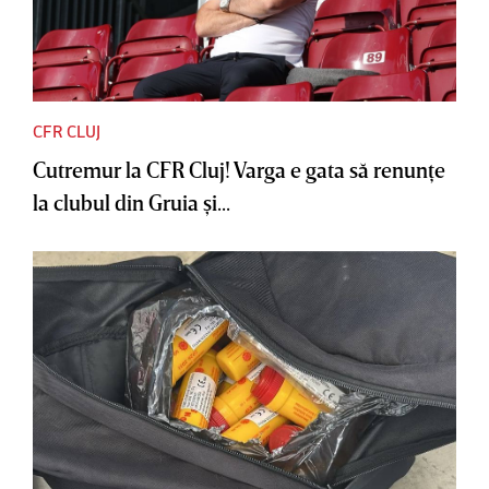
CFR CLUJ
Cutremur la CFR Cluj! Varga e gata să renunţe
la clubul din Gruia şi...