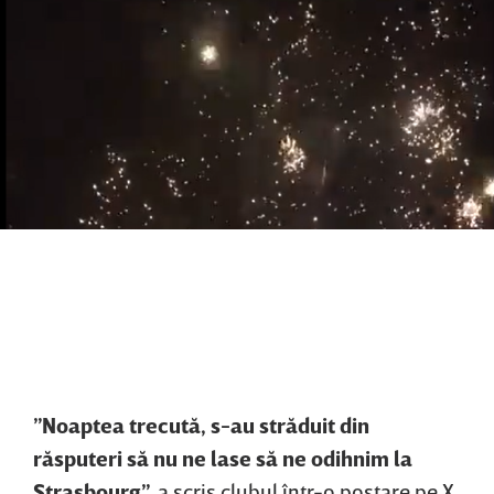
”Noaptea trecută, s-au străduit din
răsputeri să nu ne lase să ne odihnim la
Strasbourg”,
a scris clubul într-o postare pe X,