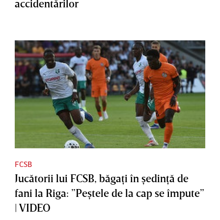
accidentărilor
FCSB
Jucătorii lui FCSB, băgaţi în şedinţă de
fani la Riga: ”Peştele de la cap se împute”
| VIDEO