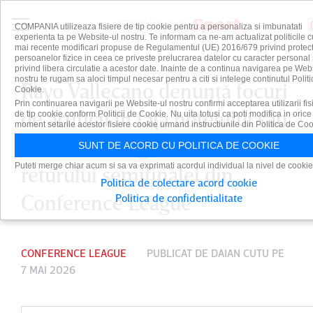
COMPANIA utilizeaza fisiere de tip cookie pentru a personaliza si imbunatati
experienta ta pe Website-ul nostru. Te informam ca ne-am actualizat politicile c
mai recente modificari propuse de Regulamentul (UE) 2016/679 privind protect
persoanelor fizice in ceea ce priveste prelucrarea datelor cu caracter personal 
privind libera circulatie a acestor date. Inainte de a continua navigarea pe Web
nostru te rugam sa aloci timpul necesar pentru a citi si intelege continutul Politi
Rayo Vallecano denunţă focuri
Cookie.
Prin continuarea navigarii pe Website-ul nostru confirmi acceptarea utilizarii fis
de artificii în faţa hotelului său
de tip cookie conform Politicii de Cookie. Nu uita totusi ca poti modifica in orice
moment setarile acestor fisiere cookie urmand instructiunile din Politica de Coo
din Strasbourg înaintea
SUNT DE ACORD CU POLITICA DE COOKIE
Puteti merge chiar acum si sa va exprimati acordul individual la nivel de cookie
returului semifinalei din
Politica de colectare acord cookie
Conference League
Politica de confidentialitate
CONFERENCE LEAGUE
PUBLICAT DE
DAIAN CUTU
PE
7 MAI 2026