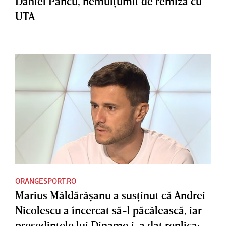
Daniel Pancu, nemulţumit de remiza cu
UTA
ORANGESPORT.RO
Marius Măldărăşanu a susţinut că Andrei
Nicolescu a încercat să-l păcălească, iar
preşedintele lui Dinamo i-a dat replica: