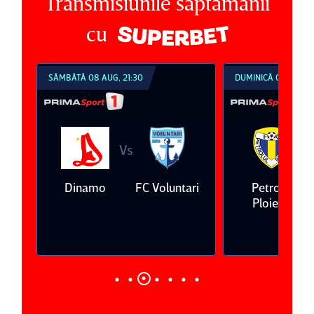
Transmisiunile săptămânii
cu
SÂMBĂTĂ 08 AUG, 21:30
DUMINICĂ 09 AUG, 1
Vs
V
eda
Dinamo
FC Voluntari
Petrolul
Ploieşti