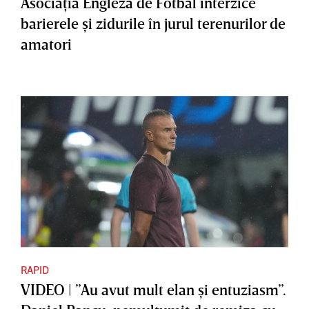
Asociaţia Engleză de Fotbal interzice
barierele şi zidurile în jurul terenurilor de
amatori
RAPID
VIDEO | ”Au avut mult elan şi entuziasm”.