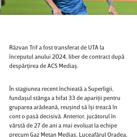
Răzvan Trif a fost transferat de UTA la
începutul anului 2024, liber de contract după
despărţirea de ACS Mediaş.
În stagiunea recent închieată a Superligii,
fundaşul stânga a bifat 33 de apariţii pentru
gruparea arădeană, reuşind să îşi treacă în
cont o pasă decisivă. Anterior, jucătorul în
vârstă de 27 de ani a mai evoluat la echipe
precum Gaz Metan Mediaş, Luceafărul Oradea,