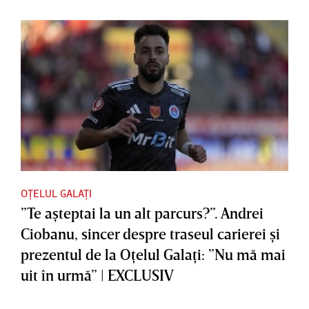
OȚELUL GALAȚI
”Te aşteptai la un alt parcurs?”. Andrei
Ciobanu, sincer despre traseul carierei şi
prezentul de la Oţelul Galaţi: ”Nu mă mai
uit în urmă” | EXCLUSIV