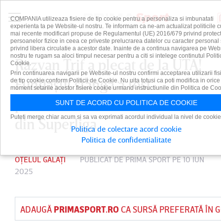
COMPANIA utilizeaza fisiere de tip cookie pentru a personaliza si imbunatati
experienta ta pe Website-ul nostru. Te informam ca ne-am actualizat politicile c
mai recente modificari propuse de Regulamentul (UE) 2016/679 privind protect
persoanelor fizice in ceea ce priveste prelucrarea datelor cu caracter personal 
privind libera circulatie a acestor date. Inainte de a continua navigarea pe Web
nostru te rugam sa aloci timpul necesar pentru a citi si intelege continutul Politi
Răzvan Trif a plecat de la UTA!
Cookie.
Prin continuarea navigarii pe Website-ul nostru confirmi acceptarea utilizarii fis
Fundaşul stânga a fost
de tip cookie conform Politicii de Cookie. Nu uita totusi ca poti modifica in orice
moment setarile acestor fisiere cookie urmand instructiunile din Politica de Coo
prezentat oficial de o rivală
SUNT DE ACORD CU POLITICA DE COOKIE
Puteti merge chiar acum si sa va exprimati acordul individual la nivel de cookie
din Superliga
Politica de colectare acord cookie
Politica de confidentialitate
OȚELUL GALAȚI
PUBLICAT DE
PRIMA SPORT
PE 10 IUN
2025
ADAUGĂ
PRIMASPORT.RO
CA SURSĂ PREFERATĂ ÎN 