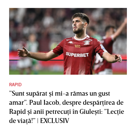
RAPID
”Sunt supărat şi mi-a rămas un gust
amar”. Paul Iacob, despre despărţirea de
Rapid şi anii petrecuţi în Giuleşti: ”Lecţie
de viaţă!” | EXCLUSIV