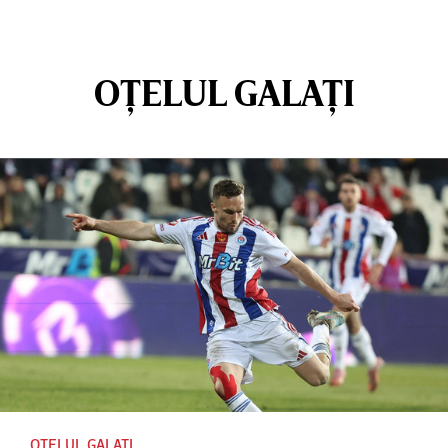
OȚELUL GALAȚI
OȚELUL GALAȚI