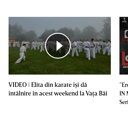
VIDEO | Elita din karate îşi dă
”Er
întâlnire în acest weekend la Vaţa Băi
IN
Ser