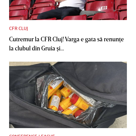
CFR CLUJ
Cutremur la CFR Cluj! Varga e gata să renunţe
la clubul din Gruia şi...