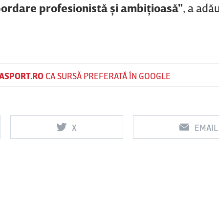
bordare profesionistă şi ambiţioasă"
, a adă
ASPORT.RO
CA SURSĂ PREFERATĂ ÎN GOOGLE
X
EMAIL