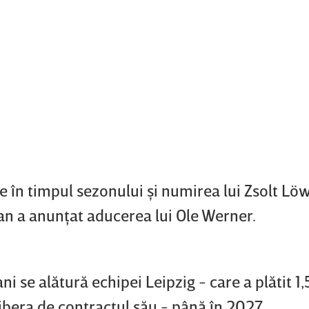
 în timpul sezonului şi numirea lui Zsolt Lö
an a anunţat aducerea lui Ole Werner.
i se alătură echipei Leipzig - care a plătit 1,
ibera de contractul său - până în 2027.