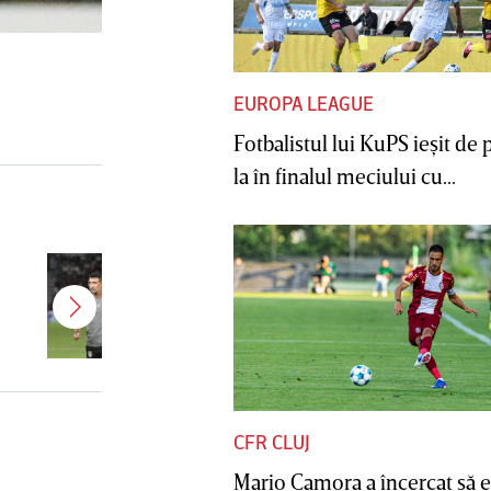
EUROPA LEAGUE
Fotbalistul lui KuPS ieşit de 
la în finalul meciului cu...
Antonio Folha a fost demis de la
CFR Cluj! Alţi 3 jucători sunt OUT
CFR CLUJ
Mario Camora a încercat să e