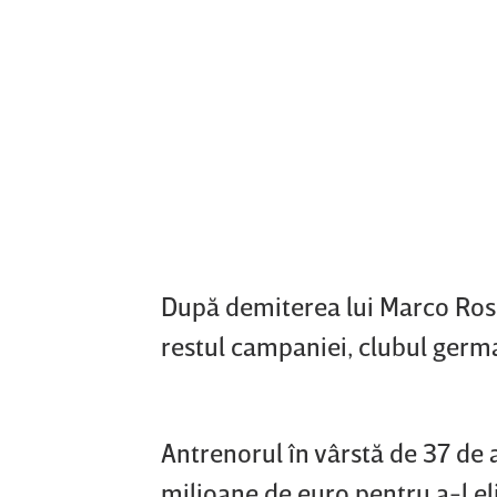
După demiterea lui Marco Rose
restul campaniei, clubul germ
Antrenorul în vârstă de 37 de an
milioane de euro pentru a-l el