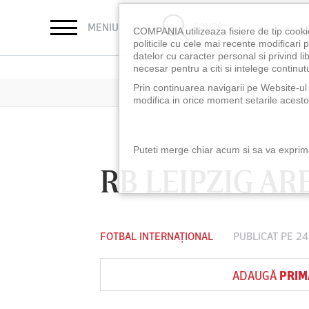
CAUTĂ
MENIU
COMPANIA utilizeaza fisiere de tip cooki
politicile cu cele mai recente modificar
datelor cu caracter personal si privind l
necesar pentru a citi si intelege continutu
Prin continuarea navigarii pe Website-ul n
modifica in orice moment setarile acestor
Puteti merge chiar acum si sa va exprimat
RB LEIPZIG A
FOTBAL INTERNAȚIONAL
PUBLICAT PE 24
ADAUGĂ
PRIM
LUNI 10 AUG, 18:30
LUNI 10 AUG, 21:3