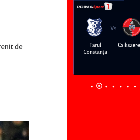
Vs
Vs
Farul
Csikszereda
Dinamo
FC Volunt
venit de
Constanţa