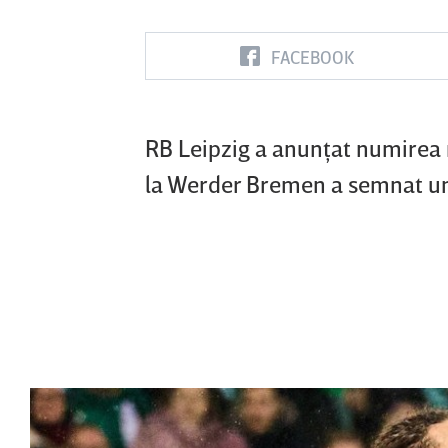
FACEBOOK
Vs
FC Botoşani
Corvinul
Sepsi OSK S
RB Leipzig a anunţat numirea 
Hunedoara
Gheorghe
la Werder Bremen a semnat un 