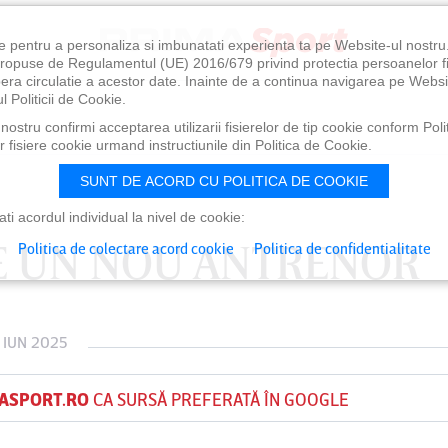
e pentru a personaliza si imbunatati experienta ta pe Website-ul nostr
i propuse de Regulamentul (UE) 2016/679 privind protectia persoanelor f
ibera circulatie a acestor date. Inainte de a continua navigarea pe Websi
l Politicii de Cookie.
ostru confirmi acceptarea utilizarii fisierelor de tip cookie conform Polit
 fisiere cookie urmand instructiunile din Politica de Cookie.
SUNT DE ACORD CU POLITICA DE COOKIE
i acordul individual la nivel de cookie:
RE UN NOU ANTRENOR
Politica de colectare acord cookie
Politica de confidentialitate
 IUN 2025
ASPORT.RO
CA SURSĂ PREFERATĂ ÎN GOOGLE
0
VINERI 07 AUG, 21:00
SÂ