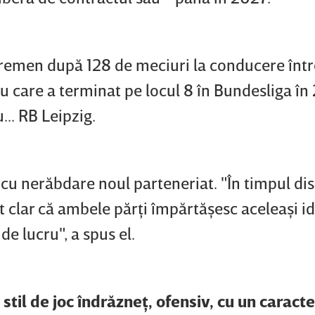
emen după 128 de meciuri la conducere într
u care a terminat pe locul 8 în Bundesliga î
... RB Leipzig.
cu nerăbdare noul parteneriat. "În timpul dis
 clar că ambele părţi împărtăşesc aceleaşi id
 de lucru", a spus el.
stil de joc îndrăzneţ, ofensiv, cu un caracte