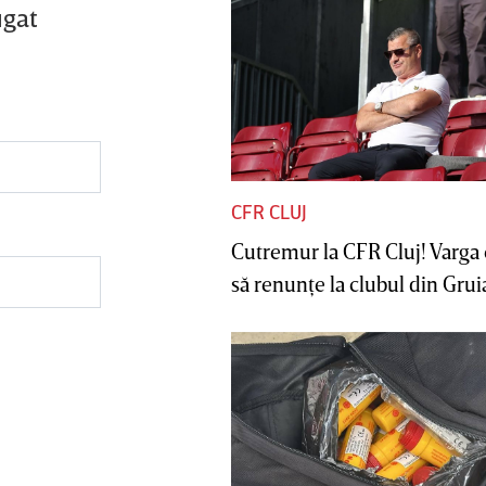
ugat
CFR CLUJ
Cutremur la CFR Cluj! Varga 
să renunţe la clubul din Gruia 