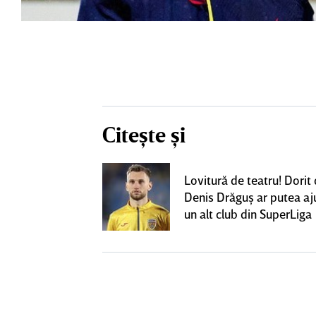
Citește și
eacţie după ce
Lovitură de teatru! Dorit
ă revină la CFR
Denis Drăguş ar putea aj
un alt club din SuperLiga