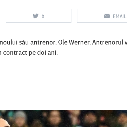
X
EMAIL
Vs
Vs
f
FCSB
UTA Arad
Rapid
noului său antrenor, Ole Werner. Antrenorul 
contract pe doi ani.