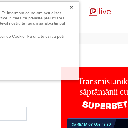
×
u. Te informam ca ne-am actualizat
izice in ceea ce priveste prelucrarea
te-ul nostru te rugam sa aloci timpul
icii de Cookie. Nu uita totusi ca poti
Transmisiunil
săptămânii c
MBĂTĂ 08 AUG, 18:30
SÂMBĂTĂ 08 AUG, 21:30