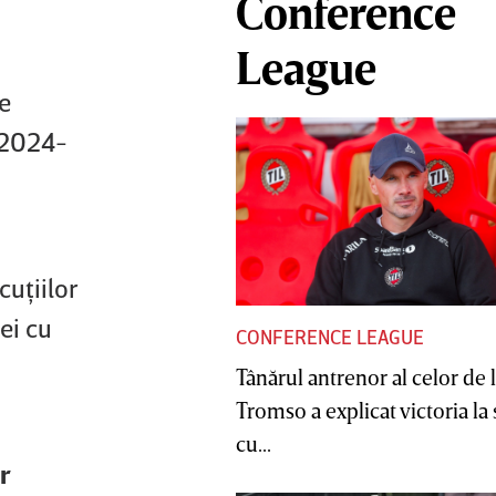
Conference
League
e
n 2024-
cuţiilor
ei cu
CONFERENCE LEAGUE
Tânărul antrenor al celor de 
Tromso a explicat victoria la
cu...
r