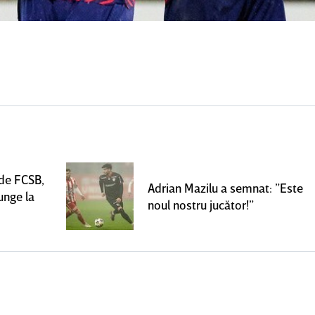
 de FCSB,
Adrian Mazilu a semnat: ”Este
unge la
noul nostru jucător!”