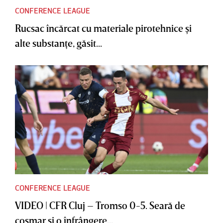
CONFERENCE LEAGUE
Rucsac încărcat cu materiale pirotehnice şi
alte substanţe, găsit...
CONFERENCE LEAGUE
VIDEO | CFR Cluj – Tromso 0-5. Seară de
coşmar şi o înfrângere...