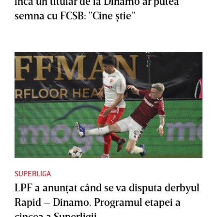
încă un titular de la Dinamo ar putea
semna cu FCSB: "Cine ştie"
SUPERLIGA
LPF a anunţat când se va disputa derbyul
Rapid – Dinamo. Programul etapei a
cincea a Superligii