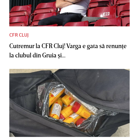
CFR CLUJ
Cutremur la CFR Cluj! Varga e gata să renunţe
la clubul din Gruia şi...