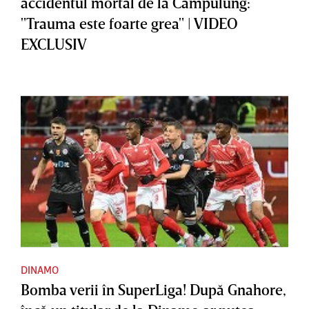
accidentul mortal de la Câmpulung:
"Trauma este foarte grea" | VIDEO
EXCLUSIV
DINAMO
Bomba verii în SuperLiga! După Gnahore,