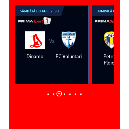
SÂMBĂTĂ 08 AUG, 21:30
DUMINICĂ 09 AUG, 1
Vs
V
eda
Dinamo
FC Voluntari
Petrolul
Ploieşti