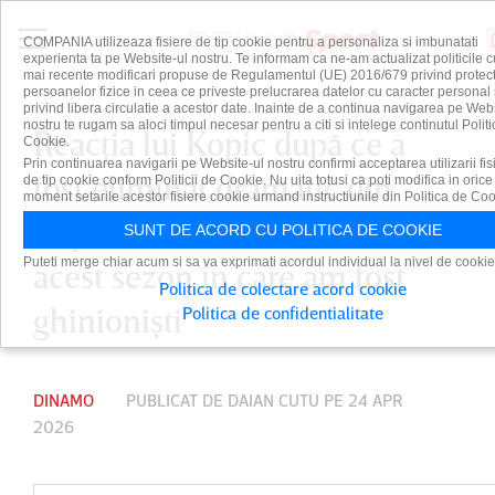
COMPANIA utilizeaza fisiere de tip cookie pentru a personaliza si imbunatati
experienta ta pe Website-ul nostru. Te informam ca ne-am actualizat politicile c
mai recente modificari propuse de Regulamentul (UE) 2016/679 privind protect
persoanelor fizice in ceea ce priveste prelucrarea datelor cu caracter personal 
privind libera circulatie a acestor date. Inainte de a continua navigarea pe Web
nostru te rugam sa aloci timpul necesar pentru a citi si intelege continutul Politi
Reacţia lui Kopic după ce a
Cookie.
Prin continuarea navigarii pe Website-ul nostru confirmi acceptarea utilizarii fis
fost eliminat dramatic din
de tip cookie conform Politicii de Cookie. Nu uita totusi ca poti modifica in orice
moment setarile acestor fisiere cookie urmand instructiunile din Politica de Coo
Cupă. ”Multe momente în
SUNT DE ACORD CU POLITICA DE COOKIE
Puteti merge chiar acum si sa va exprimati acordul individual la nivel de cookie
acest sezon în care am fost
Politica de colectare acord cookie
ghinionişti”
Politica de confidentialitate
DINAMO
PUBLICAT DE
DAIAN CUTU
PE 24 APR
2026