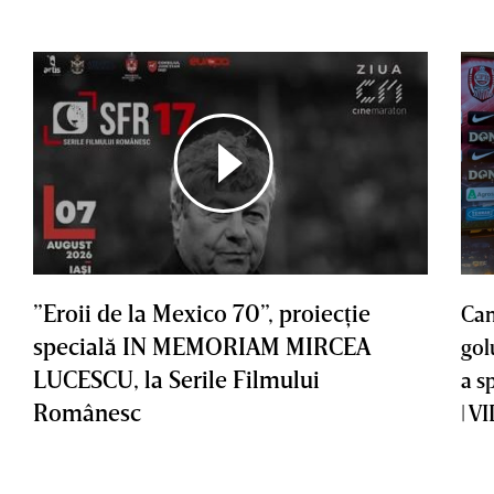
”Eroii de la Mexico 70”, proiecţie
Cam
specială IN MEMORIAM MIRCEA
gol
LUCESCU, la Serile Filmului
a s
Românesc
| V