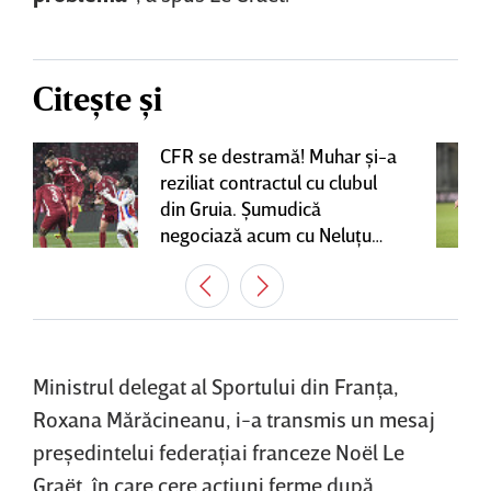
Citește și
CFR se destramă! Muhar şi-a
reziliat contractul cu clubul
din Gruia. Şumudică
negociază acum cu Neluţu
Varga, care mai are o
variantă pentru banca tehnică
| EXCLUSIV
Ministrul delegat al Sportului din Franţa,
Roxana Mărăcineanu, i-a transmis un mesaj
preşedintelui federaţiai franceze Noël Le
Graët, în care cere acţiuni ferme după