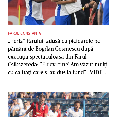
FARUL CONSTANTA
„Perla” Farului, adusă cu picioarele pe
pământ de Bogdan Cosmescu după
execuţia spectaculoasă din Farul -
Csikszereda: ”E devreme! Am văzut mulţi
cu calităţi care s-au dus la fund” | VIDEO
EXCLUSIV