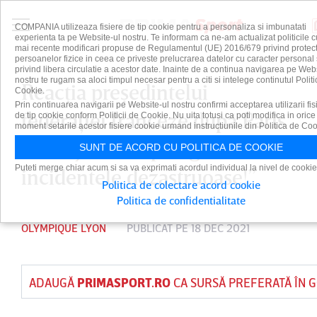
COMPANIA utilizeaza fisiere de tip cookie pentru a personaliza si imbunatati
experienta ta pe Website-ul nostru. Te informam ca ne-am actualizat politicile c
mai recente modificari propuse de Regulamentul (UE) 2016/679 privind protect
persoanelor fizice in ceea ce priveste prelucrarea datelor cu caracter personal 
privind libera circulatie a acestor date. Inainte de a continua navigarea pe Web
nostru te rugam sa aloci timpul necesar pentru a citi si intelege continutul Politi
Reacţia preşedintelui
Cookie.
Prin continuarea navigarii pe Website-ul nostru confirmi acceptarea utilizarii fis
federaţiei franceze după Paris
de tip cookie conform Politicii de Cookie. Nu uita totusi ca poti modifica in orice
moment setarile acestor fisiere cookie urmand instructiunile din Politica de Coo
FC - Lyon: ”Deplâng
SUNT DE ACORD CU POLITICA DE COOKIE
Puteti merge chiar acum si sa va exprimati acordul individual la nivel de cookie
incidentele dezastruoase!”
Politica de colectare acord cookie
Politica de confidentialitate
OLYMPIQUE LYON
PUBLICAT PE 18 DEC 2021
ADAUGĂ
PRIMASPORT.RO
CA SURSĂ PREFERATĂ ÎN 