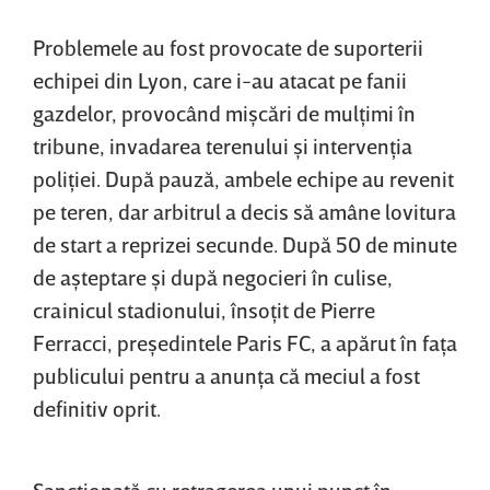
Problemele au fost provocate de suporterii
echipei din Lyon, care i-au atacat pe fanii
gazdelor, provocând mişcări de mulţimi în
tribune, invadarea terenului şi intervenţia
poliţiei. După pauză, ambele echipe au revenit
pe teren, dar arbitrul a decis să amâne lovitura
de start a reprizei secunde. După 50 de minute
de aşteptare şi după negocieri în culise,
crainicul stadionului, însoţit de Pierre
Ferracci, preşedintele Paris FC, a apărut în faţa
publicului pentru a anunţa că meciul a fost
definitiv oprit.
Sancţionată cu retragerea unui punct în