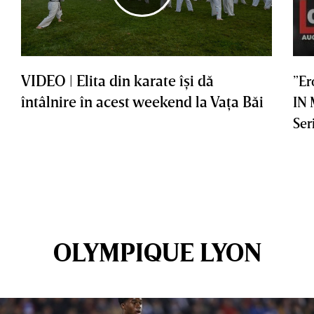
VIDEO | Elita din karate îşi dă
”Er
întâlnire în acest weekend la Vaţa Băi
IN
Ser
OLYMPIQUE LYON