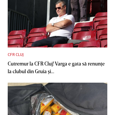
CFR CLUJ
Cutremur la CFR Cluj! Varga e gata să renunţe
la clubul din Gruia şi...