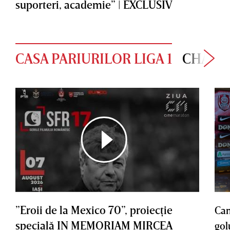
suporteri, academie” | EXCLUSIV
CASA PARIURILOR LIGA 1
CHAMP
”Eroii de la Mexico 70”, proiecţie
Cam
specială IN MEMORIAM MIRCEA
gol