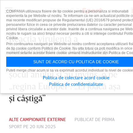
COMPANIA utilizeaza fisiere de tip cookie pentru a personaliza si imbunatati
experienta ta pe Website-ul nostru. Te informam ca ne-am actualizat politicile c
mai recente modificari propuse de Regulamentul (UE) 2016/679 privind protect
persoanelor fizice in ceea ce priveste prelucrarea datelor cu caracter personal 
privind libera circulatie a acestor date. Inainte de a continua navigarea pe Web
nostru te rugam sa aloci timpul necesar pentru a citi si intelege continutul Politi
Reacţia virulentă a
Cookie.
Prin continuarea navigarii pe Website-ul nostru confirmi acceptarea utilizarii fis
antrenorului de la Botafogo,
de tip cookie conform Politicii de Cookie. Nu uita totusi ca poti modifica in orice
moment setarile acestor fisiere cookie urmand instructiunile din Politica de Coo
după ce brazilienii au produs
SUNT DE ACORD CU POLITICA DE COOKIE
Puteti merge chiar acum si sa va exprimati acordul individual la nivel de cookie
şocul anului şi au învins-o pe
Politica de colectare acord cookie
„regina Europei”: „Ei joacă aşa
Politica de confidentialitate
şi câştigă”
ALTE CAMPIONATE EXTERNE
PUBLICAT DE
PRIMA
SPORT
PE 20 IUN 2025