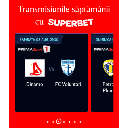
Transmisiunile săptămânii
cu
SÂMBĂTĂ 08 AUG, 21:30
DUMINICĂ 09 AUG, 1
Vs
V
eda
Dinamo
FC Voluntari
Petrolul
Ploieşti