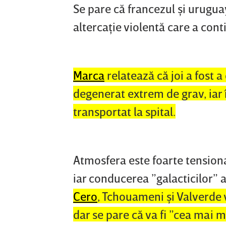
Se pare că francezul şi urugua
altercaţie violentă care a cont
Marca
relatează că joi a fost a
degenerat extrem de grav, iar î
transportat la spital.
Atmosfera este foarte tensiona
iar conducerea ”galacticilor” a
Cero
, Tchouameni şi Valverde 
dar se pare că va fi ”cea mai 