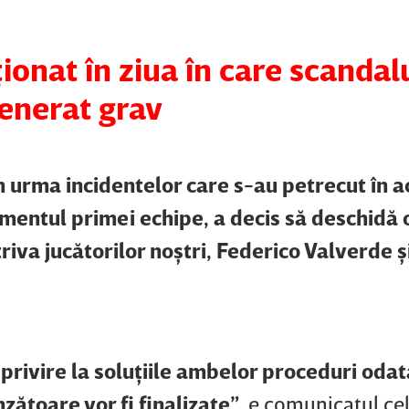
ionat în ziua în care scandal
generat grav
n urma incidentelor care s-au petrecut în 
mentul primei echipe, a decis să deschidă 
iva jucătorilor noştri, Federico Valverde ş
u privire la soluţiile ambelor proceduri odat
zătoare vor fi finalizate”
, e comunicatul cel