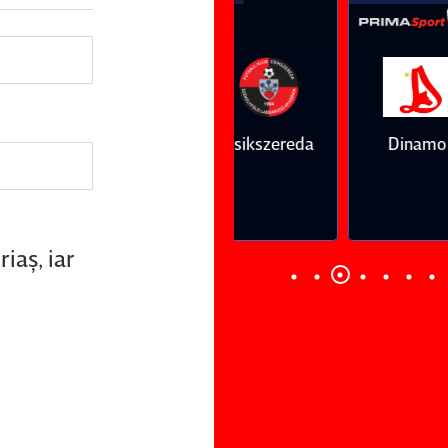
Vs
Vs
Farul
Csikszereda
Dinamo
FC Volunt
Constanţa
iaş, iar