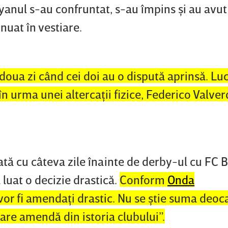
yanul s-au confruntat, s-au împins şi au avut
inuat în vestiare.
 doua zi când cei doi au o dispută aprinsă. Lu
n urma unei altercaţii fizice, Federico Valver
tă cu câteva zile înainte de derby-ul cu FC 
 luat o decizie drastică.
Conform
Onda
vor fi amendaţi drastic. Nu se ştie suma deo
mare amendă din istoria clubului”.