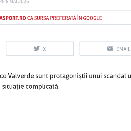
PE 8 MAI 2026
ASPORT.RO
CA SURSĂ PREFERATĂ ÎN GOOGLE
Vs
Vs
f
FCSB
UTA Arad
Rapid
X
EMAIL
o Valverde sunt protagoniştii unui scandal ur
 situaţie complicată.