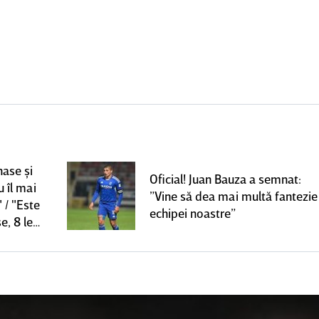
nase şi
Oficial! Juan Bauza a semnat:
u îl mai
”Vine să dea mai multă fantezie
 / "Este
echipei noastre”
e, 8 le