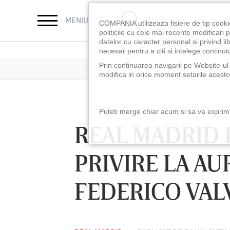
CAUTĂ
MENIU
COMPANIA utilizeaza fisiere de tip cooki
politicile cu cele mai recente modificar
datelor cu caracter personal si privind l
necesar pentru a citi si intelege continutu
Prin continuarea navigarii pe Website-ul n
modifica in orice moment setarile acestor
Puteti merge chiar acum si sa va exprimat
REAL MADRID 
PRIVIRE LA AU
FEDERICO VAL
LUNI 10 AUG, 18:30
LUNI 10 AUG, 21:3