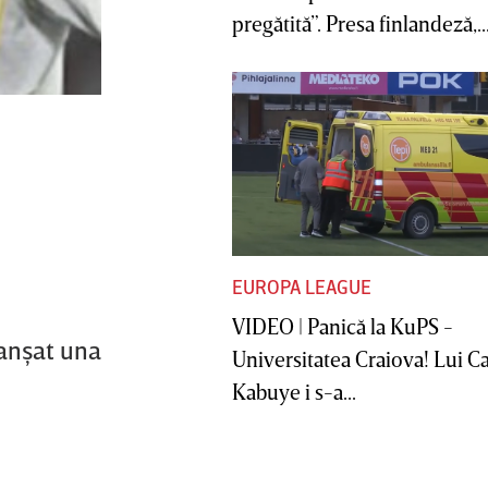
pregătită”. Presa finlandeză,..
EUROPA LEAGUE
VIDEO | Panică la KuPS -
lanşat una
Universitatea Craiova! Lui C
Kabuye i s-a...