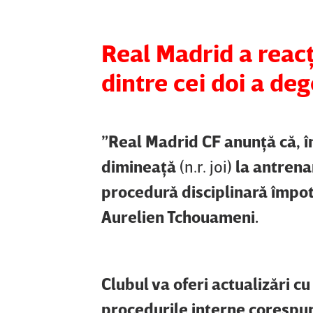
Real Madrid a reacţ
dintre cei doi a de
”Real Madrid CF anunţă că, î
dimineaţă
(n.r. joi)
la antrena
procedură disciplinară împotr
Aurelien Tchouameni.
Clubul va oferi actualizări c
procedurile interne corespun