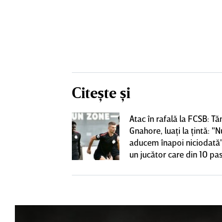
Citește și
Atac în rafală la FCSB: Tă
 o lasă pe ”U”
Gnahore, luaţi la ţintă: "N
club de tradiţie
aducem înapoi niciodată"
un jucător care din 10 pas
dă înapoi"