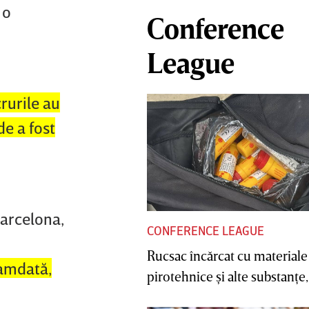
 o
Conference
League
crurile au
de a fost
Barcelona,
CONFERENCE LEAGUE
Rucsac încărcat cu materiale
camdată,
pirotehnice şi alte substanţe, 