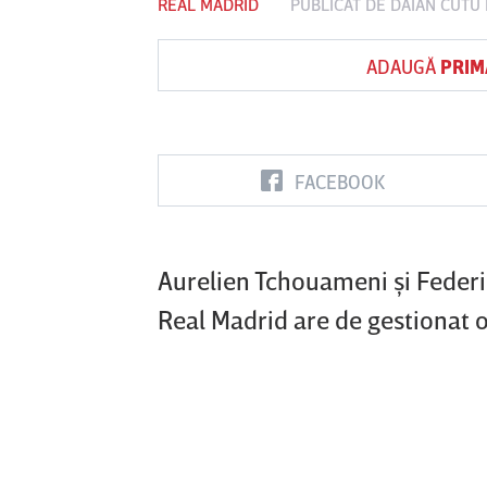
REAL MADRID
PUBLICAT DE
DAIAN CUTU
ADAUGĂ
PRIM
Vs
FC Botoşani
Corvinul
Sepsi OSK S
Hunedoara
Gheorghe
FACEBOOK
Aurelien Tchouameni şi Federic
Real Madrid are de gestionat o