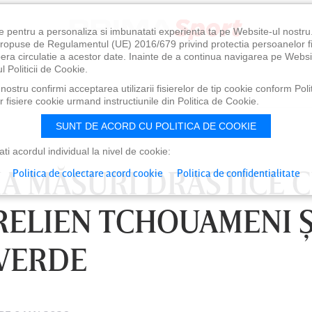
e pentru a personaliza si imbunatati experienta ta pe Website-ul nostr
i propuse de Regulamentul (UE) 2016/679 privind protectia persoanelor f
ibera circulatie a acestor date. Inainte de a continua navigarea pe Websi
l Politicii de Cookie.
ostru confirmi acceptarea utilizarii fisierelor de tip cookie conform Polit
 fisiere cookie urmand instructiunile din Politica de Cookie.
SUNT DE ACORD CU POLITICA DE COOKIE
i acordul individual la nivel de cookie:
IA MĂSURI DRASTICE 
Politica de colectare acord cookie
Politica de confidentialitate
RELIEN TCHOUAMENI Ş
VERDE
0
VINERI 07 AUG, 21:00
SÂ