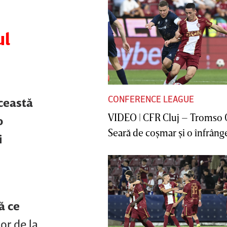
ul
CONFERENCE LEAGUE
această
VIDEO | CFR Cluj – Tromso 
o
Seară de coşmar şi o înfrânge
i
ă ce
or de la