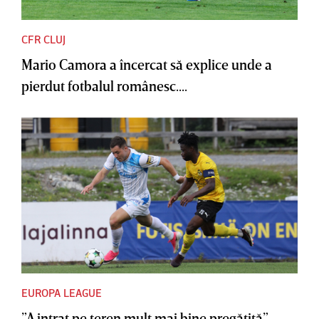
CFR CLUJ
Mario Camora a încercat să explice unde a
pierdut fotbalul românesc....
EUROPA LEAGUE
”A intrat pe teren mult mai bine pregătită”.