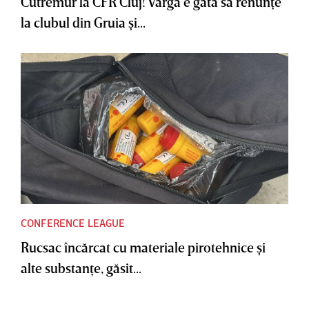
Cutremur la CFR Cluj! Varga e gata să renunţe
la clubul din Gruia şi...
CONFERENCE LEAGUE
Rucsac încărcat cu materiale pirotehnice şi
alte substanţe, găsit...