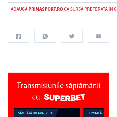
ADAUGĂ
PRIMASPORT.RO
CA SURSĂ PREFERATĂ ÎN 
Transmisiunile săptămânii
cu
SÂMBĂTĂ 08 AUG, 21:30
DUMINICĂ 09 AUG, 1