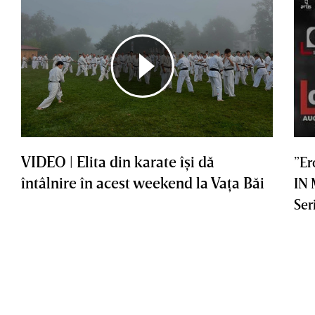
VIDEO | Elita din karate îşi dă
”Er
întâlnire în acest weekend la Vaţa Băi
IN
Ser