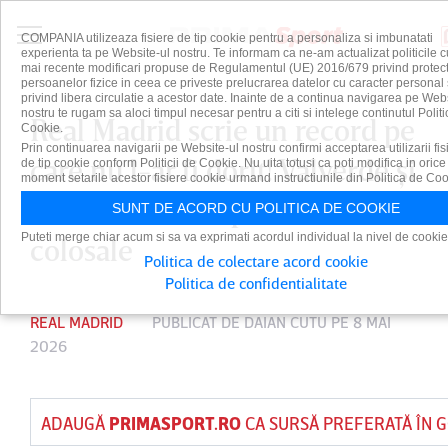
COMPANIA utilizeaza fisiere de tip cookie pentru a personaliza si imbunatati
experienta ta pe Website-ul nostru. Te informam ca ne-am actualizat politicile c
mai recente modificari propuse de Regulamentul (UE) 2016/679 privind protect
persoanelor fizice in ceea ce priveste prelucrarea datelor cu caracter personal 
privind libera circulatie a acestor date. Inainte de a continua navigarea pe Web
nostru te rugam sa aloci timpul necesar pentru a citi si intelege continutul Politi
Real Madrid scrie un record pe
Cookie.
Prin continuarea navigarii pe Website-ul nostru confirmi acceptarea utilizarii fis
care nu l-ar fi dorit! Valverde şi
de tip cookie conform Politicii de Cookie. Nu uita totusi ca poti modifica in orice
moment setarile acestor fisiere cookie urmand instructiunile din Politica de Coo
Tchouameni au primit amenzi
SUNT DE ACORD CU POLITICA DE COOKIE
Puteti merge chiar acum si sa va exprimati acordul individual la nivel de cookie
colosale
Politica de colectare acord cookie
Politica de confidentialitate
REAL MADRID
PUBLICAT DE
DAIAN CUTU
PE 8 MAI
2026
ADAUGĂ
PRIMASPORT.RO
CA SURSĂ PREFERATĂ ÎN 