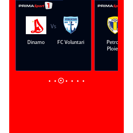
Vs
V
eda
Dinamo
FC Voluntari
Petrolul
Ploieşti