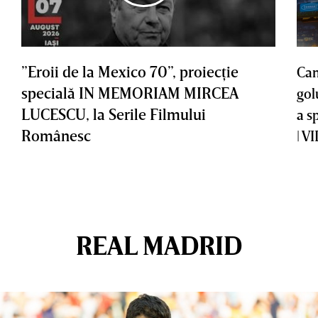
”Eroii de la Mexico 70”, proiecţie
Cam
specială IN MEMORIAM MIRCEA
gol
LUCESCU, la Serile Filmului
a s
Românesc
| V
REAL MADRID