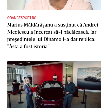
ORANGESPORT.RO
Marius Măldărăşanu a susţinut că Andrei
Nicolescu a încercat să-l păcălească, iar
preşedintele lui Dinamo i-a dat replica:
”Asta a fost istoria”