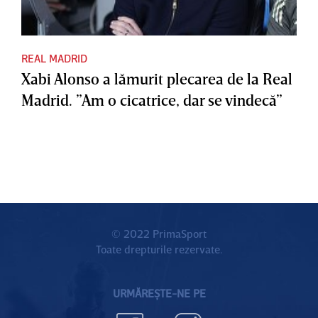
REAL MADRID
Xabi Alonso a lămurit plecarea de la Real
Madrid. ”Am o cicatrice, dar se vindecă”
© 2022 PrimaSport
Toate drepturile rezervate.
URMĂREȘTE-NE PE