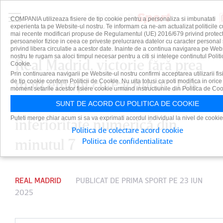
COMPANIA utilizeaza fisiere de tip cookie pentru a personaliza si imbunatati
experienta ta pe Website-ul nostru. Te informam ca ne-am actualizat politicile c
mai recente modificari propuse de Regulamentul (UE) 2016/679 privind protect
persoanelor fizice in ceea ce priveste prelucrarea datelor cu caracter personal 
privind libera circulatie a acestor date. Inainte de a continua navigarea pe Web
nostru te rugam sa aloci timpul necesar pentru a citi si intelege continutul Politi
Real Madrid, victorie fără prea
Cookie.
Prin continuarea navigarii pe Website-ul nostru confirmi acceptarea utilizarii fis
mari emoţii cu Pachuca! „Los
de tip cookie conform Politicii de Cookie. Nu uita totusi ca poti modifica in orice
moment setarile acestor fisiere cookie urmand instructiunile din Politica de Coo
Blancos” au evoluat în
SUNT DE ACORD CU POLITICA DE COOKIE
Puteti merge chiar acum si sa va exprimati acordul individual la nivel de cookie
inferioritate numerică din
Politica de colectare acord cookie
minutul 7
Politica de confidentialitate
REAL MADRID
PUBLICAT DE
PRIMA SPORT
PE 23 IUN
2025