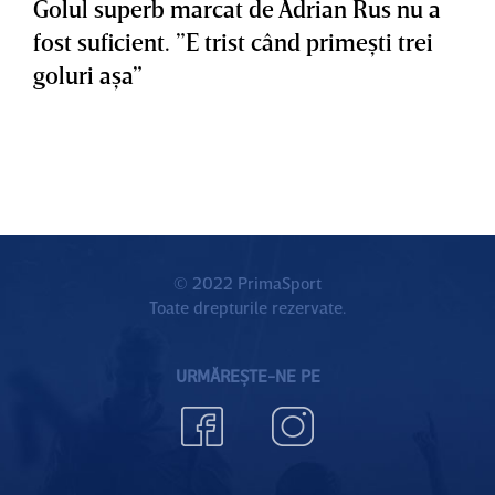
Golul superb marcat de Adrian Rus nu a
fost suficient. ”E trist când primeşti trei
goluri aşa”
© 2022 PrimaSport
Toate drepturile rezervate.
URMĂREȘTE-NE PE