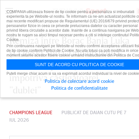
COMPANIA utilizeaza fisiere de tip cookie pentru a personaliza si imbunatati
experienta ta pe Website-ul nostru. Te informam ca ne-am actualizat politicile c
mai recente modificari propuse de Regulamentul (UE) 2016/679 privind protect
persoanelor fizice in ceea ce priveste prelucrarea datelor cu caracter personal 
privind libera circulatie a acestor date. Inainte de a continua navigarea pe Web
nostru te rugam sa aloci timpul necesar pentru a citi si intelege continutul Politi
Remiză între Borac Banja Luka
Cookie.
Prin continuarea navigarii pe Website-ul nostru confirmi acceptarea utilizarii fis
şi Levski Sofia. Universitatea
de tip cookie conform Politicii de Cookie. Nu uita totusi ca poti modifica in orice
moment setarile acestor fisiere cookie urmand instructiunile din Politica de Coo
Craiova ar putea juca
SUNT DE ACORD CU POLITICA DE COOKIE
Puteti merge chiar acum si sa va exprimati acordul individual la nivel de cookie
împotriva câştigătoarei
Politica de colectare acord cookie
”dublei”
Politica de confidentialitate
CHAMPIONS LEAGUE
PUBLICAT DE
DAIAN CUTU
PE 7
IUL 2026