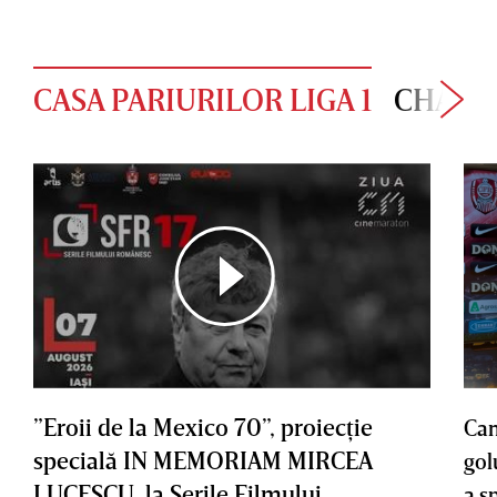
CASA PARIURILOR LIGA 1
CHAMP
”Eroii de la Mexico 70”, proiecţie
Cam
specială IN MEMORIAM MIRCEA
gol
LUCESCU, la Serile Filmului
a s