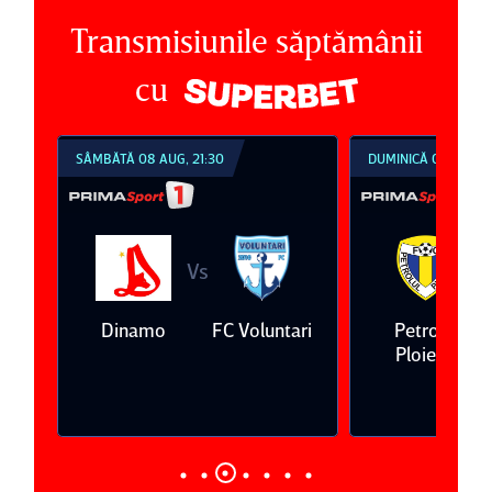
Transmisiunile săptămânii
cu
SÂMBĂTĂ 08 AUG, 21:30
DUMINICĂ 09 AUG, 1
Vs
V
eda
Dinamo
FC Voluntari
Petrolul
Ploieşti