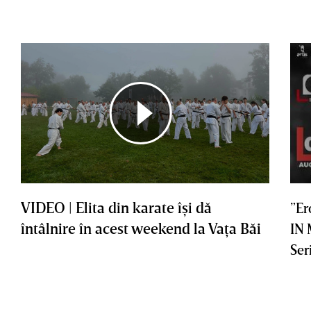
VIDEO | Elita din karate îşi dă
”Er
întâlnire în acest weekend la Vaţa Băi
IN
Ser