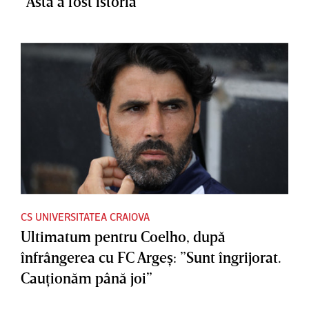
”Asta a fost istoria”
CS UNIVERSITATEA CRAIOVA
Ultimatum pentru Coelho, după
înfrângerea cu FC Argeş: ”Sunt îngrijorat.
Cauţionăm până joi”