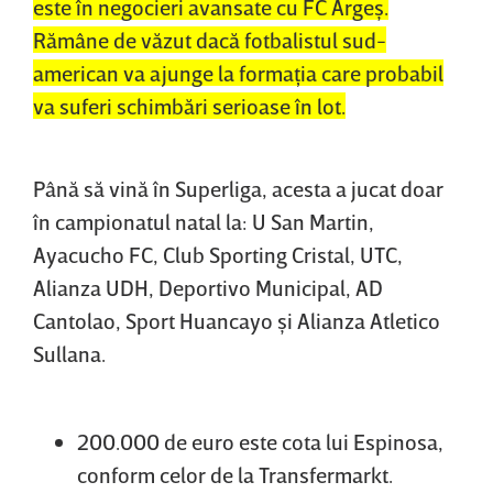
este în negocieri avansate cu FC Argeş.
Rămâne de văzut dacă fotbalistul sud-
american va ajunge la formaţia care probabil
va suferi schimbări serioase în lot.
Până să vină în Superliga, acesta a jucat doar
în campionatul natal la: U San Martin,
Ayacucho FC, Club Sporting Cristal, UTC,
Alianza UDH, Deportivo Municipal, AD
Cantolao, Sport Huancayo şi Alianza Atletico
Sullana.
200.000 de euro este cota lui Espinosa,
conform celor de la Transfermarkt.