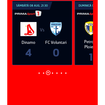
SÂMBĂTĂ 08 AUG, 21:30
DUMINICĂ 09 AUG, 1
V
Vs
eda
Petrolul
Dinamo
FC Voluntari
Ploieşti
4
0
1