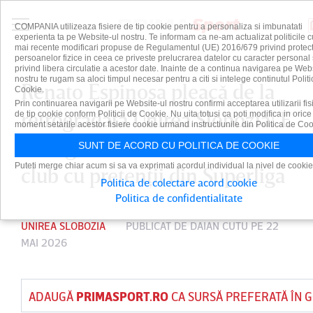
COMPANIA utilizeaza fisiere de tip cookie pentru a personaliza si imbunatati
experienta ta pe Website-ul nostru. Te informam ca ne-am actualizat politicile c
mai recente modificari propuse de Regulamentul (UE) 2016/679 privind protect
persoanelor fizice in ceea ce priveste prelucrarea datelor cu caracter personal 
privind libera circulatie a acestor date. Inainte de a continua navigarea pe Web
nostru te rugam sa aloci timpul necesar pentru a citi si intelege continutul Politi
Renato Espinosa pleacă de la
Cookie.
Prin continuarea navigarii pe Website-ul nostru confirmi acceptarea utilizarii fis
retrogradata Unirea Slobozia! E
de tip cookie conform Politicii de Cookie. Nu uita totusi ca poti modifica in orice
moment setarile acestor fisiere cookie urmand instructiunile din Politica de Coo
în negocieri avansate cu un
SUNT DE ACORD CU POLITICA DE COOKIE
Puteti merge chiar acum si sa va exprimati acordul individual la nivel de cookie
club cu pretenţii din Superliga
Politica de colectare acord cookie
Politica de confidentialitate
UNIREA SLOBOZIA
PUBLICAT DE
DAIAN CUTU
PE 22
MAI 2026
ADAUGĂ
PRIMASPORT.RO
CA SURSĂ PREFERATĂ ÎN 