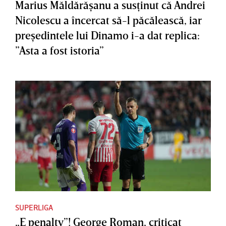
Marius Măldărăşanu a susţinut că Andrei
Nicolescu a încercat să-l păcălească, iar
preşedintele lui Dinamo i-a dat replica:
”Asta a fost istoria”
SUPERLIGA
„E penalty”! George Roman, criticat