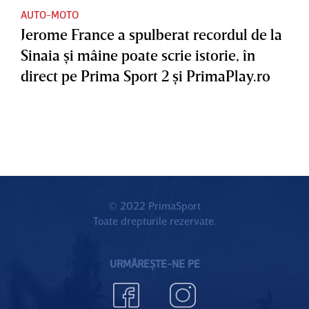
AUTO-MOTO
Jerome France a spulberat recordul de la
Sinaia şi mâine poate scrie istorie, în
direct pe Prima Sport 2 şi PrimaPlay.ro
© 2022 PrimaSport
Toate drepturile rezervate.
URMĂREȘTE-NE PE