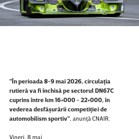
"În perioada 8-9 mai 2026, circulaţia
rutieră va fi închisă pe sectorul DN67C
cuprins între km 16+000 - 22+000, în
vederea desfăşurării competiţiei de
automobilism sportiv"
, anunţă CNAIR.
Vineri, 8 mai