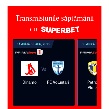
Transmisiunile săptămânii
cu
SÂMBĂTĂ 08 AUG, 21:30
DUMINICĂ 09 AUG, 1
Vs
V
eda
Dinamo
FC Voluntari
Petrolul
Ploieşti