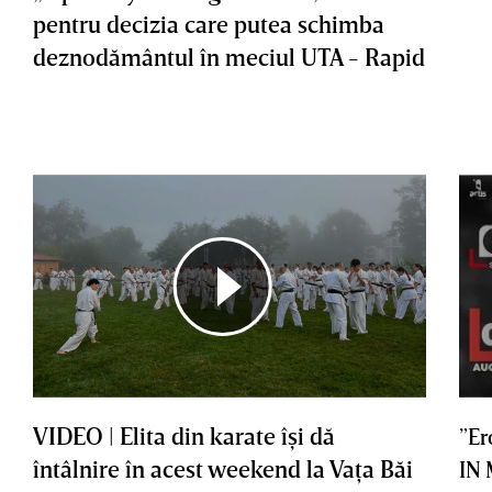
pentru decizia care putea schimba
deznodământul în meciul UTA - Rapid
VIDEO | Elita din karate îşi dă
”Er
întâlnire în acest weekend la Vaţa Băi
IN