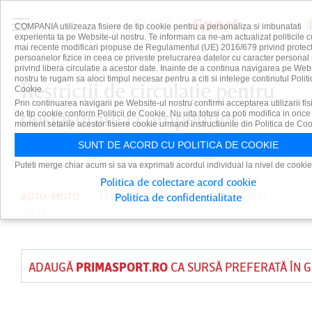
COMPANIA utilizeaza fisiere de tip cookie pentru a personaliza si imbunatati
experienta ta pe Website-ul nostru. Te informam ca ne-am actualizat politicile c
mai recente modificari propuse de Regulamentul (UE) 2016/679 privind protect
persoanelor fizice in ceea ce priveste prelucrarea datelor cu caracter personal 
privind libera circulatie a acestor date. Inainte de a continua navigarea pe Web
nostru te rugam sa aloci timpul necesar pentru a citi si intelege continutul Politi
Restricţii de circulaţie pentru
Cookie.
Prin continuarea navigarii pe Website-ul nostru confirmi acceptarea utilizarii fis
desfăşurarea competiţiei
de tip cookie conform Politicii de Cookie. Nu uita totusi ca poti modifica in orice
moment setarile acestor fisiere cookie urmand instructiunile din Politica de Coo
”Transalpina Challenge” 2026
SUNT DE ACORD CU POLITICA DE COOKIE
Puteti merge chiar acum si sa va exprimati acordul individual la nivel de cookie
Politica de colectare acord cookie
AUTO-MOTO
PUBLICAT DE
DAIAN CUTU
PE 8 MAI
Politica de confidentialitate
2026
ADAUGĂ
PRIMASPORT.RO
CA SURSĂ PREFERATĂ ÎN 