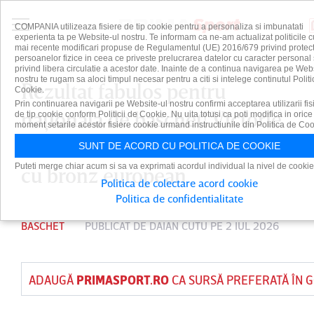
COMPANIA utilizeaza fisiere de tip cookie pentru a personaliza si imbunatati
experienta ta pe Website-ul nostru. Te informam ca ne-am actualizat politicile c
mai recente modificari propuse de Regulamentul (UE) 2016/679 privind protect
persoanelor fizice in ceea ce priveste prelucrarea datelor cu caracter personal 
privind libera circulatie a acestor date. Inainte de a continua navigarea pe Web
nostru te rugam sa aloci timpul necesar pentru a citi si intelege continutul Politi
Rezultat fabulos pentru
Cookie.
Prin continuarea navigarii pe Website-ul nostru confirmi acceptarea utilizarii fis
naţionala de baschet! Victorie
de tip cookie conform Politicii de Cookie. Nu uita totusi ca poti modifica in orice
moment setarile acestor fisiere cookie urmand instructiunile din Politica de Coo
cu Grecia, medaliata en-titre
SUNT DE ACORD CU POLITICA DE COOKIE
Puteti merge chiar acum si sa va exprimati acordul individual la nivel de cookie
cu bronz european
Politica de colectare acord cookie
Politica de confidentialitate
BASCHET
PUBLICAT DE
DAIAN CUTU
PE 2 IUL 2026
ADAUGĂ
PRIMASPORT.RO
CA SURSĂ PREFERATĂ ÎN 