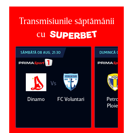
Transmisiunile săptămânii
cu
SÂMBĂTĂ 08 AUG, 21:30
DUMINICĂ 09 AUG, 1
Vs
V
eda
Dinamo
FC Voluntari
Petrolul
Ploieşti