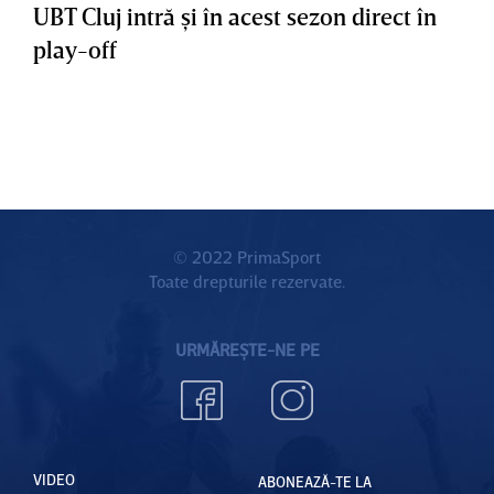
UBT Cluj intră şi în acest sezon direct în
play-off
© 2022 PrimaSport
Toate drepturile rezervate.
URMĂREȘTE-NE PE
VIDEO
ABONEAZĂ-TE LA