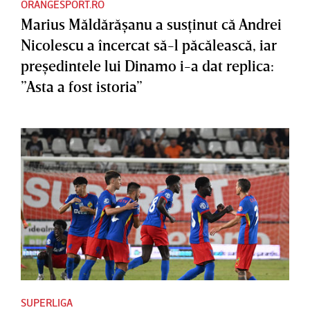
ORANGESPORT.RO
Marius Măldărăşanu a susţinut că Andrei
Nicolescu a încercat să-l păcălească, iar
preşedintele lui Dinamo i-a dat replica:
”Asta a fost istoria”
SUPERLIGA