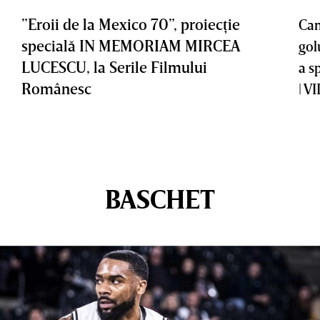
”Eroii de la Mexico 70”, proiecţie
Cam
specială IN MEMORIAM MIRCEA
gol
LUCESCU, la Serile Filmului
a s
Românesc
| V
BASCHET