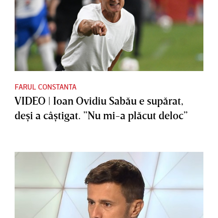
FARUL CONSTANTA
VIDEO | Ioan Ovidiu Sabău e supărat,
deşi a câştigat. ”Nu mi-a plăcut deloc”