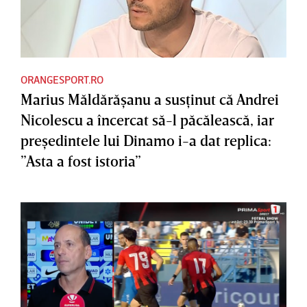
ORANGESPORT.RO
Marius Măldărăşanu a susţinut că Andrei
Nicolescu a încercat să-l păcălească, iar
preşedintele lui Dinamo i-a dat replica:
”Asta a fost istoria”