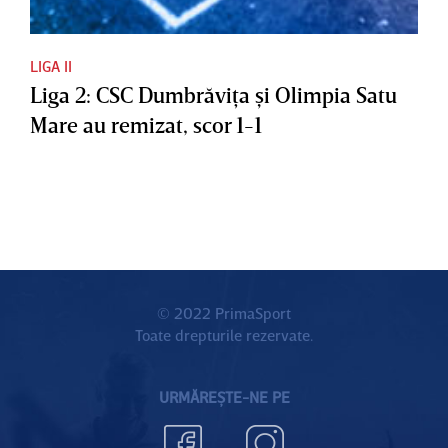
LIGA II
Liga 2: CSC Dumbrăviţa şi Olimpia Satu
Mare au remizat, scor 1-1
© 2022 PrimaSport
Toate drepturile rezervate.
URMĂREȘTE-NE PE