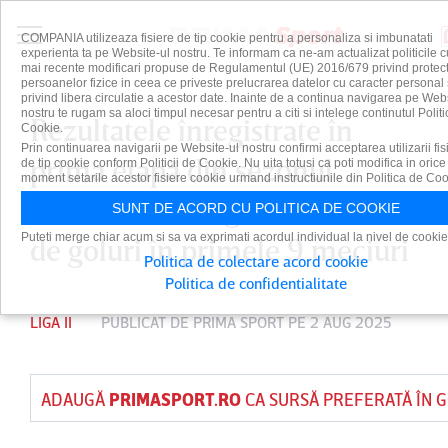
COMPANIA utilizeaza fisiere de tip cookie pentru a personaliza si imbunatati
experienta ta pe Website-ul nostru. Te informam ca ne-am actualizat politicile c
mai recente modificari propuse de Regulamentul (UE) 2016/679 privind protect
persoanelor fizice in ceea ce priveste prelucrarea datelor cu caracter personal 
privind libera circulatie a acestor date. Inainte de a continua navigarea pe Web
nostru te rugam sa aloci timpul necesar pentru a citi si intelege continutul Politi
Rezultatele înregistrate în
Cookie.
Prin continuarea navigarii pe Website-ul nostru confirmi acceptarea utilizarii fis
prima etapă din sezonul
de tip cookie conform Politicii de Cookie. Nu uita totusi ca poti modifica in orice
moment setarile acestor fisiere cookie urmand instructiunile din Politica de Coo
2025/2026 al ligii secunde! 21
SUNT DE ACORD CU POLITICA DE COOKIE
Puteti merge chiar acum si sa va exprimati acordul individual la nivel de cookie
de goluri în primele 9 meciuri
Politica de colectare acord cookie
Politica de confidentialitate
LIGA II
PUBLICAT DE
PRIMA SPORT
PE 2 AUG 2025
ADAUGĂ
PRIMASPORT.RO
CA SURSĂ PREFERATĂ ÎN 