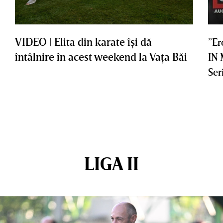
VIDEO | Elita din karate îşi dă
”Er
întâlnire în acest weekend la Vaţa Băi
IN
Ser
LIGA II