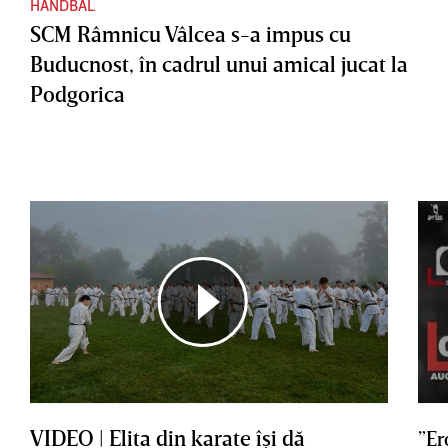
HANDBAL
SCM Râmnicu Vâlcea s-a impus cu
Buducnost, în cadrul unui amical jucat la
Podgorica
VIDEO | Elita din karate îşi dă
”Er