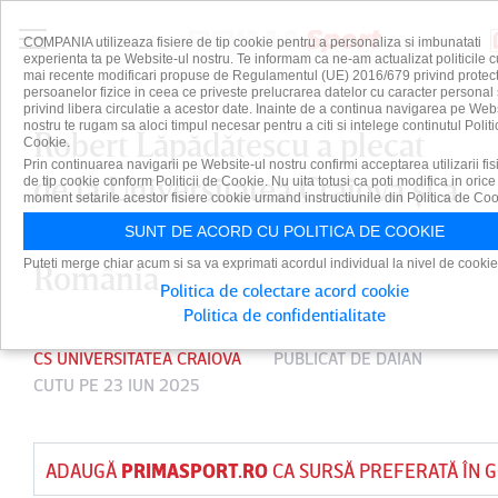
COMPANIA utilizeaza fisiere de tip cookie pentru a personaliza si imbunatati
experienta ta pe Website-ul nostru. Te informam ca ne-am actualizat politicile c
mai recente modificari propuse de Regulamentul (UE) 2016/679 privind protect
persoanelor fizice in ceea ce priveste prelucrarea datelor cu caracter personal 
privind libera circulatie a acestor date. Inainte de a continua navigarea pe Web
nostru te rugam sa aloci timpul necesar pentru a citi si intelege continutul Politi
Robert Lăpădătescu a plecat
Cookie.
Prin continuarea navigarii pe Website-ul nostru confirmi acceptarea utilizarii fis
de la Universitatea Craiova şi a
de tip cookie conform Politicii de Cookie. Nu uita totusi ca poti modifica in orice
moment setarile acestor fisiere cookie urmand instructiunile din Politica de Coo
semnat cu alt club din
SUNT DE ACORD CU POLITICA DE COOKIE
Puteti merge chiar acum si sa va exprimati acordul individual la nivel de cookie
România
Politica de colectare acord cookie
Politica de confidentialitate
CS UNIVERSITATEA CRAIOVA
PUBLICAT DE
DAIAN
CUTU
PE 23 IUN 2025
ADAUGĂ
PRIMASPORT.RO
CA SURSĂ PREFERATĂ ÎN 