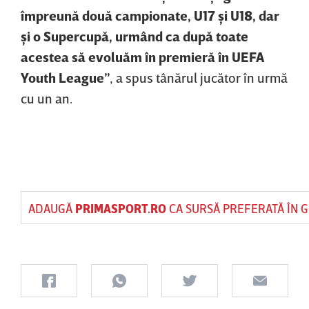
împreună două campionate, U17 şi U18, dar
şi o Supercupă, urmând ca după toate
acestea să evoluăm în premieră în UEFA
Youth League”
, a spus tânărul jucător în urmă
cu un an.
ADAUGĂ
PRIMASPORT.RO
CA SURSĂ PREFERATĂ ÎN 