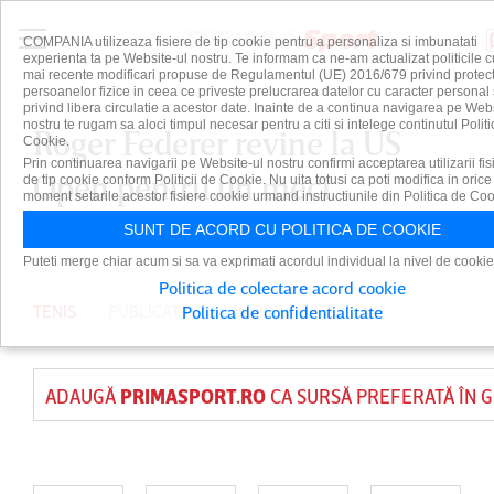
COMPANIA utilizeaza fisiere de tip cookie pentru a personaliza si imbunatati
experienta ta pe Website-ul nostru. Te informam ca ne-am actualizat politicile c
mai recente modificari propuse de Regulamentul (UE) 2016/679 privind protect
persoanelor fizice in ceea ce priveste prelucrarea datelor cu caracter personal 
privind libera circulatie a acestor date. Inainte de a continua navigarea pe Web
nostru te rugam sa aloci timpul necesar pentru a citi si intelege continutul Politi
Roger Federer revine la US
Cookie.
Prin continuarea navigarii pe Website-ul nostru confirmi acceptarea utilizarii fis
Open pentru un meci
de tip cookie conform Politicii de Cookie. Nu uita totusi ca poti modifica in orice
moment setarile acestor fisiere cookie urmand instructiunile din Politica de Coo
demonstrativ
SUNT DE ACORD CU POLITICA DE COOKIE
Puteti merge chiar acum si sa va exprimati acordul individual la nivel de cookie
Politica de colectare acord cookie
TENIS
PUBLICAT PE 8 IUN 2026
Politica de confidentialitate
ADAUGĂ
PRIMASPORT.RO
CA SURSĂ PREFERATĂ ÎN 