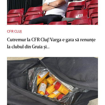
CFR CLUJ
Cutremur la CFR Cluj! Varga e gata să renunţe
la clubul din Gruia şi...