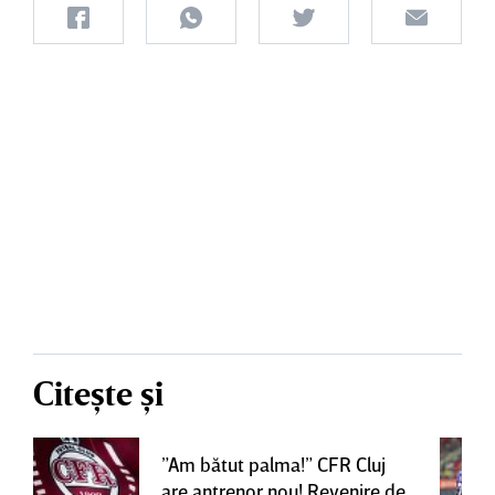
Citește și
”Am bătut palma!” CFR Cluj
are antrenor nou! Revenire de