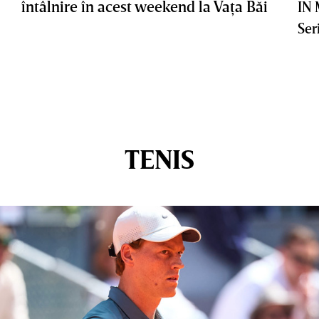
întâlnire în acest weekend la Vaţa Băi
IN
Ser
TENIS