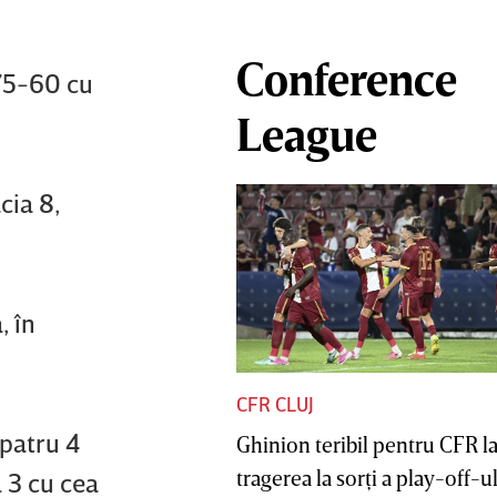
Conference
 75-60 cu
League
cia 8,
, în
CFR CLUJ
 patru 4
Ghinion teribil pentru CFR l
tragerea la sorţi a play-off-ul
l 3 cu cea