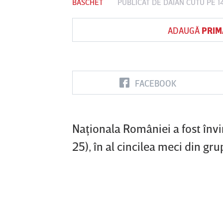
BASCHET
PUBLICAT DE
DAIAN CUTU
PE 1
ADAUGĂ
PRIM
Vs
FC Botoşani
Corvinul
Sepsi OSK S
Hunedoara
Gheorghe
FACEBOOK
Naţionala României a fost învi
25), în al cincilea meci din gr