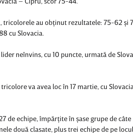
lovacia – Cipru, scor 75-44.
, tricolorele au obţinut rezultatele: 75-62 şi
88 cu Slovacia.
 lider neînvins, cu 10 puncte, urmată de Slova
ricolore va avea loc în 17 martie, cu Slovacia
 27 de echipe, împărţite în şase grupe de câte
imele două clasate, plus trei echipe de pe locu