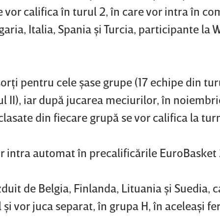
vor califica în turul 2, în care vor intra în co
aria, Italia, Spania şi Turcia, participante la 
orţi pentru cele şase grupe (17 echipe din turu
ul II), iar după jucarea meciurilor, în noiembr
asate din fiecare grupă se vor califica la turn
or intra automat în precalificările EuroBasket
zduit de Belgia, Finlanda, Lituania şi Suedia, 
l şi vor juca separat, în grupa H, în aceleaşi fe