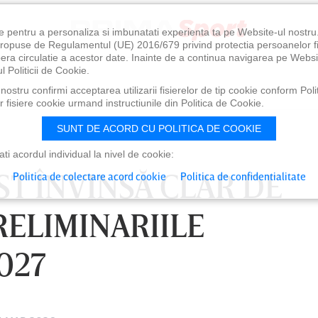
e pentru a personaliza si imbunatati experienta ta pe Website-ul nostr
i propuse de Regulamentul (UE) 2016/679 privind protectia persoanelor f
ibera circulatie a acestor date. Inainte de a continua navigarea pe Websi
l Politicii de Cookie.
ostru confirmi acceptarea utilizarii fisierelor de tip cookie conform Polit
 fisiere cookie urmand instructiunile din Politica de Cookie.
SUNT DE ACORD CU POLITICA DE COOKIE
i acordul individual la nivel de cookie:
ST ÎNVINSĂ CLAR DE
Politica de colectare acord cookie
Politica de confidentialitate
RELIMINARIILE
027
0
VINERI 07 AUG, 21:00
SÂ