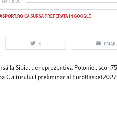
4 MAR 2026
ASPORT.RO
CA SURSĂ PREFERATĂ ÎN GOOGLE
Vs
Vs
f
FCSB
UTA Arad
Rapid
X
EMAIL
nsă la Sibiu, de reprezentiva Poloniei, scor 
upa C a turului I preliminar al EuroBasket2027