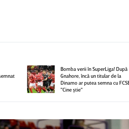
Bomba verii în SuperLiga! După
 semnat
Gnahore, încă un titular de la
Dinamo ar putea semna cu FCS
"Cine ştie"