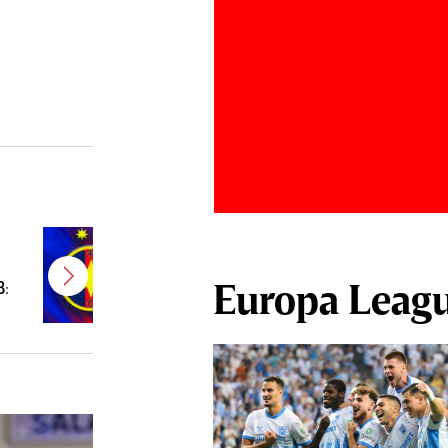
E gata! FCSB a transferat un
jucător campion şi câştigător de
Europa Leag
B:
Cupă