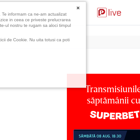
×
u. Te informam ca ne-am actualizat
izice in ceea ce priveste prelucrarea
te-ul nostru te rugam sa aloci timpul
icii de Cookie. Nu uita totusi ca poti
Transmisiunil
săptămânii c
MBĂTĂ 08 AUG, 18:30
SÂMBĂTĂ 08 AUG, 21:30