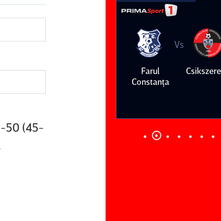
Vs
Vs
Farul
Csikszereda
Dinamo
FC Volunt
Constanţa
75-50 (45-
.