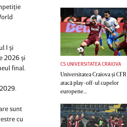
mpetiţie
World
l I şi
ie 2026 şi
CS UNIVERSITATEA CRAIOVA
eul final.
Universitatea Craiova şi CFR
atacă play-off-ul cupelor
 2029.
europene...
care sunt
restre cu