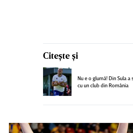
Citește și
un grup de
ci pentru a
Nu e o glumă! Din Sula a
SuperLiga: ”Nu
cu un club din România
teresant decât
ra actuală”