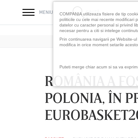
CAUTĂ
MENIU
COMPANIA utilizeaza fisiere de tip cooki
politicile cu cele mai recente modificar
datelor cu caracter personal si privind l
necesar pentru a citi si intelege continutu
Prin continuarea navigarii pe Website-ul n
modifica in orice moment setarile acestor
Puteti merge chiar acum si sa va exprimat
ROMÂNIA A FO
POLONIA, ÎN P
EUROBASKET2
LUNI 10 AUG, 18:30
LUNI 10 AUG, 21:3