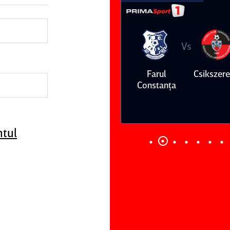
Vs
Vs
Farul
Csikszereda
Dinamo
FC Volunt
Constanţa
ntul