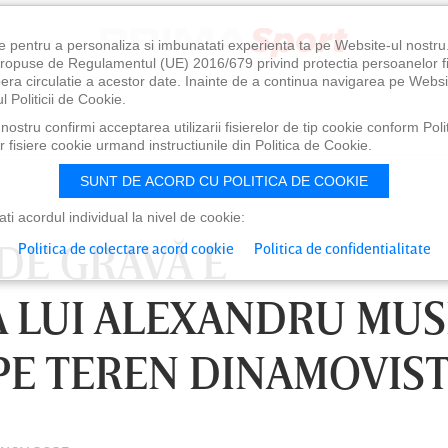
e pentru a personaliza si imbunatati experienta ta pe Website-ul nostr
i propuse de Regulamentul (UE) 2016/679 privind protectia persoanelor f
ibera circulatie a acestor date. Inainte de a continua navigarea pe Websi
l Politicii de Cookie.
ostru confirmi acceptarea utilizarii fisierelor de tip cookie conform Polit
 fisiere cookie urmand instructiunile din Politica de Cookie.
SUNT DE ACORD CU POLITICA DE COOKIE
i acordul individual la nivel de cookie:
 DE GRAVĂ E
Politica de colectare acord cookie
Politica de confidentialitate
 LUI ALEXANDRU MUSI
PE TEREN DINAMOVIS
0
VINERI 07 AUG, 21:00
SÂ