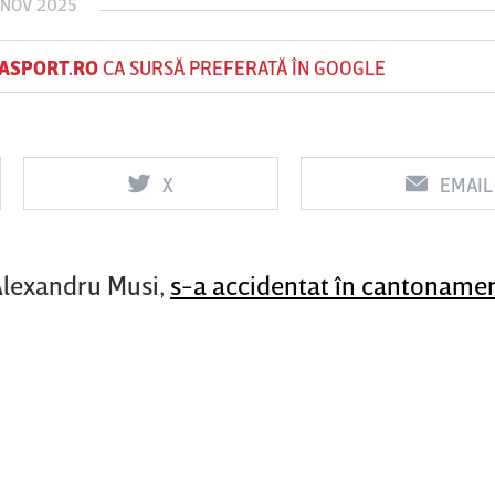
 NOV 2025
ASPORT.RO
CA SURSĂ PREFERATĂ ÎN GOOGLE
Vs
Vs
f
FCSB
UTA Arad
Rapid
X
EMAIL
0
0
 Alexandru Musi,
s-a accidentat în cantoname