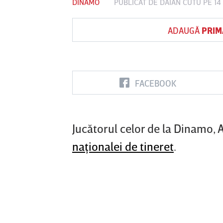
DINAMO
PUBLICAT DE
DAIAN CUTU
PE 14
ADAUGĂ
PRIM
Vs
FC Botoşani
Corvinul
Sepsi OSK S
Hunedoara
Gheorghe
FACEBOOK
Jucătorul celor de la Dinamo,
naţionalei de tineret
.