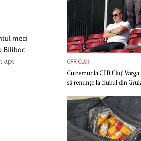
ntul meci
o Biliboc
t apt
CFR CLUJ
Cutremur la CFR Cluj! Varga 
să renunţe la clubul din Gruia 