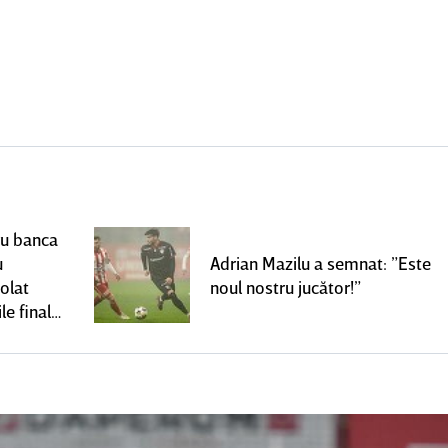
ru banca
u
Adrian Mazilu a semnat: ”Este
olat
noul nostru jucător!”
le finale