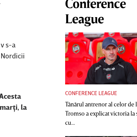
Conference
r
League
iv s-a
 Nordicii
CONFERENCE LEAGUE
 Acesta
Tânărul antrenor al celor de 
marţi, la
Tromso a explicat victoria la
cu...