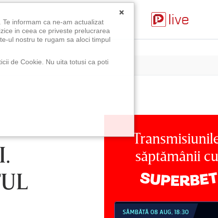
×
u. Te informam ca ne-am actualizat
izice in ceea ce priveste prelucrarea
te-ul nostru te rugam sa aloci timpul
icii de Cookie. Nu uita totusi ca poti
Transmisiunil
.
săptămânii c
TUL
MBĂTĂ 08 AUG, 18:30
SÂMBĂTĂ 08 AUG, 21:30