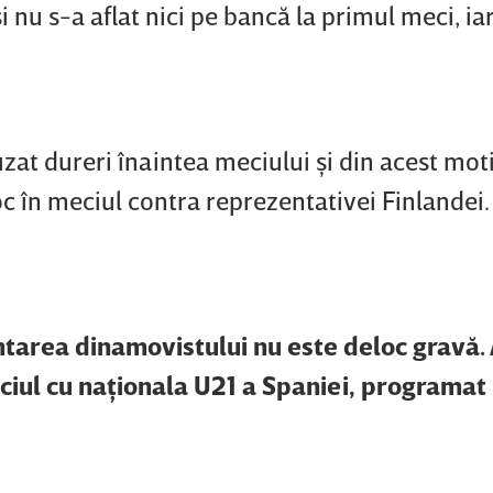
i nu s-a aflat nici pe bancă la primul meci, ia
uzat dureri înaintea meciului şi din acest mot
oc în meciul contra reprezentativei Finlandei.
ntarea dinamovistului nu este deloc gravă.
eciul cu naţionala U21 a Spaniei, programat 