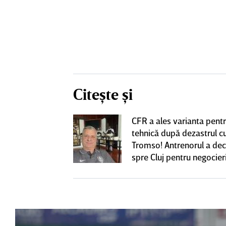
Citește și
CFR a ales varianta pent
eacţie după ce
tehnică după dezastrul c
ă revină la CFR
Tromso! Antrenorul a dec
spre Cluj pentru negocieri
cu Varga