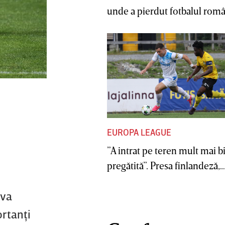
unde a pierdut fotbalul român
EUROPA LEAGUE
”A intrat pe teren mult mai b
pregătită”. Presa finlandeză,..
 va
ortanţi