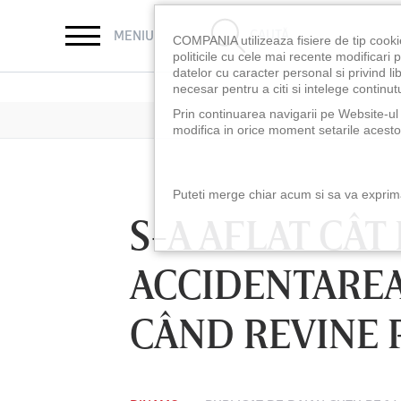
CAUTĂ
MENIU
COMPANIA utilizeaza fisiere de tip cooki
politicile cu cele mai recente modificar
datelor cu caracter personal si privind l
necesar pentru a citi si intelege continutu
Prin continuarea navigarii pe Website-ul n
modifica in orice moment setarile acestor
Puteti merge chiar acum si sa va exprimat
S-A AFLAT CÂT
ACCIDENTAREA
CÂND REVINE 
LUNI 10 AUG, 18:30
LUNI 10 AUG, 21:3