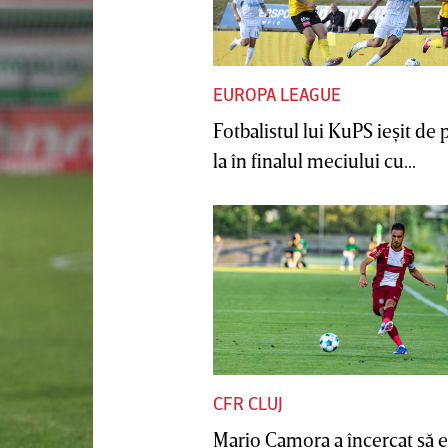
EUROPA LEAGUE
Fotbalistul lui KuPS ieşit de 
la în finalul meciului cu...
CFR CLUJ
Mario Camora a încercat să e