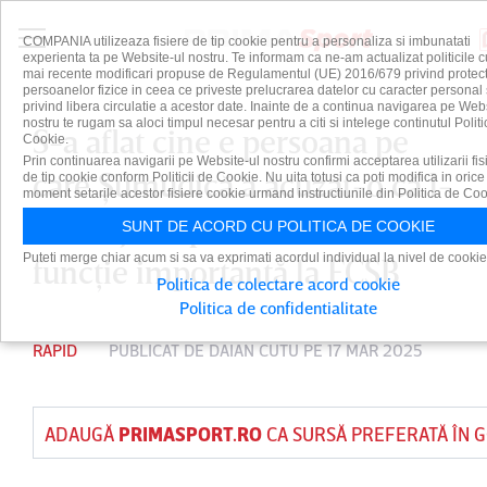
COMPANIA utilizeaza fisiere de tip cookie pentru a personaliza si imbunatati
experienta ta pe Website-ul nostru. Te informam ca ne-am actualizat politicile c
mai recente modificari propuse de Regulamentul (UE) 2016/679 privind protect
persoanelor fizice in ceea ce priveste prelucrarea datelor cu caracter personal 
privind libera circulatie a acestor date. Inainte de a continua navigarea pe Web
nostru te rugam sa aloci timpul necesar pentru a citi si intelege continutul Politi
S-a aflat cine e persoana pe
Cookie.
Prin continuarea navigarii pe Website-ul nostru confirmi acceptarea utilizarii fis
care Şumudică a acuzat-o că l-
de tip cookie conform Politicii de Cookie. Nu uita totusi ca poti modifica in orice
moment setarile acestor fisiere cookie urmand instructiunile din Politica de Coo
ar fi înjurat pe Aioani. Are o
SUNT DE ACORD CU POLITICA DE COOKIE
Puteti merge chiar acum si sa va exprimati acordul individual la nivel de cookie
funcţie importantă la FCSB
Politica de colectare acord cookie
Politica de confidentialitate
RAPID
PUBLICAT DE
DAIAN CUTU
PE 17 MAR 2025
ADAUGĂ
PRIMASPORT.RO
CA SURSĂ PREFERATĂ ÎN 