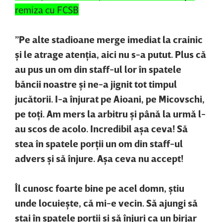
remiza cu FCSB
”Pe alte stadioane merge imediat la crainic
şi le atrage atenţia, aici nu s-a putut. Plus că
au pus un om din staff-ul lor în spatele
băncii noastre şi ne-a jignit tot timpul
jucătorii. I-a înjurat pe Aioani, pe Micovschi,
pe toţi. Am mers la arbitru şi până la urmă l-
au scos de acolo. Incredibil aşa ceva! Să
stea în spatele porţii un om din staff-ul
advers şi să înjure. Aşa ceva nu accept!
Îl cunosc foarte bine pe acel domn, ştiu
unde locuieşte, că mi-e vecin. Să ajungi să
stai în spatele porţii şi să înjuri ca un birjar