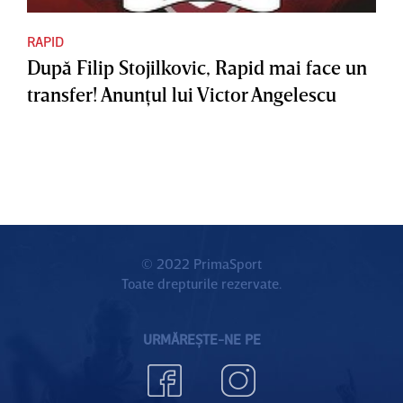
RAPID
După Filip Stojilkovic, Rapid mai face un
transfer! Anunţul lui Victor Angelescu
© 2022 PrimaSport
Toate drepturile rezervate.
URMĂREȘTE-NE PE