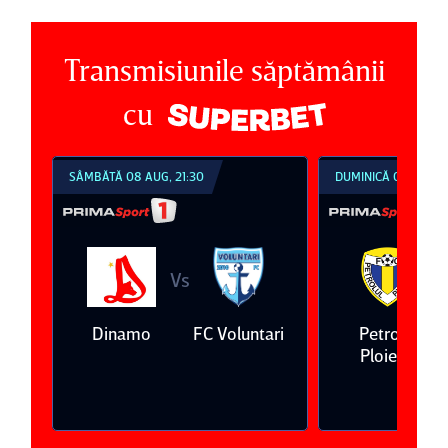
Transmisiunile săptămânii
cu
SÂMBĂTĂ 08 AUG, 21:30
DUMINICĂ 09 AUG, 1
Vs
V
eda
Dinamo
FC Voluntari
Petrolul
Ploieşti