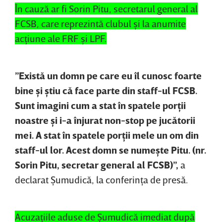
În cauză ar fi Sorin Pitu, secretarul general al
FCSB, care reprezintă clubul şi la anumite
acţiune ale FRF şi LPF.
”Există un domn pe care eu îl cunosc foarte
bine şi ştiu că face parte din staff-ul FCSB.
Sunt imagini cum a stat în spatele porţii
noastre şi i-a înjurat non-stop pe jucătorii
mei. A stat în spatele porţii mele un om din
staff-ul lor. Acest domn se numeşte Pitu. (nr.
Sorin Pitu, secretar general al FCSB)”,
a
declarat Şumudică, la conferinţa de presă.
Acuzaţiile aduse de Şumudică imediat după