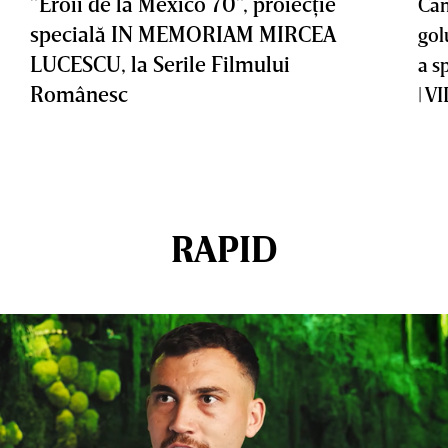
”Eroii de la Mexico 70”, proiecţie
Cam
specială IN MEMORIAM MIRCEA
gol
LUCESCU, la Serile Filmului
a s
Românesc
| V
RAPID