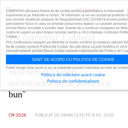
COMPANIA utilizeaza fisiere de tip cookie pentru a personaliza si imbunatati
experienta ta pe Website-ul nostru. Te informam ca ne-am actualizat politicile c
mai recente modificari propuse de Regulamentul (UE) 2016/679 privind protect
persoanelor fizice in ceea ce priveste prelucrarea datelor cu caracter personal 
privind libera circulatie a acestor date. Inainte de a continua navigarea pe Web
nostru te rugam sa aloci timpul necesar pentru a citi si intelege continutul Politi
S-a confirmat! E ultimul
Cookie.
Prin continuarea navigarii pe Website-ul nostru confirmi acceptarea utilizarii fis
Campionat Mondial pentru
de tip cookie conform Politicii de Cookie. Nu uita totusi ca poti modifica in orice
moment setarile acestor fisiere cookie urmand instructiunile din Politica de Coo
Messi. ”Încercăm să-l
SUNT DE ACORD CU POLITICA DE COOKIE
Puteti merge chiar acum si sa va exprimati acordul individual la nivel de cookie
susţinem şi să dăm
Politica de colectare acord cookie
întotdeauna tot ce avem mai
Politica de confidentialitate
bun”
CM 2026
PUBLICAT DE
DAIAN CUTU
PE 8 IUL 2026