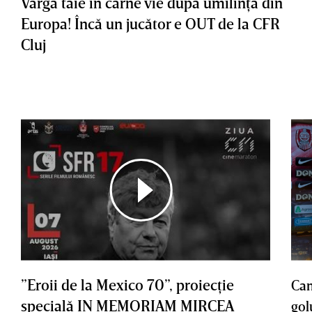
Varga taie în carne vie după umilinţa din
Europa! Încă un jucător e OUT de la CFR
Cluj
”Eroii de la Mexico 70”, proiecţie
Cam
specială IN MEMORIAM MIRCEA
gol