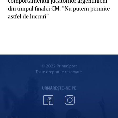
comportamentul jucătorilor argentinieni
din timpul finalei CM. ”Nu putem permite
astfel de lucruri”
© 2022 PrimaSport
Toate drepturile rezervate.
URMĂREȘTE-NE PE