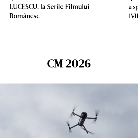
LUCESCU, la Serile Filmului
a s
Românesc
| V
CM 2026