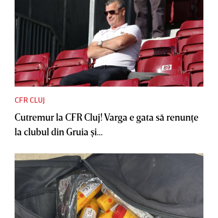
CFR CLUJ
Cutremur la CFR Cluj! Varga e gata să renunţe
la clubul din Gruia şi...