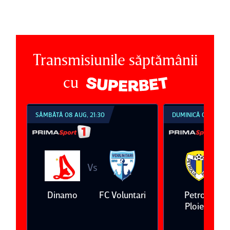
Transmisiunile săptămânii
cu
SÂMBĂTĂ 08 AUG, 21:30
DUMINICĂ 09 AUG, 1
Vs
V
eda
Dinamo
FC Voluntari
Petrolul
Ploieşti