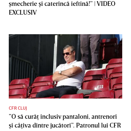
şmecherie şi caterincă ieftină!” | VIDEO
EXCLUSIV
CFR CLUJ
”O să curăţ inclusiv pantaloni, antrenori
şi câţiva dintre jucători”. Patronul lui CFR