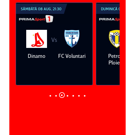
SÂMBĂTĂ 08 AUG, 21:30
DUMINICĂ 09 AUG, 1
Vs
V
eda
Dinamo
FC Voluntari
Petrolul
Ploieşti