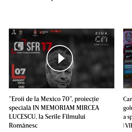
”Eroii de la Mexico 70”, proiecţie
Cam
specială IN MEMORIAM MIRCEA
gol
LUCESCU, la Serile Filmului
a s
Românesc
| V