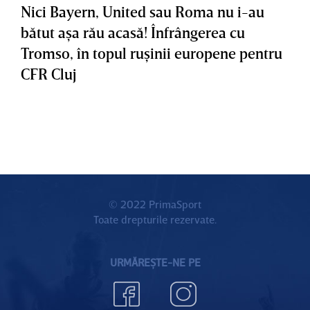
Nici Bayern, United sau Roma nu i-au
bătut aşa rău acasă! Înfrângerea cu
Tromso, în topul ruşinii europene pentru
CFR Cluj
© 2022 PrimaSport
Toate drepturile rezervate.
URMĂREȘTE-NE PE