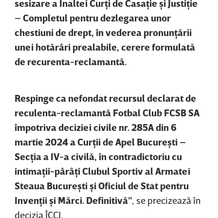
sesizare a Înaltei Curţi de Casaţie şi Justiţie
– Completul pentru dezlegarea unor
chestiuni de drept, în vederea pronunţării
unei hotărâri prealabile, cerere formulată
de recurenta-reclamantă.
Respinge ca nefondat recursul declarat de
reculenta-reclamantă Fotbal Club FCSB SA
împotriva deciziei civile nr. 285A din 6
martie 2024 a Curţii de Apel Bucureşti –
Secţia a IV-a civilă, în contradictoriu cu
intimaţii-pârâţi Clubul Sportiv al Armatei
Steaua Bucureşti şi Oficiul de Stat pentru
Invenţii şi Mărci. Definitivă”
, se precizează în
decizia ÎCCJ.