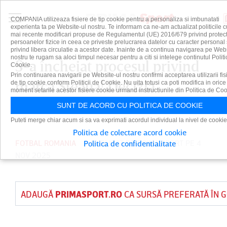
COMPANIA utilizeaza fisiere de tip cookie pentru a personaliza si imbunatati
experienta ta pe Website-ul nostru. Te informam ca ne-am actualizat politicile c
mai recente modificari propuse de Regulamentul (UE) 2016/679 privind protect
persoanelor fizice in ceea ce priveste prelucrarea datelor cu caracter personal 
privind libera circulatie a acestor date. Inainte de a continua navigarea pe Web
nostru te rugam sa aloci timpul necesar pentru a citi si intelege continutul Politi
S-a încheiat procesul privind
Cookie.
Prin continuarea navigarii pe Website-ul nostru confirmi acceptarea utilizarii fis
marca Steaua! Decizia
de tip cookie conform Politicii de Cookie. Nu uita totusi ca poti modifica in orice
moment setarile acestor fisiere cookie urmand instructiunile din Politica de Coo
definitivă luată de ÎCCJ
SUNT DE ACORD CU POLITICA DE COOKIE
Puteti merge chiar acum si sa va exprimati acordul individual la nivel de cookie
Politica de colectare acord cookie
FOTBAL ROMANIA
PUBLICAT DE
PRIMA SPORT
PE 4
Politica de confidentialitate
NOV 2025
ADAUGĂ
PRIMASPORT.RO
CA SURSĂ PREFERATĂ ÎN 