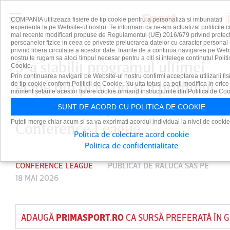
COMPANIA utilizeaza fisiere de tip cookie pentru a personaliza si imbunatati
experienta ta pe Website-ul nostru. Te informam ca ne-am actualizat politicile c
mai recente modificari propuse de Regulamentul (UE) 2016/679 privind protect
persoanelor fizice in ceea ce priveste prelucrarea datelor cu caracter personal 
privind libera circulatie a acestor date. Inainte de a continua navigarea pe Web
nostru te rugam sa aloci timpul necesar pentru a citi si intelege continutul Politi
S-a stabilit programul ultimei
Cookie.
Prin continuarea navigarii pe Website-ul nostru confirmi acceptarea utilizarii fis
etape din play-off şi a primului
de tip cookie conform Politicii de Cookie. Nu uita totusi ca poti modifica in orice
moment setarile acestor fisiere cookie urmand instructiunile din Politica de Coo
meci de baraj pentru
SUNT DE ACORD CU POLITICA DE COOKIE
Puteti merge chiar acum si sa va exprimati acordul individual la nivel de cookie
Conference League
Politica de colectare acord cookie
Politica de confidentialitate
CONFERENCE LEAGUE
PUBLICAT DE
RALUCA SAS
PE
18 MAI 2026
ADAUGĂ
PRIMASPORT.RO
CA SURSĂ PREFERATĂ ÎN 