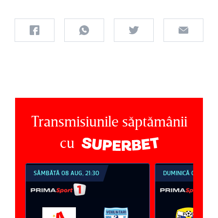
Transmisiunile săptămânii
cu
SÂMBĂTĂ 08 AUG, 21:30
DUMINICĂ 09 AUG, 1