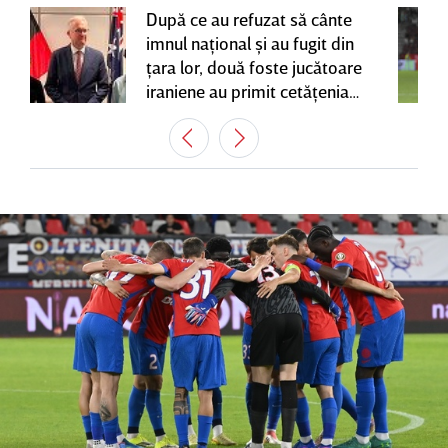
După ce au refuzat să cânte
imnul naţional şi au fugit din
ţara lor, două foste jucătoare
iraniene au primit cetăţenia
australiană