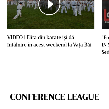
VIDEO | Elita din karate îşi dă
”Er
întâlnire în acest weekend la Vaţa Băi
IN
Ser
CONFERENCE LEAGUE