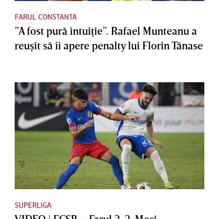
FARUL CONSTANTA
”A fost pură intuiţie”. Rafael Munteanu a
reuşit să îi apere penalty lui Florin Tănase
SUPERLIGA
VIDEO | FCSB – Farul 2-2. Meci