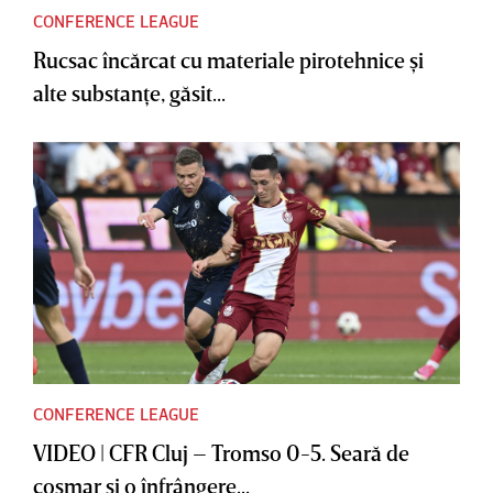
CONFERENCE LEAGUE
Rucsac încărcat cu materiale pirotehnice şi
alte substanţe, găsit...
CONFERENCE LEAGUE
VIDEO | CFR Cluj – Tromso 0-5. Seară de
coşmar şi o înfrângere...