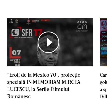
”Eroii de la Mexico 70”, proiecţie
Cam
specială IN MEMORIAM MIRCEA
gol
LUCESCU, la Serile Filmului
a s
Românesc
| V