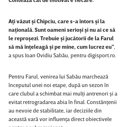
Aţi văzut şi Chipciu, care s-a întors şi la
naţională. Sunt oameni serioşi şi nu ai ce să
le reproşezi. Trebuie şi jucătorii de la Farul
să mă înţeleagă şi pe mine, cum lucrez eu"
,
a spus Ioan Ovidiu Sabău, pentru digisport.ro.
Pentru Farul, venirea lui Sabău marchează
începutul unei noi etape, după un sezon în
care clubul a schimbat mai mulţi antrenori şi a
evitat retrogradarea abia în final. Constănţenii
au nevoie de stabilitate, iar deciziile din
această vară vor influenţa direct obiectivele