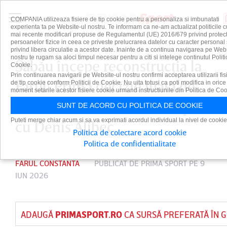
COMPANIA utilizeaza fisiere de tip cookie pentru a personaliza si imbunatati
experienta ta pe Website-ul nostru. Te informam ca ne-am actualizat politicile c
mai recente modificari propuse de Regulamentul (UE) 2016/679 privind protect
persoanelor fizice in ceea ce priveste prelucrarea datelor cu caracter personal 
privind libera circulatie a acestor date. Inainte de a continua navigarea pe Web
nostru te rugam sa aloci timpul necesar pentru a citi si intelege continutul Politi
Sabău începe reconstrucţia la
Cookie.
Prin continuarea navigarii pe Website-ul nostru confirmi acceptarea utilizarii fis
Farul! Prima decizie luată de
de tip cookie conform Politicii de Cookie. Nu uita totusi ca poti modifica in orice
moment setarile acestor fisiere cookie urmand instructiunile din Politica de Coo
noul antrenor: ce se întâmplă
SUNT DE ACORD CU POLITICA DE COOKIE
Puteti merge chiar acum si sa va exprimati acordul individual la nivel de cookie
cu Denis Alibec
Politica de colectare acord cookie
Politica de confidentialitate
FARUL CONSTANTA
PUBLICAT DE
PRIMA SPORT
PE 9
IUN 2026
ADAUGĂ
PRIMASPORT.RO
CA SURSĂ PREFERATĂ ÎN 