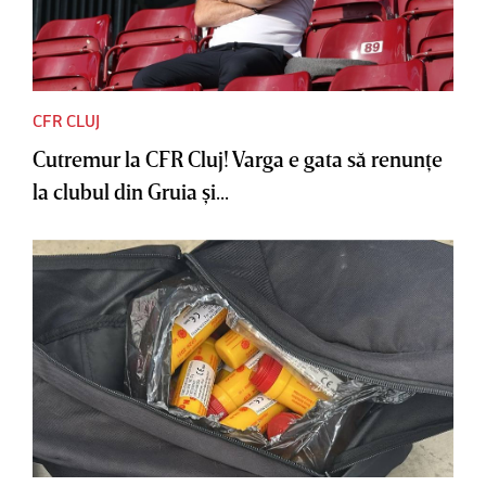
CFR CLUJ
Cutremur la CFR Cluj! Varga e gata să renunţe
la clubul din Gruia şi...