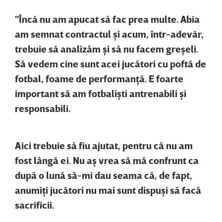
"Încă nu am apucat să fac prea multe. Abia
am semnat contractul şi acum, într-adevăr,
trebuie să analizăm şi să nu facem greşeli.
Să vedem cine sunt acei jucători cu poftă de
fotbal, foame de performanţă. E foarte
important să am fotbalişti antrenabili şi
responsabili.
Aici trebuie să fiu ajutat, pentru că nu am
fost lângă ei. Nu aş vrea să mă confrunt ca
după o lună să-mi dau seama că, de fapt,
anumiţi jucători nu mai sunt dispuşi să facă
sacrificii.