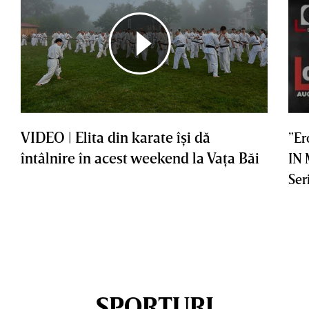
VIDEO | Elita din karate îşi dă
”Er
întâlnire în acest weekend la Vaţa Băi
IN
Ser
SPORTURI