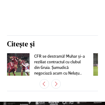
Citește și
CFR se destramă! Muhar şi-a
reziliat contractul cu clubul
din Gruia. Şumudică
negociază acum cu Neluţu
Varga, care mai are o
variantă pentru banca tehnică
| EXCLUSIV