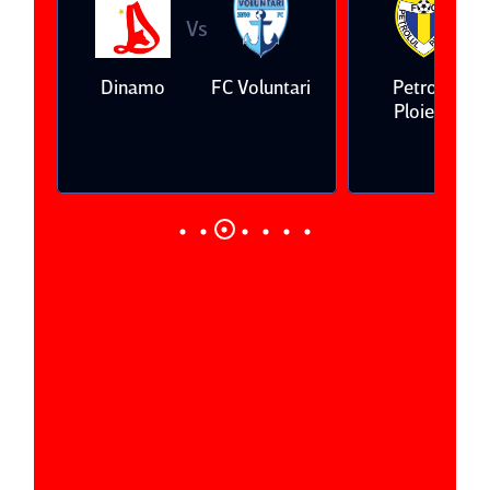
Vs
V
eda
Dinamo
FC Voluntari
Petrolul
Ploieşti