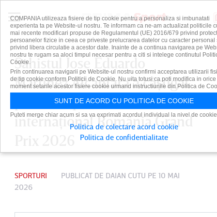
COMPANIA utilizeaza fisiere de tip cookie pentru a personaliza si imbunatati
experienta ta pe Website-ul nostru. Te informam ca ne-am actualizat politicile c
mai recente modificari propuse de Regulamentul (UE) 2016/679 privind protect
persoanelor fizice in ceea ce priveste prelucrarea datelor cu caracter personal 
privind libera circulatie a acestor date. Inainte de a continua navigarea pe Web
nostru te rugam sa aloci timpul necesar pentru a citi si intelege continutul Politi
Şahistul Jose Eduardo
Cookie.
Prin continuarea navigarii pe Website-ul nostru confirmi acceptarea utilizarii fis
Martinez Alcantara a câştigat
de tip cookie conform Politicii de Cookie. Nu uita totusi ca poti modifica in orice
moment setarile acestor fisiere cookie urmand instructiunile din Politica de Coo
prima etapă a circuitului
SUNT DE ACORD CU POLITICA DE COOKIE
Puteti merge chiar acum si sa va exprimati acordul individual la nivel de cookie
internaţional România Grand
Politica de colectare acord cookie
Prix 2026
Politica de confidentialitate
SPORTURI
PUBLICAT DE
DAIAN CUTU
PE 10 MAI
2026