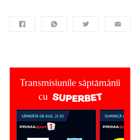
Transmisiunile săptămânii
cu
SÂMBĂTĂ 08 AUG, 21:30
DUMINICĂ 09 AUG, 1