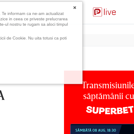
×
u. Te informam ca ne-am actualizat
izice in ceea ce priveste prelucrarea
te-ul nostru te rugam sa aloci timpul
icii de Cookie. Nu uita totusi ca poti
Transmisiunil
A
săptămânii c
MBĂTĂ 08 AUG, 18:30
SÂMBĂTĂ 08 AUG, 21:30