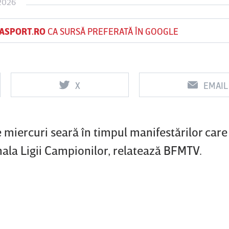
2026
ASPORT.RO
CA SURSĂ PREFERATĂ ÎN GOOGLE
Vs
Vs
f
FCSB
UTA Arad
Rapid
X
EMAIL
0
0
 miercuri seară în timpul manifestărilor care
inala Ligii Campionilor, relatează BFMTV.