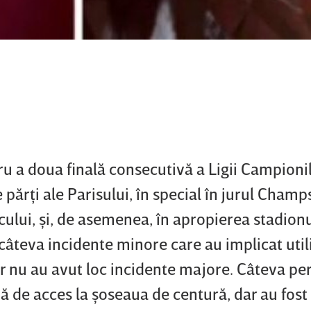
ru a doua finală consecutivă a Ligii Campionil
e părţi ale Parisului, în special în jurul Champ
ficului, şi, de asemenea, în apropierea stadion
 câteva incidente minore care au implicat uti
ar nu au avut loc incidente majore. Câteva p
 de acces la şoseaua de centură, dar au fost