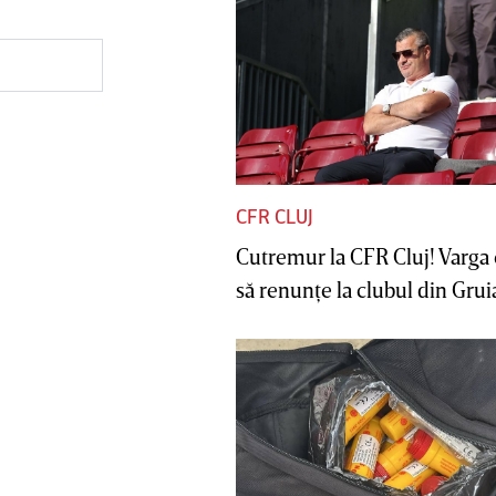
CFR CLUJ
Cutremur la CFR Cluj! Varga 
să renunţe la clubul din Gruia 