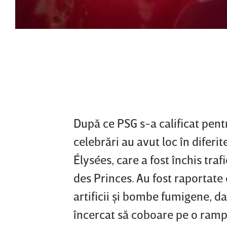
După ce PSG s-a calificat pent
celebrări au avut loc în diferit
Élysées, care a fost închis tra
des Princes. Au fost raportate
artificii şi bombe fumigene, d
încercat să coboare pe o rampă