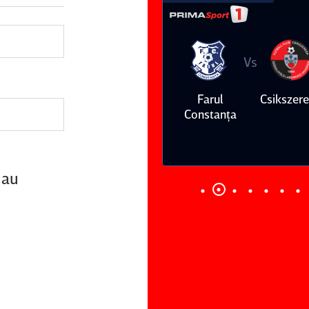
Vs
Vs
Farul
Csikszereda
Dinamo
FC Volunt
Constanţa
 au