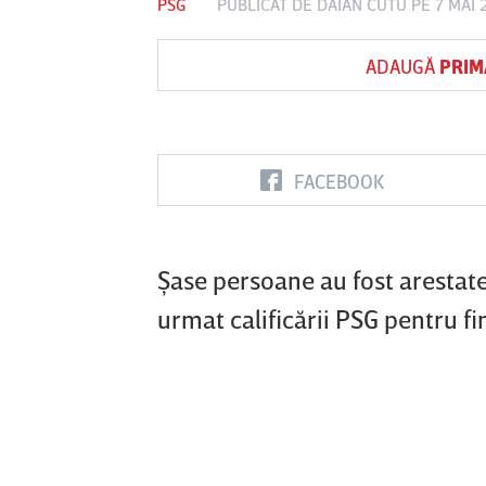
PSG
PUBLICAT DE
DAIAN CUTU
PE 7 MAI 
ADAUGĂ
PRIM
Vs
FC Botoşani
Corvinul
Sepsi OSK S
Hunedoara
Gheorghe
FACEBOOK
Şase persoane au fost arestate
urmat calificării PSG pentru f