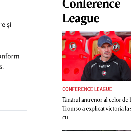
Conference
League
e şi
conform
s.
CONFERENCE LEAGUE
Tânărul antrenor al celor de 
Tromso a explicat victoria la
cu...