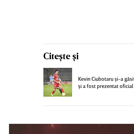
Citește și
ta pentru banca
strul cu
Kevin Ciubotaru şi-a găsi
l a decolat
şi a fost prezentat oficial
gocierile finale