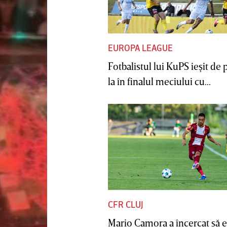
EUROPA LEAGUE
Fotbalistul lui KuPS ieşit de 
la în finalul meciului cu...
CFR CLUJ
Mario Camora a încercat să e