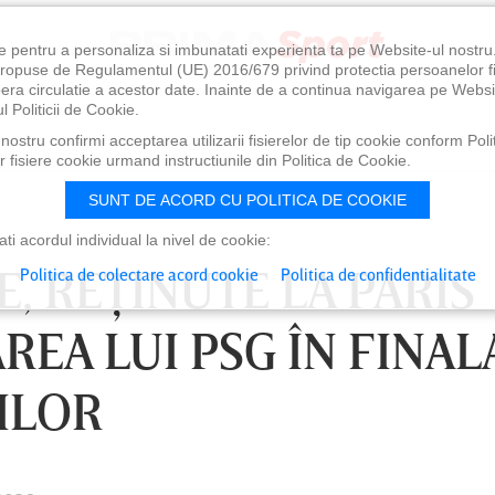
e pentru a personaliza si imbunatati experienta ta pe Website-ul nostr
i propuse de Regulamentul (UE) 2016/679 privind protectia persoanelor f
ibera circulatie a acestor date. Inainte de a continua navigarea pe Websi
l Politicii de Cookie.
ostru confirmi acceptarea utilizarii fisierelor de tip cookie conform Polit
 fisiere cookie urmand instructiunile din Politica de Cookie.
SUNT DE ACORD CU POLITICA DE COOKIE
i acordul individual la nivel de cookie:
, REŢINUTE LA PARIS
Politica de colectare acord cookie
Politica de confidentialitate
REA LUI PSG ÎN FINAL
ILOR
0
VINERI 07 AUG, 21:00
SÂ