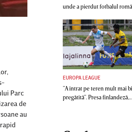
unde a pierdut fotbalul român
or,
EUROPA LEAGUE
s-
”A intrat pe teren mult mai b
ului Parc
pregătită”. Presa finlandeză,..
lizarea de
ersoane au
 rapid