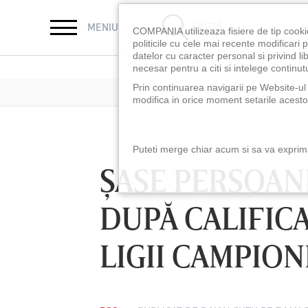
CAUTĂ
MENIU
COMPANIA utilizeaza fisiere de tip cooki
politicile cu cele mai recente modificar
datelor cu caracter personal si privind l
necesar pentru a citi si intelege continutu
Prin continuarea navigarii pe Website-ul n
modifica in orice moment setarile acestor
Puteti merge chiar acum si sa va exprimat
ŞASE PERSOANE
DUPĂ CALIFICA
LIGII CAMPION
LUNI 10 AUG, 18:30
LUNI 10 AUG, 21:3