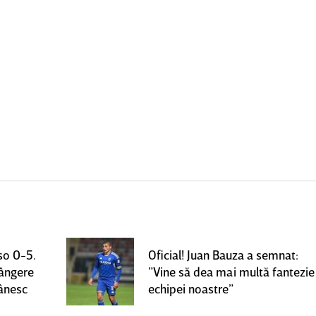
so 0-5.
Oficial! Juan Bauza a semnat:
rângere
”Vine să dea mai multă fantezie
mânesc
echipei noastre”