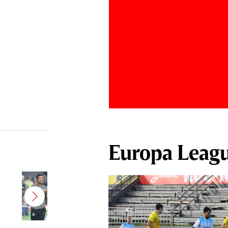
Europa Leag
Antonio Folha urmează să fie
demis! Încă un nume mare de la
CFR Cluj ar putea fi OUT