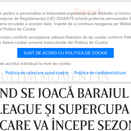
e pentru a personaliza si imbunatati experienta ta pe Website-ul nostr
i propuse de Regulamentul (UE) 2016/679 privind protectia persoanelor f
ibera circulatie a acestor date. Inainte de a continua navigarea pe Websi
l Politicii de Cookie.
ostru confirmi acceptarea utilizarii fisierelor de tip cookie conform Polit
 fisiere cookie urmand instructiunile din Politica de Cookie.
SUNT DE ACORD CU POLITICA DE COOKIE
i acordul individual la nivel de cookie:
 ULTIM MOMENT ÎN
Politica de colectare acord cookie
Politica de confidentialitate
ND SE JOACĂ BARAJUL
EAGUE ŞI SUPERCUPA 
 CARE VA ÎNCEPE SEZ
0
VINERI 07 AUG, 21:00
SÂ