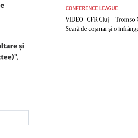
se
CONFERENCE LEAGUE
VIDEO | CFR Cluj – Tromso 
Seară de coşmar şi o înfrânge
ltare şi
tee)”,