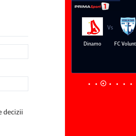
Vs
Vs
Farul
Csikszereda
Dinamo
FC Volunt
Constanţa
 decizii