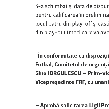
S-a schimbat şi data de disput
pentru calificarea în prelimin
locul patru din play-off şi câş
din play-out (meci care va ave
”În conformitate cu dispoziţi
Fotbal, Comitetul de urgen
Gino IORGULESCU – Prim-vic
Vicepreşedinte FRF, cu unani
– Aprobă solicitarea Ligii Pr