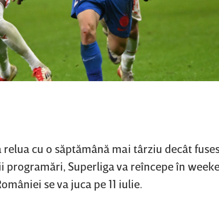
va relua cu o săptămână mai târziu decât fuse
ii programări, Superliga va reîncepe în week
omâniei se va juca pe 11 iulie.