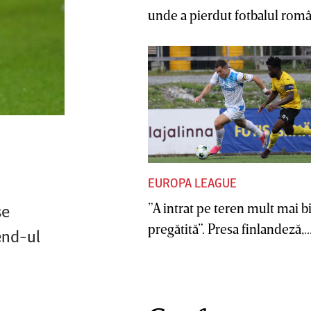
unde a pierdut fotbalul român
EUROPA LEAGUE
”A intrat pe teren mult mai b
se
pregătită”. Presa finlandeză,..
end-ul