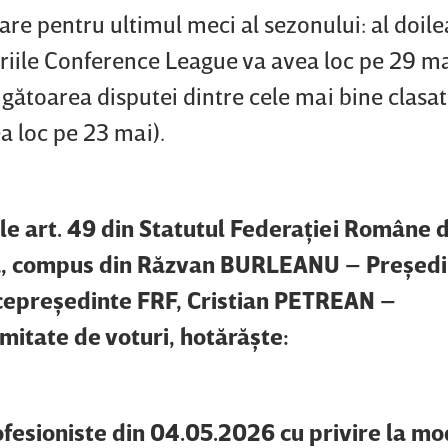
are pentru ultimul meci al sezonului: al doile
ariile Conference League va avea loc pe 29 ma
tigătoarea disputei dintre cele mai bine clasa
a loc pe 23 mai).
ile art. 49 din Statutul Federaţiei Române 
ţă, compus din Răzvan BURLEANU – Preşedi
epreşedinte FRF, Cristian PETREAN –
mitate de voturi, hotărăşte:
ofesioniste din 04.05.2026 cu privire la mo