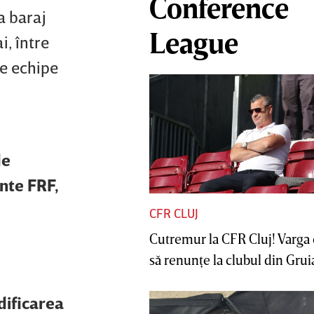
Conference
a baraj
League
i, între
te echipe
de
nte FRF,
CFR CLUJ
Cutremur la CFR Cluj! Varga 
să renunţe la clubul din Gruia 
dificarea