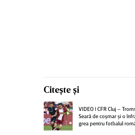
Citește și
iversitatea
VIDEO | CFR Cluj – Trom
pioana României
Seară de coşmar şi o înf
 iniţiativa în
grea pentru fotbalul ro