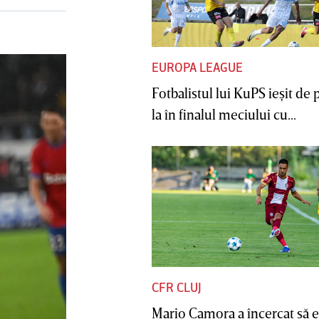
EUROPA LEAGUE
Fotbalistul lui KuPS ieşit de 
la în finalul meciului cu...
CFR CLUJ
Mario Camora a încercat să e