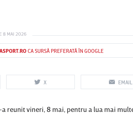
Vs
Vs
E 8 MAI 2026
f
FCSB
UTA Arad
Rapid
ASPORT.RO
CA SURSĂ PREFERATĂ ÎN GOOGLE
X
EMAIL
a reunit vineri, 8 mai, pentru a lua mai multe