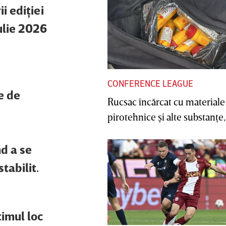
i ediţiei
ulie 2026
CONFERENCE LEAGUE
e de
Rucsac încărcat cu materiale
pirotehnice şi alte substanţe, 
d a se
tabilit.
timul loc