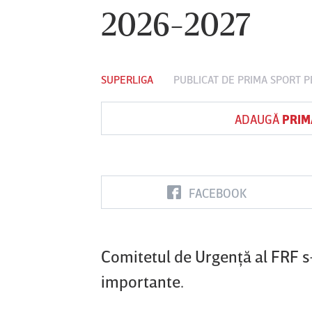
2026-2027
Vs
SUPERLIGA
PUBLICAT DE
PRIMA SPORT
P
FC Botoşani
Corvinul
Sepsi OSK S
Hunedoara
Gheorghe
ADAUGĂ
PRIM
FACEBOOK
Comitetul de Urgenţă al FRF s-
importante.