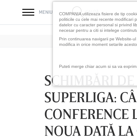
CAUTĂ
MENIU
COMPANIA utilizeaza fisiere de tip cooki
politicile cu cele mai recente modificar
datelor cu caracter personal si privind l
necesar pentru a citi si intelege continutu
Prin continuarea navigarii pe Website-ul n
modifica in orice moment setarile acestor
Puteti merge chiar acum si sa va exprimat
SCHIMBĂRI DE
SUPERLIGA: CÂ
CONFERENCE L
NOUA DATĂ LA
LUNI 10 AUG, 18:30
LUNI 10 AUG, 21:3