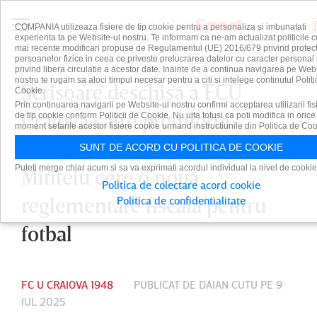
COMPANIA utilizeaza fisiere de tip cookie pentru a personaliza si imbunatati
experienta ta pe Website-ul nostru. Te informam ca ne-am actualizat politicile c
mai recente modificari propuse de Regulamentul (UE) 2016/679 privind protect
persoanelor fizice in ceea ce priveste prelucrarea datelor cu caracter personal 
privind libera circulatie a acestor date. Inainte de a continua navigarea pe Web
nostru te rugam sa aloci timpul necesar pentru a citi si intelege continutul Politi
Scrisoare deschisă a FCU
Cookie.
Prin continuarea navigarii pe Website-ul nostru confirmi acceptarea utilizarii fis
Craiova către premierul
de tip cookie conform Politicii de Cookie. Nu uita totusi ca poti modifica in orice
moment setarile acestor fisiere cookie urmand instructiunile din Politica de Coo
Bolojan. Clubul lui Adrian
SUNT DE ACORD CU POLITICA DE COOKIE
Puteti merge chiar acum si sa va exprimati acordul individual la nivel de cookie
Mititelu cere o nouă
Politica de colectare acord cookie
reglementare fiscală pentru
Politica de confidentialitate
fotbal
FC U CRAIOVA 1948
PUBLICAT DE
DAIAN CUTU
PE 9
IUL 2025