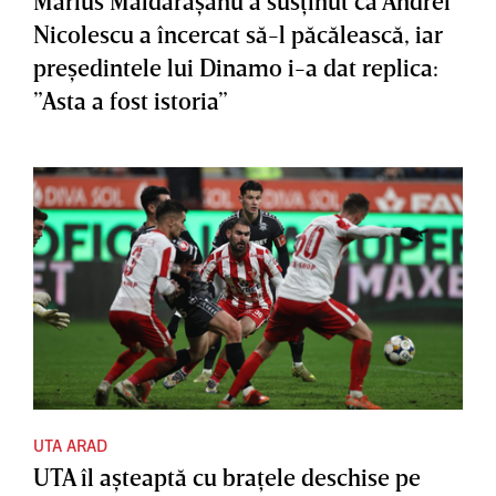
Marius Măldărăşanu a susţinut că Andrei
Nicolescu a încercat să-l păcălească, iar
preşedintele lui Dinamo i-a dat replica:
”Asta a fost istoria”
UTA ARAD
UTA îl aşteaptă cu braţele deschise pe