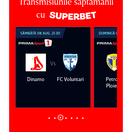
Transmisiunile săptămânii
cu
SÂMBĂTĂ 08 AUG, 21:30
DUMINICĂ 09 AUG, 1
Vs
V
eda
Dinamo
FC Voluntari
Petrolul
Ploieşti