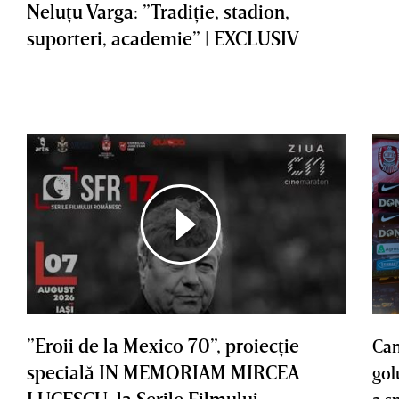
Neluţu Varga: ”Tradiţie, stadion,
suporteri, academie” | EXCLUSIV
”Eroii de la Mexico 70”, proiecţie
Cam
specială IN MEMORIAM MIRCEA
gol
LUCESCU, la Serile Filmului