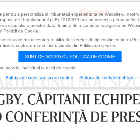
e pentru a personaliza si imbunatati experienta ta pe Website-ul nostr
i propuse de Regulamentul (UE) 2016/679 privind protectia persoanelor f
ibera circulatie a acestor date. Inainte de a continua navigarea pe Websi
l Politicii de Cookie.
ostru confirmi acceptarea utilizarii fisierelor de tip cookie conform Polit
 fisiere cookie urmand instructiunile din Politica de Cookie.
SUNT DE ACORD CU POLITICA DE COOKIE
i acordul individual la nivel de cookie:
TARTUL UNUI NOU SEZ
Politica de colectare acord cookie
Politica de confidentialitate
UGBY. CĂPITANII ECHIP
O CONFERINŢĂ DE PRE
0
VINERI 07 AUG, 21:00
SÂ