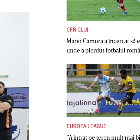
CFR CLUJ
Mario Camora a încercat să e
unde a pierdut fotbalul român
EUROPA LEAGUE
”A intrat pe teren mult mai b