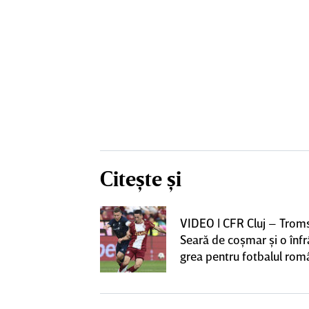
Citește și
iversitatea
VIDEO | CFR Cluj – Trom
pioana României
Seară de coşmar şi o înf
 iniţiativa în
grea pentru fotbalul ro