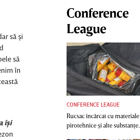
Conference
League
ar să şi
nd
pele să
enim în
ceastă
CONFERENCE LEAGUE
Rucsac încărcat cu materiale
 îşi
pirotehnice şi alte substanţe, 
sezon