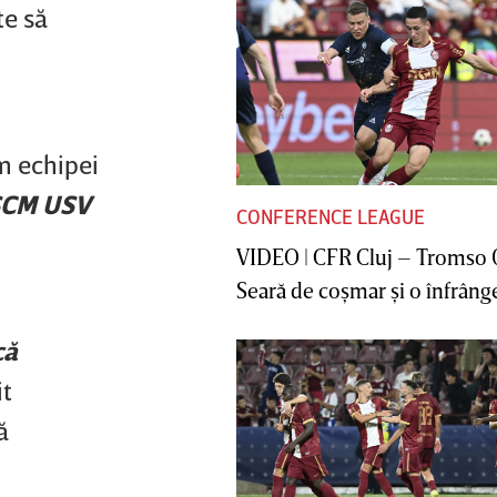
te să
m echipei
 SCM USV
CONFERENCE LEAGUE
VIDEO | CFR Cluj – Tromso 
Seară de coşmar şi o înfrânge
că
it
ă