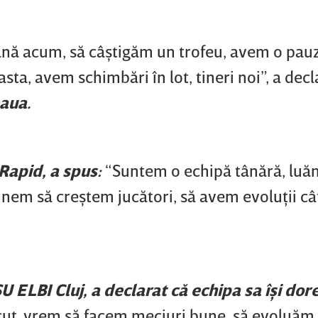
până acum, să câştigăm un trofeu, avem o pau
ta, avem schimbări în lot, tineri noi”, a decl
eaua.
Rapid, a spus:
“Suntem o echipă tânără, luă
unem să creştem jucători, să avem evoluţii câ
 ELBI Cluj, a declarat că echipa sa îşi dor
ecut, vrem să facem meciuri bune, să evoluăm 