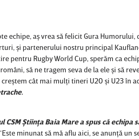
e echipe, aş vrea să felicit Gura Humorului, d
uri, şi partenerului nostru principal Kaufla
ire pentru Rugby World Cup, sperăm ca echi
 români, să ne tragem seva de la ele şi să rev
 creştem cât mai mulţi tineri U20 şi U23 în a
etrache.
 CSM Ştiinţa Baia Mare a spus că echipa sa
“Este minunat să mă aflu aici, se anunţă un 