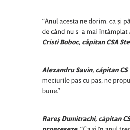
“Anul acesta ne dorim, ca şi 
de când nu s-a mai întâmplat as
Cristi Boboc, căpitan CSA St
Alexandru Savin, căpitan CS 
meciurile pas cu pas, ne prop
bune.”
Rareş Dumitrachi, căpitan CSU
progreseze.
“Ca şi în anul tr