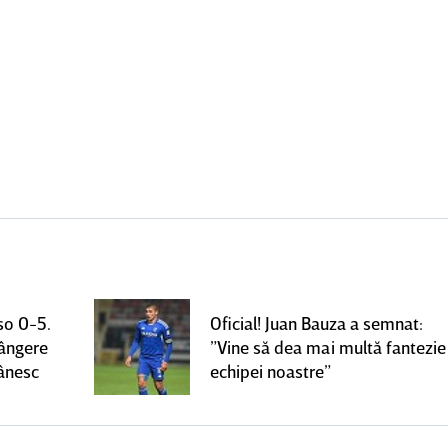
so 0-5.
Oficial! Juan Bauza a semnat:
rângere
”Vine să dea mai multă fantezie
mânesc
echipei noastre”