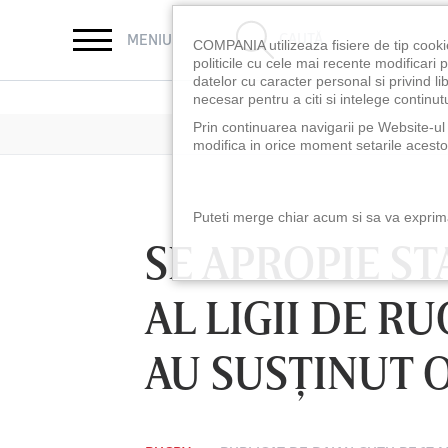
CAUTĂ
MENIU
COMPANIA utilizeaza fisiere de tip cooki
politicile cu cele mai recente modificar
datelor cu caracter personal si privind l
necesar pentru a citi si intelege continutu
Prin continuarea navigarii pe Website-ul n
modifica in orice moment setarile acestor
Puteti merge chiar acum si sa va exprimat
SE APROPIE S
AL LIGII DE R
AU SUSŢINUT 
LUNI 10 AUG, 18:30
LUNI 10 AUG, 21:3