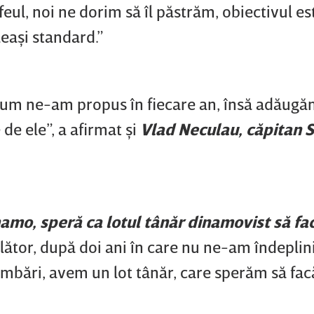
feul, noi ne dorim să îl păstrăm, obiectivul es
eaşi standard.”
cum ne-am propus în fiecare an, însă adăugă
 de ele”, a afirmat şi
Vlad Neculau, căpitan
amo, speră ca lotul tânăr dinamovist să fa
ător, după doi ani în care nu ne-am îndeplin
imbări, avem un lot tânăr, care sperăm să fac