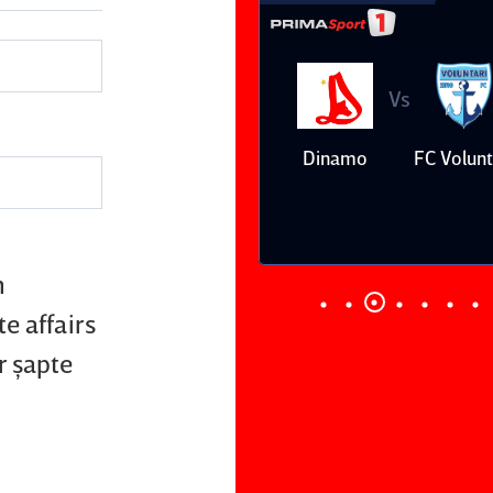
Vs
Vs
Farul
Csikszereda
Dinamo
FC Volunt
Constanţa
n
e affairs
r şapte