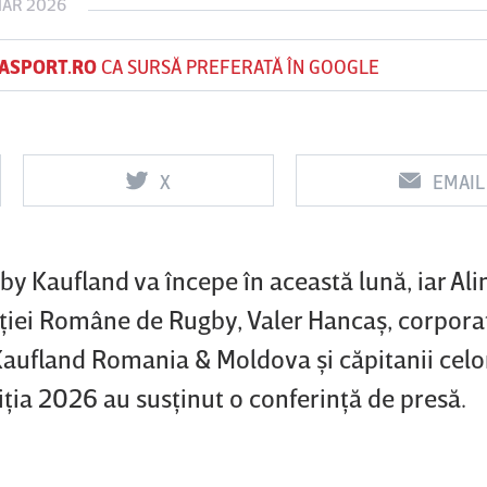
MAR 2026
ASPORT.RO
CA SURSĂ PREFERATĂ ÎN GOOGLE
Vs
Vs
f
FCSB
UTA Arad
Rapid
X
EMAIL
by Kaufland va începe în această lună, iar Ali
ţiei Române de Rugby, Valer Hancaş, corporat
aufland Romania & Moldova şi căpitanii celo
iţia 2026 au susţinut o conferinţă de presă.