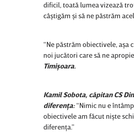
dificil, toată lumea vizează tro
câştigăm şi să ne păstrăm acel
“Ne păstrăm obiectivele, aşa 
noi jucători care să ne apropie
Timişoara.
Kamil Sobota, căpitan CS Din
diferenţa:
“Nimic nu e întâmpl
obiectivele am făcut nişte sch
diferenţa.”