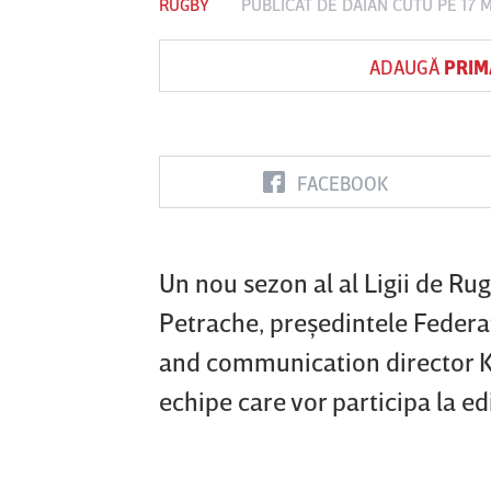
RUGBY
PUBLICAT DE
DAIAN CUTU
PE 17 
ADAUGĂ
PRIM
Vs
FC Botoşani
Corvinul
Sepsi OSK S
Hunedoara
Gheorghe
FACEBOOK
Un nou sezon al al Ligii de Rug
Petrache, preşedintele Federa
and communication director K
echipe care vor participa la ed