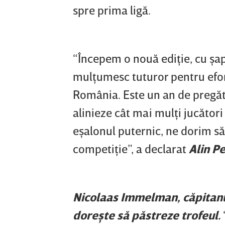
spre prima ligă.
“Începem o nouă ediţie, cu şapt
mulţumesc tuturor pentru efort
România. Este un an de pregăt
alinieze cât mai mulţi jucători
eşalonul puternic, ne dorim să
competiţie”, a declarat
Alin P
Nicolaas Immelman, căpitanul
doreşte să păstreze trofeul.