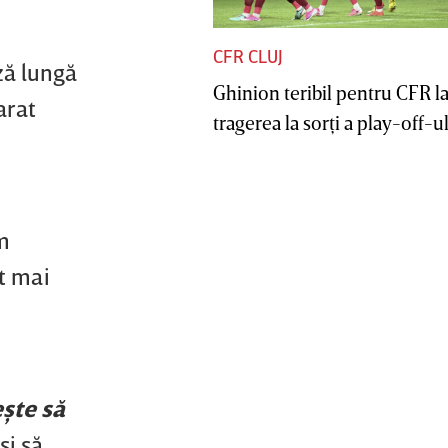
CFR CLUJ
ză lungă
Ghinion teribil pentru CFR l
arat
tragerea la sorţi a play-off-ul
m
t mai
eşte să
şi să