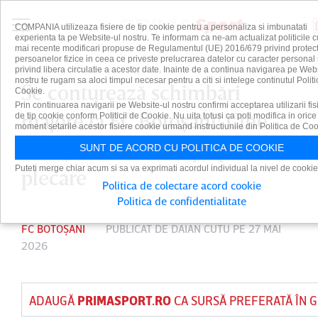
COMPANIA utilizeaza fisiere de tip cookie pentru a personaliza si imbunatati
experienta ta pe Website-ul nostru. Te informam ca ne-am actualizat politicile c
mai recente modificari propuse de Regulamentul (UE) 2016/679 privind protect
persoanelor fizice in ceea ce priveste prelucrarea datelor cu caracter personal 
privind libera circulatie a acestor date. Inainte de a continua navigarea pe Web
nostru te rugam sa aloci timpul necesar pentru a citi si intelege continutul Politi
Se conturează schimbări
Cookie.
Prin continuarea navigarii pe Website-ul nostru confirmi acceptarea utilizarii fis
majore la FC Botoşani! Cine
de tip cookie conform Politicii de Cookie. Nu uita totusi ca poti modifica in orice
moment setarile acestor fisiere cookie urmand instructiunile din Politica de Coo
sunt jucătorii aflaţi pe picior de
SUNT DE ACORD CU POLITICA DE COOKIE
Puteti merge chiar acum si sa va exprimati acordul individual la nivel de cookie
plecare
Politica de colectare acord cookie
Politica de confidentialitate
FC BOTOȘANI
PUBLICAT DE
DAIAN CUTU
PE 27 MAI
2026
ADAUGĂ
PRIMASPORT.RO
CA SURSĂ PREFERATĂ ÎN 