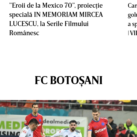
”Eroii de la Mexico 70”, proiecţie
Cam
specială IN MEMORIAM MIRCEA
gol
LUCESCU, la Serile Filmului
a s
Românesc
| V
FC BOTOȘANI