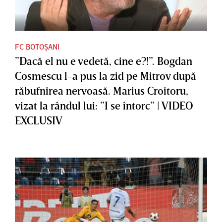
FC BOTOȘANI
”Dacă el nu e vedetă, cine e?!”. Bogdan
Cosmescu l-a pus la zid pe Mitrov după
răbufnirea nervoasă. Marius Croitoru,
vizat la rândul lui: ”I se întorc” | VIDEO
EXCLUSIV