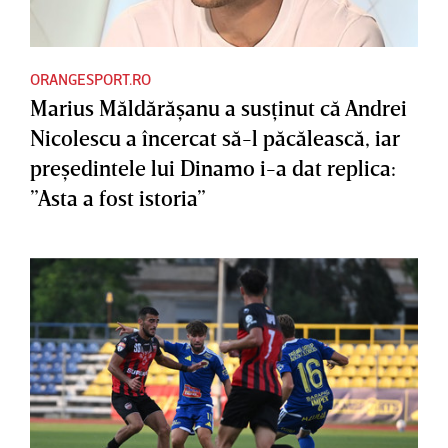
ORANGESPORT.RO
Marius Măldărăşanu a susţinut că Andrei
Nicolescu a încercat să-l păcălească, iar
preşedintele lui Dinamo i-a dat replica:
”Asta a fost istoria”