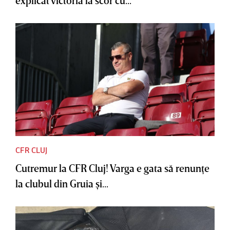
explicat victoria la scor cu...
CFR CLUJ
Cutremur la CFR Cluj! Varga e gata să renunţe
la clubul din Gruia şi...