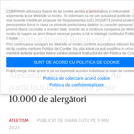
COMPANIA utilizeaza fisiere de tip cookie pentru a personaliza si imbunatati
experienta ta pe Website-ul nostru. Te informam ca ne-am actualizat politicile c
mai recente modificari propuse de Regulamentul (UE) 2016/679 privind protect
persoanelor fizice in ceea ce priveste prelucrarea datelor cu caracter personal 
privind libera circulatie a acestor date. Inainte de a continua navigarea pe Web
nostru te rugam sa aloci timpul necesar pentru a citi si intelege continutul Politi
Semimaratonul Bucureşti a
Cookie.
Prin continuarea navigarii pe Website-ul nostru confirmi acceptarea utilizarii fis
fost câştigat de Kirwa Nixon
de tip cookie conform Politicii de Cookie. Nu uita totusi ca poti modifica in orice
moment setarile acestor fisiere cookie urmand instructiunile din Politica de Coo
Kiprotich la masculin şi
SUNT DE ACORD CU POLITICA DE COOKIE
Puteti merge chiar acum si sa va exprimati acordul individual la nivel de cookie
Alexandra Steja la feminin. Au
Politica de colectare acord cookie
participat la competiţii peste
Politica de confidentialitate
10.000 de alergători
ATLETISM
PUBLICAT DE
DAIAN CUTU
PE 11 MAI
2025