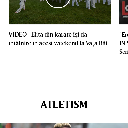
VIDEO | Elita din karate îşi dă
”Er
întâlnire în acest weekend la Vaţa Băi
IN
Ser
ATLETISM