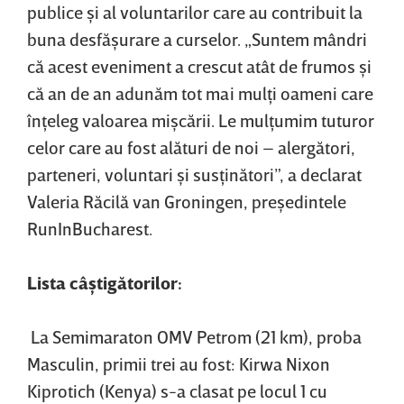
publice şi al voluntarilor care au contribuit la
buna desfăşurare a curselor. „Suntem mândri
că acest eveniment a crescut atât de frumos şi
că an de an adunăm tot mai mulţi oameni care
înţeleg valoarea mişcării. Le mulţumim tuturor
celor care au fost alături de noi – alergători,
parteneri, voluntari şi susţinători”, a declarat
Valeria Răcilă van Groningen, preşedintele
RunInBucharest.
Lista câştigătorilor:
La Semimaraton OMV Petrom (21 km), proba
Masculin, primii trei au fost: Kirwa Nixon
Kiprotich (Kenya) s-a clasat pe locul 1 cu