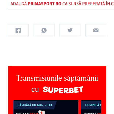
ADAUGĂ
PRIMASPORT.RO
CA SURSĂ PREFERATĂ ÎN 
Transmisiunile săptămânii
cu
SÂMBĂTĂ 08 AUG, 21:30
DUMINICĂ 09 AUG, 1