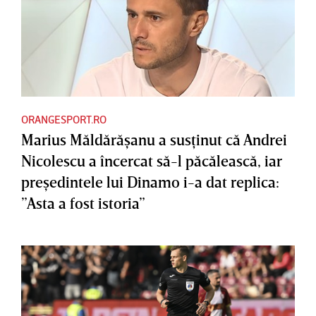
ORANGESPORT.RO
Marius Măldărăşanu a susţinut că Andrei
Nicolescu a încercat să-l păcălească, iar
preşedintele lui Dinamo i-a dat replica:
”Asta a fost istoria”