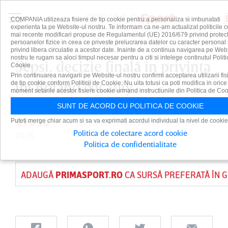
COMPANIA utilizeaza fisiere de tip cookie pentru a personaliza si imbunatati
experienta ta pe Website-ul nostru. Te informam ca ne-am actualizat politicile c
mai recente modificari propuse de Regulamentul (UE) 2016/679 privind protect
persoanelor fizice in ceea ce priveste prelucrarea datelor cu caracter personal 
privind libera circulatie a acestor date. Inainte de a continua navigarea pe Web
nostru te rugam sa aloci timpul necesar pentru a citi si intelege continutul Politi
Sepsi, decizie finală în privinţa
Cookie.
Prin continuarea navigarii pe Website-ul nostru confirmi acceptarea utilizarii fis
lui Roland Niczuly
de tip cookie conform Politicii de Cookie. Nu uita totusi ca poti modifica in orice
moment setarile acestor fisiere cookie urmand instructiunile din Politica de Coo
SUNT DE ACORD CU POLITICA DE COOKIE
Puteti merge chiar acum si sa va exprimati acordul individual la nivel de cookie
SEPSI OSK
PUBLICAT DE
TUDOR MOISA
PE 19 IUN
Politica de colectare acord cookie
2025
Politica de confidentialitate
ADAUGĂ
PRIMASPORT.RO
CA SURSĂ PREFERATĂ ÎN 