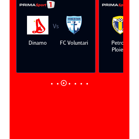
Vs
V
eda
Dinamo
FC Voluntari
Petrolul
Ploieşti