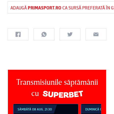
ADAUGĂ
PRIMASPORT.RO
CA SURSĂ PREFERATĂ ÎN 
Transmisiunile săptămânii
cu
SÂMBĂTĂ 08 AUG, 21:30
DUMINICĂ 09 AUG, 1