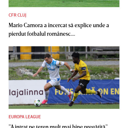
CFR CLUJ
Mario Camora a încercat să explice unde a
pierdut fotbalul românesc....
EUROPA LEAGUE
”A intrat pe teren mult mai bine pregătită”.