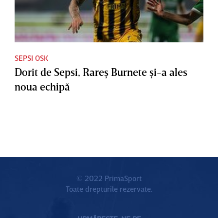
SEPSI OSK
Dorit de Sepsi, Rareş Burnete şi-a ales
noua echipă
© 2022 PrimaSport
Toate drepturile rezervate.