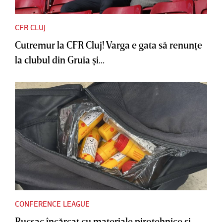
CFR CLUJ
Cutremur la CFR Cluj! Varga e gata să renunţe
la clubul din Gruia şi...
CONFERENCE LEAGUE
Rucsac încărcat cu materiale pirotehnice şi