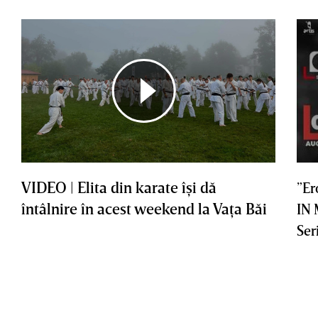
VIDEO | Elita din karate îşi dă
”Er
întâlnire în acest weekend la Vaţa Băi
IN
Ser