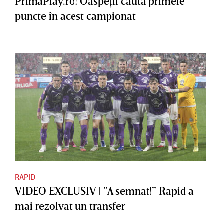
PrimaPlay.ro! Oaspeţii caută primele
puncte în acest campionat
RAPID
VIDEO EXCLUSIV | ”A semnat!” Rapid a
mai rezolvat un transfer