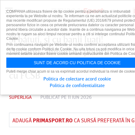
COMPANIA utilizeaza fisiere de tip cookie pentru a personaliza si imbunatati
experienta ta pe Website-ul nostru. Te informam ca ne-am actualizat politicile c
mai recente modificari propuse de Regulamentul (UE) 2016/679 privind protect
persoanelor fizice in ceea ce priveste prelucrarea datelor cu caracter personal 
privind libera circulatie a acestor date. Inainte de a continua navigarea pe Web
nostru te rugam sa aloci timpul necesar pentru a citi si intelege continutul Politi
Şi bătuţi, şi cu banii luaţi!
Cookie.
Prin continuarea navigarii pe Website-ul nostru confirmi acceptarea utilizarii fis
Dinamo, amendată pentru
de tip cookie conform Politicii de Cookie. Nu uita totusi ca poti modifica in orice
moment setarile acestor fisiere cookie urmand instructiunile din Politica de Coo
evenimentele de la Derby-ul
SUNT DE ACORD CU POLITICA DE COOKIE
Puteti merge chiar acum si sa va exprimati acordul individual la nivel de cookie
cu FCSB
Politica de colectare acord cookie
Politica de confidentialitate
SUPERLIGA
PUBLICAT PE 11 IUN 2026
ADAUGĂ
PRIMASPORT.RO
CA SURSĂ PREFERATĂ ÎN 