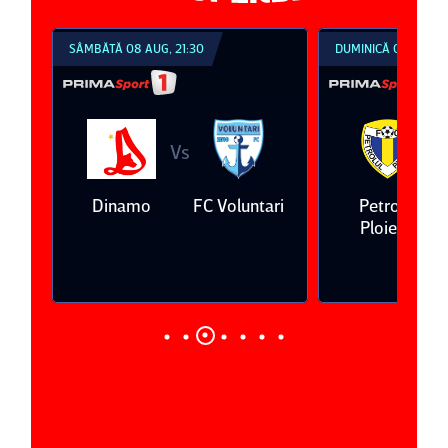
SÂMBĂTĂ 08 AUG, 21:30
DUMINICĂ 09 AUG, 1
Vs
V
eda
Dinamo
FC Voluntari
Petrolul
Ploieşti