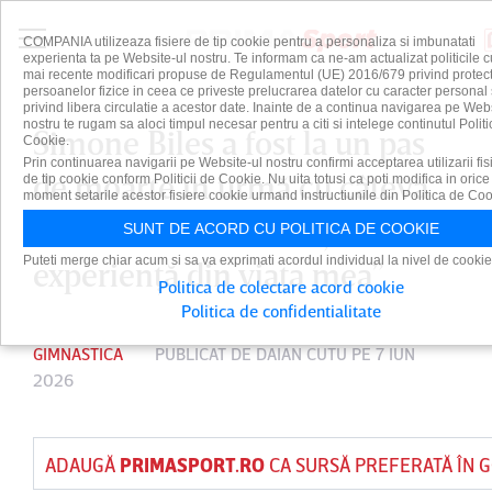
COMPANIA utilizeaza fisiere de tip cookie pentru a personaliza si imbunatati
experienta ta pe Website-ul nostru. Te informam ca ne-am actualizat politicile c
mai recente modificari propuse de Regulamentul (UE) 2016/679 privind protect
persoanelor fizice in ceea ce priveste prelucrarea datelor cu caracter personal 
privind libera circulatie a acestor date. Inainte de a continua navigarea pe Web
nostru te rugam sa aloci timpul necesar pentru a citi si intelege continutul Politi
Simone Biles a fost la un pas
Cookie.
Prin continuarea navigarii pe Website-ul nostru confirmi acceptarea utilizarii fis
de moarte în urmă cu câteva
de tip cookie conform Politicii de Cookie. Nu uita totusi ca poti modifica in orice
moment setarile acestor fisiere cookie urmand instructiunile din Politica de Coo
zile. ”Cea mai înfricoşătoare
SUNT DE ACORD CU POLITICA DE COOKIE
Puteti merge chiar acum si sa va exprimati acordul individual la nivel de cookie
experienţă din viaţa mea”
Politica de colectare acord cookie
Politica de confidentialitate
GIMNASTICA
PUBLICAT DE
DAIAN CUTU
PE 7 IUN
2026
ADAUGĂ
PRIMASPORT.RO
CA SURSĂ PREFERATĂ ÎN 