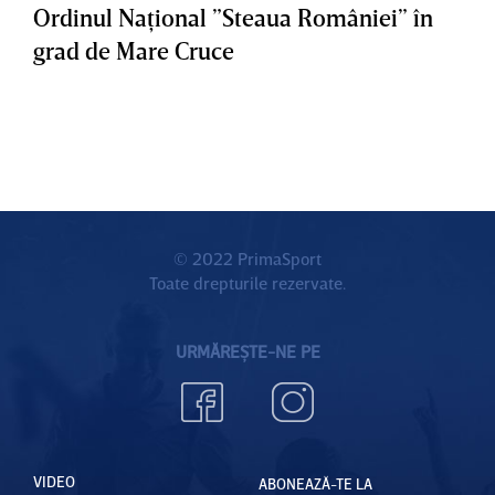
Ordinul Naţional ”Steaua României” în
grad de Mare Cruce
© 2022 PrimaSport
Toate drepturile rezervate.
URMĂREȘTE-NE PE
VIDEO
ABONEAZĂ-TE LA