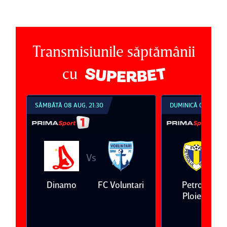
Transmisiunile săptămânii
cu
SÂMBĂTĂ 08 AUG, 21:30
DUMINICĂ 09 AUG, 1
Vs
V
eda
Dinamo
FC Voluntari
Petrolul
Ploieşti