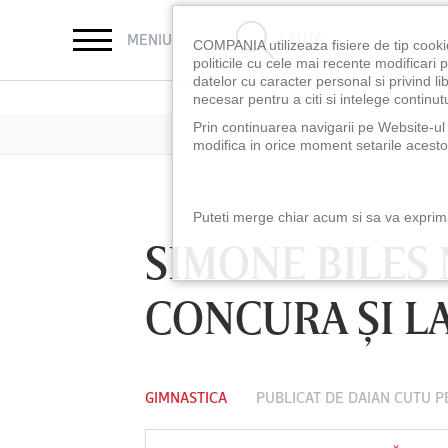
CAUTĂ
MENIU
COMPANIA utilizeaza fisiere de tip cooki
politicile cu cele mai recente modificar
datelor cu caracter personal si privind l
necesar pentru a citi si intelege continutu
Prin continuarea navigarii pe Website-ul n
modifica in orice moment setarile acestor
Puteti merge chiar acum si sa va exprimat
SIMONE BILES 
CONCURA ŞI LA
GIMNASTICA
PUBLICAT DE
DAIAN CUTU
PE
LUNI 10 AUG, 18:30
LUNI 10 AUG, 21:3