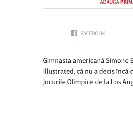
ADAUGĂ
PRIM
Vs
FACEBOOK
FC Botoşani
Corvinul
Sepsi OSK S
Hunedoara
Gheorghe
Gimnasta americană Simone Bil
Illustrated, că nu a decis încă 
Jocurile Olimpice de la Los An