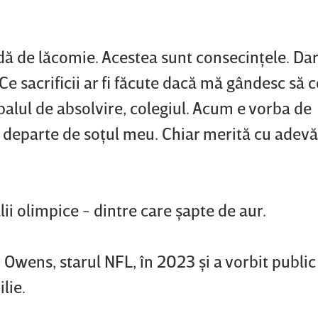
adă de lăcomie. Acestea sunt consecinţele. Da
Ce sacrificii ar fi făcute dacă mă gândesc să
 balul de absolvire, colegiul. Acum e vorba de
u departe de soţul meu. Chiar merită cu adevă
ii olimpice - dintre care şapte de aur.
n Owens, starul NFL, în 2023 şi a vorbit publi
lie.