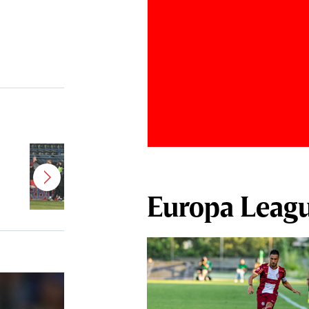
Jucătorul dorit de Pancu în
Giuleşti vrea să rupă contractul cu
CFR Cluj: ”A făcut notificare la
Europa Leag
club”