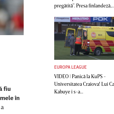
pregătită”. Presa finlandeză,..
EUROPA LEAGUE
VIDEO | Panică la KuPS -
Universitatea Craiova! Lui C
ă fiu
Kabuye i s-a...
 mele în
 a