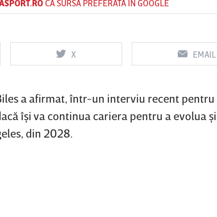
ASPORT.RO
CA SURSĂ PREFERATĂ ÎN GOOGLE
Vs
Vs
X
EMAIL
f
FCSB
UTA Arad
Rapid
es a afirmat, într-un interviu recent pentru
dacă îşi va continua cariera pentru a evolua şi
geles, din 2028.