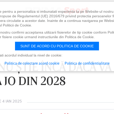
e pentru a personaliza si imbunatati experienta ta pe Website-ul nostr
i propuse de Regulamentul (UE) 2016/679 privind protectia persoanelor f
ibera circulatie a acestor date. Inainte de a continua navigarea pe Websi
l Politicii de Cookie.
ostru confirmi acceptarea utilizarii fisierelor de tip cookie conform Polit
 fisiere cookie urmand instructiunile din Politica de Cookie.
SUNT DE ACORD CU POLITICA DE COOKIE
i acordul individual la nivel de cookie:
NU ŞTIE ÎNCĂ DACĂ VA
Politica de colectare acord cookie
Politica de confidentialitate
 JO DIN 2028
 4 IAN 2025
0
VINERI 07 AUG, 21:00
SÂ