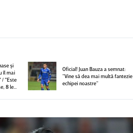
nase şi
Oficial! Juan Bauza a semnat:
u îl mai
”Vine să dea mai multă fantezie
 / "Este
echipei noastre”
e, 8 le