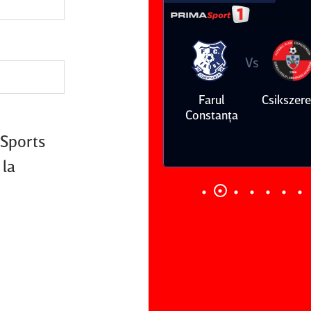
Vs
Vs
Farul
Csikszereda
Dinamo
FC Volunt
Constanţa
 Sports
 la