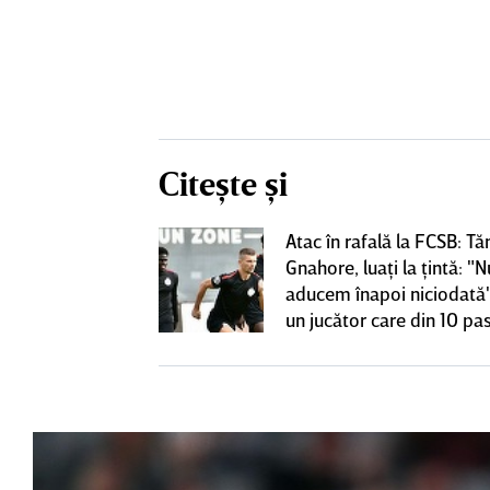
Citește și
Atac în rafală la FCSB: Tă
 o lasă pe ”U”
Gnahore, luaţi la ţintă: "N
club de tradiţie
aducem înapoi niciodată"
un jucător care din 10 pas
dă înapoi"