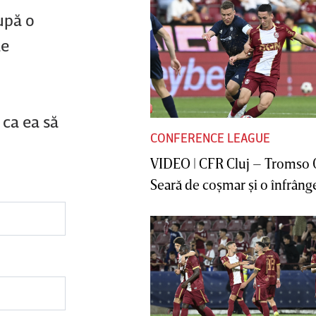
upă o
le
 ca ea să
CONFERENCE LEAGUE
VIDEO | CFR Cluj – Tromso 
Seară de coşmar şi o înfrânge