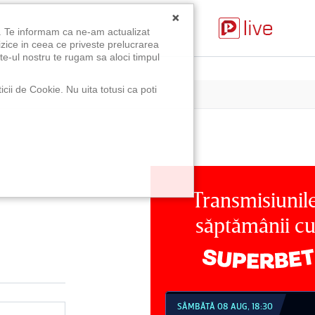
×
u. Te informam ca ne-am actualizat
izice in ceea ce priveste prelucrarea
te-ul nostru te rugam sa aloci timpul
icii de Cookie. Nu uita totusi ca poti
Transmisiunil
săptămânii c
MBĂTĂ 08 AUG, 18:30
SÂMBĂTĂ 08 AUG, 21:30