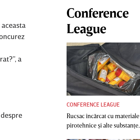
Conference
r aceasta
League
 concurez
rat?”, a
CONFERENCE LEAGUE
c despre
Rucsac încărcat cu materiale
pirotehnice şi alte substanţe, 