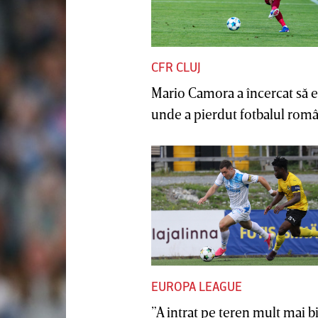
CFR CLUJ
Mario Camora a încercat să e
unde a pierdut fotbalul român
EUROPA LEAGUE
”A intrat pe teren mult mai b