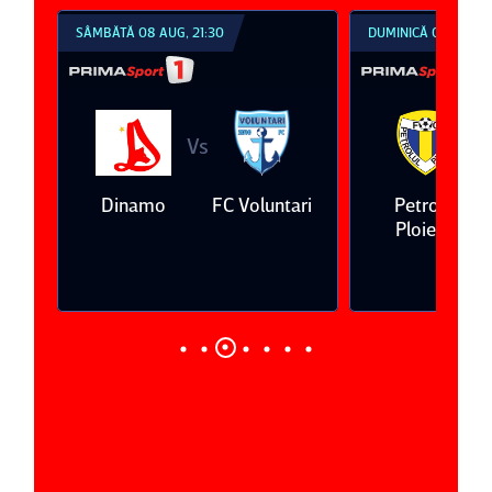
SÂMBĂTĂ 08 AUG, 21:30
DUMINICĂ 09 AUG, 1
Vs
V
eda
Dinamo
FC Voluntari
Petrolul
Ploieşti