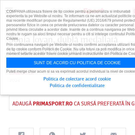
COMPANIA utilizeaza fisiere de tip cookie pentru a personaliza si imbunatati
experienta ta pe Website-ul nostru. Te informam ca ne-am actualizat politicile c
mai recente modificari propuse de Regulamentul (UE) 2016/679 privind protect
persoanelor fizice in ceea ce priveste prelucrarea datelor cu caracter personal 
privind libera circulatie a acestor date. Inainte de a continua navigarea pe Web
nostru te rugam sa aloci timpul necesar pentru a citi si intelege continutul Politi
Sonia Iovan, dublă medaliată
Cookie.
Prin continuarea navigarii pe Website-ul nostru confirmi acceptarea utilizarii fis
la Jocurile Olimpice, a decedat
de tip cookie conform Politicii de Cookie. Nu uita totusi ca poti modifica in orice
moment setarile acestor fisiere cookie urmand instructiunile din Politica de Coo
SUNT DE ACORD CU POLITICA DE COOKIE
Puteti merge chiar acum si sa va exprimati acordul individual la nivel de cookie
GIMNASTICA
PUBLICAT DE
TUDOR MOISA
PE 6 SEP
Politica de colectare acord cookie
2024
Politica de confidentialitate
ADAUGĂ
PRIMASPORT.RO
CA SURSĂ PREFERATĂ ÎN 