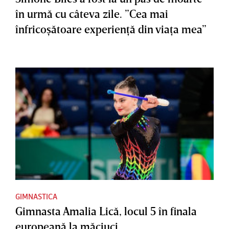
în urmă cu câteva zile. ”Cea mai
înfricoşătoare experienţă din viaţa mea”
GIMNASTICA
Gimnasta Amalia Lică, locul 5 în finala
europeană la măciuci