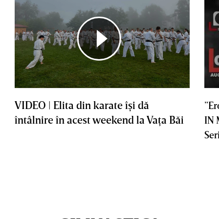
VIDEO | Elita din karate îşi dă
”Er
întâlnire în acest weekend la Vaţa Băi
IN
Ser