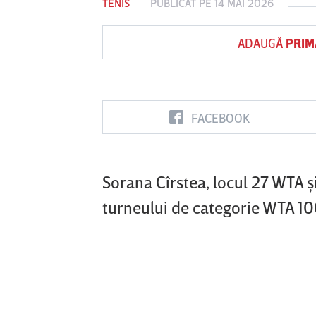
TENIS
PUBLICAT PE 14 MAI 2026
ADAUGĂ
PRIM
Vs
FC Botoşani
Corvinul
Sepsi OSK S
Hunedoara
Gheorghe
FACEBOOK
Sorana Cîrstea, locul 27 WTA şi 
turneului de categorie WTA 10