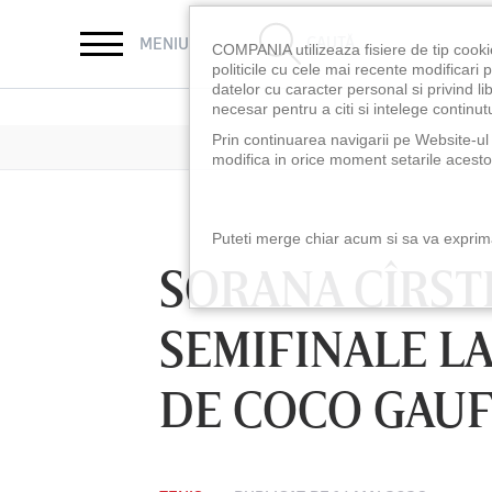
CAUTĂ
MENIU
COMPANIA utilizeaza fisiere de tip cooki
politicile cu cele mai recente modificar
datelor cu caracter personal si privind l
necesar pentru a citi si intelege continutu
Prin continuarea navigarii pe Website-ul n
modifica in orice moment setarile acestor
Puteti merge chiar acum si sa va exprimat
SORANA CÎRSTE
SEMIFINALE LA
DE COCO GAU
LUNI 10 AUG, 18:30
LUNI 10 AUG, 21:3