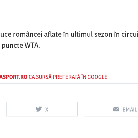
duce româncei aflate în ultimul sezon în circu
0 puncte WTA.
ASPORT.RO
CA SURSĂ PREFERATĂ ÎN GOOGLE
X
EMAIL