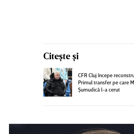
Citește și
 Pancu la Rapid
CFR Cluj începe reconstru
l şi a semnat cu
Primul transfer pe care M
ai venit"
Şumudică l-a cerut