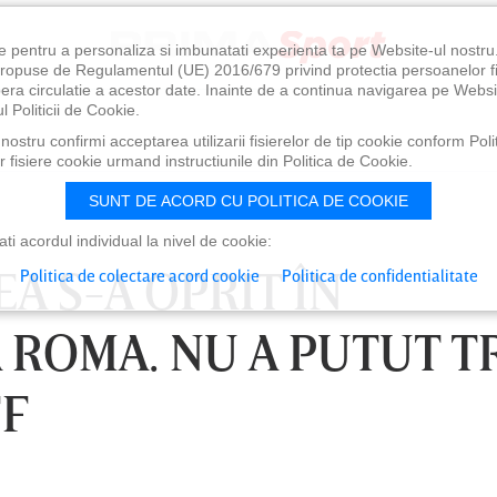
e pentru a personaliza si imbunatati experienta ta pe Website-ul nostr
i propuse de Regulamentul (UE) 2016/679 privind protectia persoanelor f
ibera circulatie a acestor date. Inainte de a continua navigarea pe Websi
l Politicii de Cookie.
ostru confirmi acceptarea utilizarii fisierelor de tip cookie conform Polit
 fisiere cookie urmand instructiunile din Politica de Cookie.
SUNT DE ACORD CU POLITICA DE COOKIE
i acordul individual la nivel de cookie:
A S-A OPRIT ÎN
Politica de colectare acord cookie
Politica de confidentialitate
 ROMA. NU A PUTUT T
FF
0
VINERI 07 AUG, 21:00
SÂ