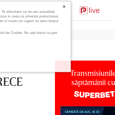
×
u. Te informam ca ne-am actualizat
izice in ceea ce priveste prelucrarea
te-ul nostru te rugam sa aloci timpul
icii de Cookie. Nu uita totusi ca poti
Transmisiunil
RECE
săptămânii c
MBĂTĂ 08 AUG, 18:30
SÂMBĂTĂ 08 AUG, 21:30