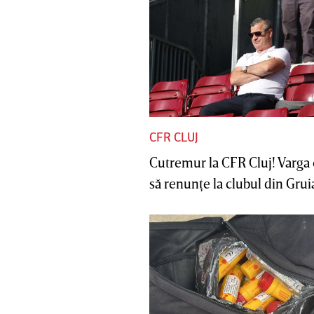
CFR CLUJ
Cutremur la CFR Cluj! Varga 
să renunţe la clubul din Gruia 