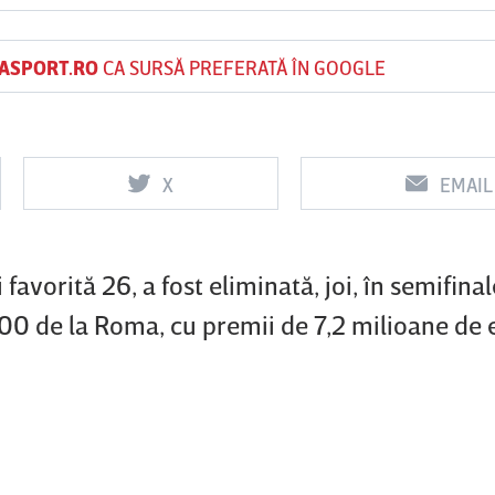
ASPORT.RO
CA SURSĂ PREFERATĂ ÎN GOOGLE
Vs
Vs
f
FCSB
UTA Arad
Rapid
X
EMAIL
0
0
favorită 26, a fost eliminată, joi, în semifinal
00 de la Roma, cu premii de 7,2 milioane de 