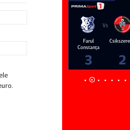
Vs
Vs
Farul
Csikszereda
Dinamo
FC Volunt
Constanţa
4
0
3
2
ele
euro.