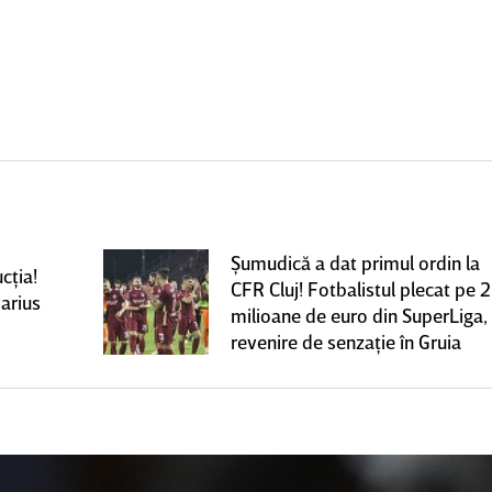
Şumudică a dat primul ordin la
cţia!
CFR Cluj! Fotbalistul plecat pe 2
arius
milioane de euro din SuperLiga,
revenire de senzaţie în Gruia