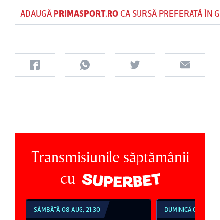
ADAUGĂ
PRIMASPORT.RO
CA SURSĂ PREFERATĂ ÎN 
Transmisiunile săptămânii
cu
SÂMBĂTĂ 08 AUG, 21:30
DUMINICĂ 09 AUG, 1