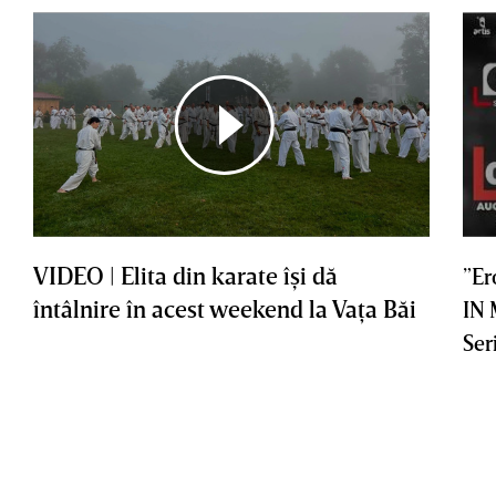
VIDEO | Elita din karate îşi dă
”Er
întâlnire în acest weekend la Vaţa Băi
IN
Ser