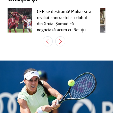
CFR se destramă! Muhar şi-a
reziliat contractul cu clubul
din Gruia. Şumudică
negociază acum cu Neluţu
Varga, care mai are o
variantă pentru banca tehnică
| EXCLUSIV