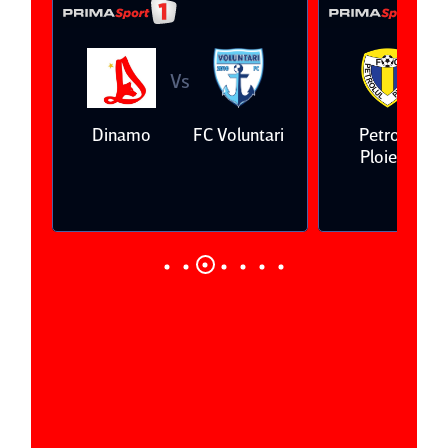
Vs
V
eda
Dinamo
FC Voluntari
Petrolul
Ploieşti