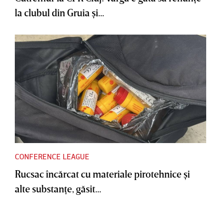
la clubul din Gruia şi...
CONFERENCE LEAGUE
Rucsac încărcat cu materiale pirotehnice şi
alte substanţe, găsit...