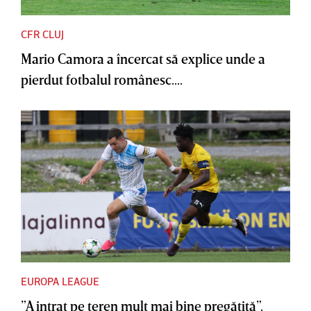
CFR CLUJ
Mario Camora a încercat să explice unde a
pierdut fotbalul românesc....
EUROPA LEAGUE
”A intrat pe teren mult mai bine pregătită”.