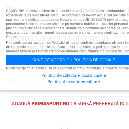
COMPANIA utilizeaza fisiere de tip cookie pentru a personaliza si imbunatati
experienta ta pe Website-ul nostru. Te informam ca ne-am actualizat politicile c
mai recente modificari propuse de Regulamentul (UE) 2016/679 privind protect
persoanelor fizice in ceea ce priveste prelucrarea datelor cu caracter personal 
privind libera circulatie a acestor date. Inainte de a continua navigarea pe Web
nostru te rugam sa aloci timpul necesar pentru a citi si intelege continutul Politi
Sorana Cîrstea se opreşte în
Cookie.
Prin continuarea navigarii pe Website-ul nostru confirmi acceptarea utilizarii fis
turul doi la Wuhan. Românca a
de tip cookie conform Politicii de Cookie. Nu uita totusi ca poti modifica in orice
moment setarile acestor fisiere cookie urmand instructiunile din Politica de Coo
fost învinsă de Shuai Zhang
SUNT DE ACORD CU POLITICA DE COOKIE
Puteti merge chiar acum si sa va exprimati acordul individual la nivel de cookie
Politica de colectare acord cookie
TENIS
PUBLICAT PE 8 OCT 2025
Politica de confidentialitate
ADAUGĂ
PRIMASPORT.RO
CA SURSĂ PREFERATĂ ÎN 