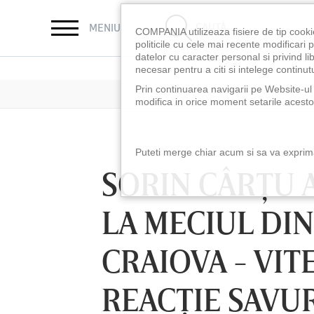
CAUTĂ
MENIU
COMPANIA utilizeaza fisiere de tip cooki
politicile cu cele mai recente modificar
datelor cu caracter personal si privind l
necesar pentru a citi si intelege continutu
Prin continuarea navigarii pe Website-ul n
modifica in orice moment setarile acestor
Puteti merge chiar acum si sa va exprimat
SORIN CÂRŢU A
LA MECIUL DI
CRAIOVA - VITE
REACŢIE SAVU
LUNI 10 AUG, 18:30
LUNI 10 AUG, 21:3