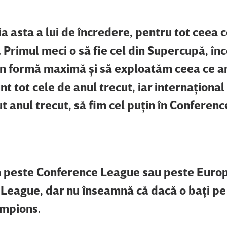
a asta a lui de încredere, pentru tot ceea 
. Primul meci o să fie cel din Supercupă, în
 în formă maximă şi să exploatăm ceea ce a
t tot cele de anul trecut, iar internaţional
 anul trecut, să fim cel puţin în Conferenc
im peste Conference League sau peste Euro
League, dar nu înseamnă că dacă o baţi pe
ampions.