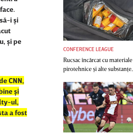
face.
ă-i şi
ăcut
u, şi pe
CONFERENCE LEAGUE
Rucsac încărcat cu materiale
pirotehnice şi alte substanţe, 
 de CNN,
bine şi
lty-ul,
sta a fost