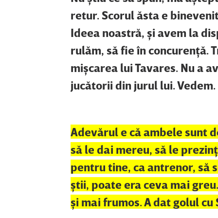
retur. Scorul ăsta e bineveni
Ideea noastră, şi avem la dis
rulăm, să fie în concurenţă. 
mişcarea lui Tavares. Nu a avu
jucătorii din jurul lui. Vedem.
Adevărul e că ambele sunt de
să le dai mereu, să le prezinţ
pentru tine, ca antrenor, să 
ştii, poate era ceva mai greu.
şi mai frumos. A dat golul cu