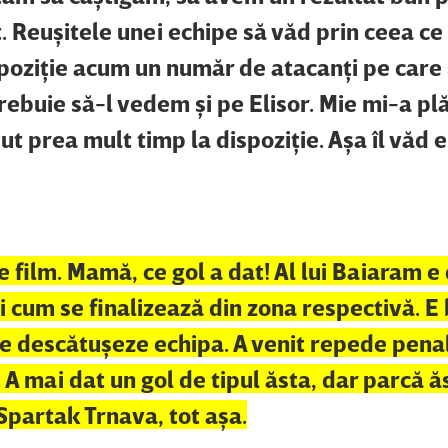
t. Reuşitele unei echipe să văd prin ceea ce 
poziţie acum un număr de atacanţi pe care s
Trebuie să-l vedem şi pe Elisor. Mie mi-a pl
t prea mult timp la dispoziţie. Aşa îl văd e
 film. Mamă, ce gol a dat! Al lui Baiaram e
i cum se finalizează din zona respectivă. E 
se descătuşeze echipa. A venit repede pena
 A mai dat un gol de tipul ăsta, dar parcă ă
 Spartak Trnava, tot aşa.