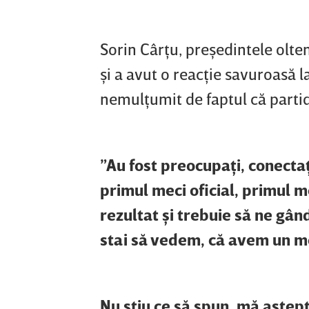
Sorin Cârţu, preşedintele olten
şi a avut o reacţie savuroasă la
nemulţumit de faptul că partida
”Au fost preocupaţi, conectaţ
primul meci oficial, primul m
rezultat şi trebuie să ne gâ
stai să vedem, că avem un mec
Nu ştiu ce să spun, mă aştep