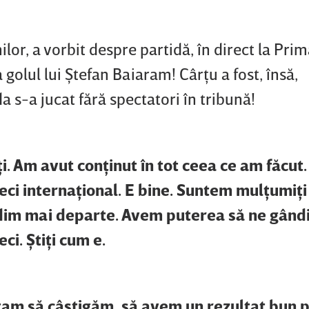
ilor, a vorbit despre partidă, în direct la Prim
 golul lui Ştefan Baiaram! Cârţu a fost, însă,
 s-a jucat fără spectatori în tribună!
i. Am avut conţinut în tot ceea ce am făcut.
eci internaţional. E bine. Suntem mulţumiţi 
ndim mai departe. Avem puterea să ne gând
i. Ştiţi cum e.
tam să câştigăm, să avem un rezultat bun 