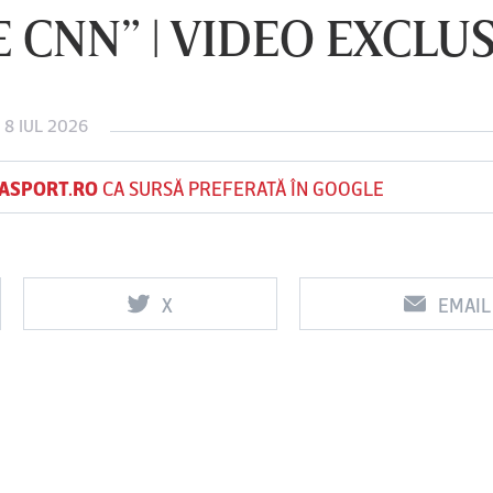
E CNN” | VIDEO EXCLU
Vs
Vs
 8 IUL 2026
f
FCSB
UTA Arad
Rapid
ASPORT.RO
CA SURSĂ PREFERATĂ ÎN GOOGLE
X
EMAIL