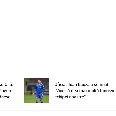
so 0-5.
Oficial! Juan Bauza a semnat:
rângere
”Vine să dea mai multă fantezie
mânesc
echipei noastre”