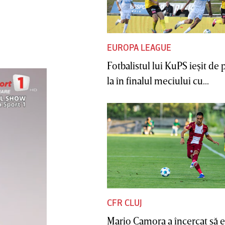
EUROPA LEAGUE
Fotbalistul lui KuPS ieşit de 
la în finalul meciului cu...
CFR CLUJ
Mario Camora a încercat să e