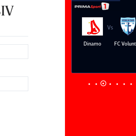
SIV
Vs
Vs
Farul
Csikszereda
Dinamo
FC Volunt
Constanţa