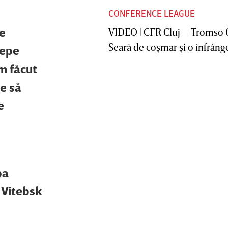
CONFERENCE LEAGUE
ce
VIDEO | CFR Cluj – Tromso 
Seară de coşmar şi o înfrânge
cepe
m făcut
 e să
e
pa
 Vitebsk