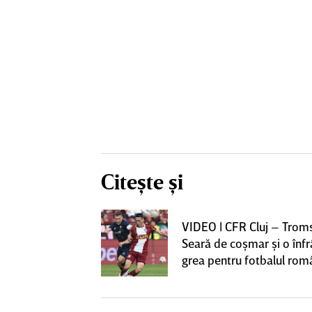
Citește și
iversitatea
VIDEO | CFR Cluj – Trom
pioana României
Seară de coşmar şi o înf
 iniţiativa în
grea pentru fotbalul ro