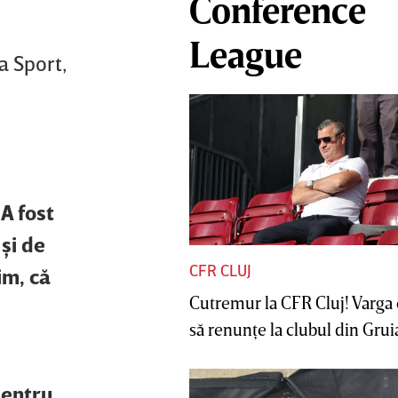
Conference
League
a Sport,
 A fost
şi de
CFR CLUJ
im, că
Cutremur la CFR Cluj! Varga 
să renunţe la clubul din Gruia 
pentru