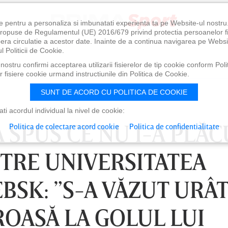
e pentru a personaliza si imbunatati experienta ta pe Website-ul nostr
i propuse de Regulamentul (UE) 2016/679 privind protectia persoanelor f
ibera circulatie a acestor date. Inainte de a continua navigarea pe Websi
l Politicii de Cookie.
ostru confirmi acceptarea utilizarii fisierelor de tip cookie conform Polit
 fisiere cookie urmand instructiunile din Politica de Cookie.
SUNT DE ACORD CU POLITICA DE COOKIE
i acordul individual la nivel de cookie:
 SPUS CE NU I-A PLĂC
Politica de colectare acord cookie
Politica de confidentialitate
NTRE UNIVERSITATEA
BSK: ”S-A VĂZUT URÂT
ROASĂ LA GOLUL LUI
0
VINERI 07 AUG, 21:00
SÂ