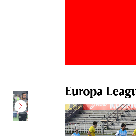
Europa Leag
Antonio Folha urmează să fie
demis! Încă un nume mare de la
CFR Cluj ar putea fi OUT