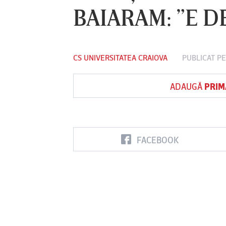
BAIARAM: ”E D
Vs
CS UNIVERSITATEA CRAIOVA
PUBLICAT PE
FC Botoşani
Corvinul
Sepsi OSK S
Hunedoara
Gheorghe
ADAUGĂ
PRIM
FACEBOOK