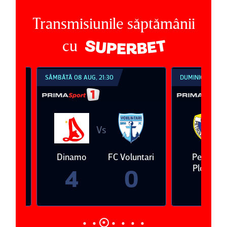
Transmisiunile săptămânii
cu
SÂMBĂTĂ 08 AUG, 21:30
DUMINICĂ 09 AUG, 1
Vs
V
eda
Dinamo
FC Voluntari
Petrolul
Ploieşti
4
0