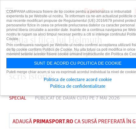
COMPANIA utilizeaza fisiere de tip cookie pentru a personaliza si imbunatati
experienta ta pe Website-ul nostru. Te informam ca ne-am actualizat politicile c
mai recente modificari propuse de Regulamentul (UE) 2016/679 privind protect
persoanelor fizice in ceea ce priveste prelucrarea datelor cu caracter personal 
privind libera circulatie a acestor date. Inainte de a continua navigarea pe Web
nostru te rugam sa aloci timpul necesar pentru a citi si intelege continutul Politi
Soţia şi fiica lui Helmuth
Cookie.
Prin continuarea navigarii pe Website-ul nostru confirmi acceptarea utilizarii fis
Duckadam au mers pe
de tip cookie conform Politicii de Cookie. Nu uita totusi ca poti modifica in orice
moment setarile acestor fisiere cookie urmand instructiunile din Politica de Coo
stadionul unde marele portar a
SUNT DE ACORD CU POLITICA DE COOKIE
Puteti merge chiar acum si sa va exprimati acordul individual la nivel de cookie
scris istorie
Politica de colectare acord cookie
Politica de confidentialitate
SPECIAL
PUBLICAT DE
DAIAN CUTU
PE 7 MAI 2026
ADAUGĂ
PRIMASPORT.RO
CA SURSĂ PREFERATĂ ÎN 