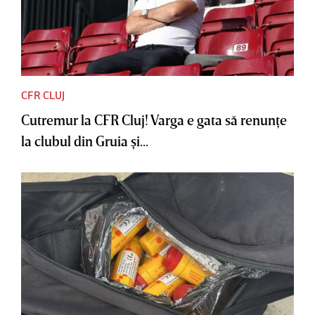
CFR CLUJ
Cutremur la CFR Cluj! Varga e gata să renunţe
la clubul din Gruia şi...