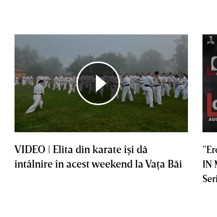
VIDEO | Elita din karate îşi dă
”Er
întâlnire în acest weekend la Vaţa Băi
IN
Ser