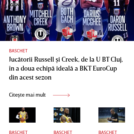
Naţional
meci al
e de
finalei
Baschet
Ligii
Naţional
e
BASCHET
Jucătorii Russell şi Creek, de la U BT Cluj,
în a doua echipă ideală a BKT EuroCup
din acest sezon
Citește mai mult
BASCHET
BASCHET
BASCHET