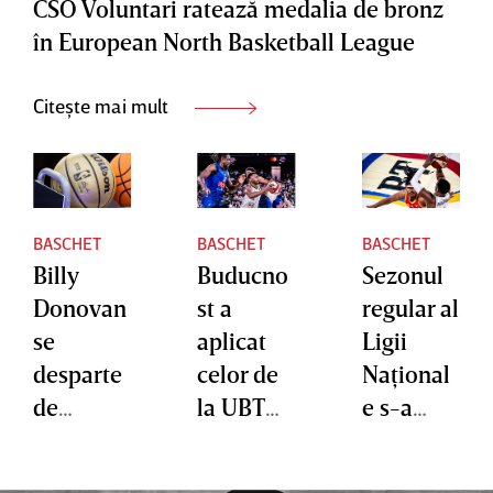
CSO Voluntari ratează medalia de bronz
în European North Basketball League
Citește mai mult
BASCHET
BASCHET
BASCHET
Billy
Buducno
Sezonul
Donovan
st a
regular al
se
aplicat
Ligii
desparte
celor de
Naţional
de
la UBT
e s-a
Chicago
Cluj unul
terminat.
Bulls
din cele
Campioa