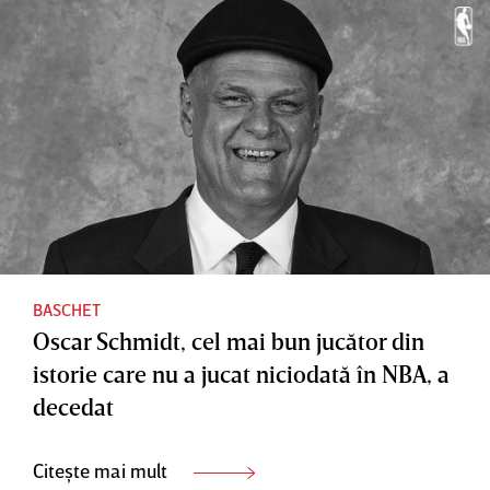
mai dure
na UBT
eşecuri
Cluj intră
din
direct în
istorie în
play-off
competiţ
iile
internaţi
onale
BASCHET
Oscar Schmidt, cel mai bun jucător din
istorie care nu a jucat niciodată în NBA, a
decedat
Citește mai mult