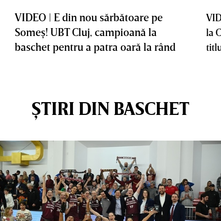
VIDEO | E din nou sărbătoare pe
VID
Someş! UBT Cluj, campioană la
la 
baschet pentru a patra oară la rând
titl
ȘTIRI DIN BASCHET