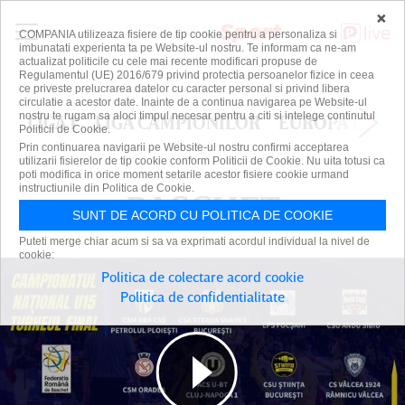
×
COMPANIA utilizeaza fisiere de tip cookie pentru a personaliza si
imbunatati experienta ta pe Website-ul nostru. Te informam ca ne-am
actualizat politicile cu cele mai recente modificari propuse de
Regulamentul (UE) 2016/679 privind protectia persoanelor fizice in ceea
ce priveste prelucrarea datelor cu caracter personal si privind libera
circulatie a acestor date. Inainte de a continua navigarea pe Website-ul
nostru te rugam sa aloci timpul necesar pentru a citi si intelege continutul
LIGA 1
LIGA CAMPIONILOR
EUROPA LEAG
Politicii de Cookie.
Prin continuarea navigarii pe Website-ul nostru confirmi acceptarea
utilizarii fisierelor de tip cookie conform Politicii de Cookie. Nu uita totusi ca
poti modifica in orice moment setarile acestor fisiere cookie urmand
instructiunile din Politica de Cookie.
BASCHET
BASCHET
SUNT DE ACORD CU POLITICA DE COOKIE
Puteti merge chiar acum si sa va exprimati acordul individual la nivel de
cookie:
Politica de colectare acord cookie
Politica de confidentialitate