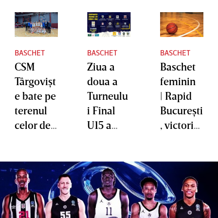
BASCHET
BASCHET
BASCHET
CSM
Ziua a
Baschet
Târgovişt
doua a
feminin
e bate pe
Turneulu
| Rapid
terenul
i Final
Bucureşti
celor de
U15 a
, victorie
la Rapid,
adus în
contra
în al
prim
celor de
doilea
plan mai
la CSM
meci al
multe
Târgovişt
finalei
favorite
e în
Ligii
la titlu
primul