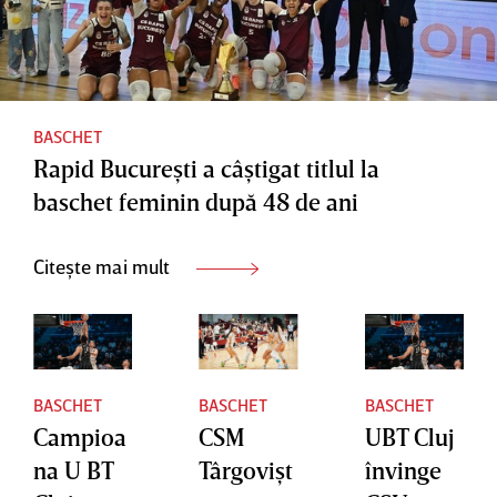
BASCHET
Rapid Bucureşti a câştigat titlul la
baschet feminin după 48 de ani
Citește mai mult
BASCHET
BASCHET
BASCHET
Campioa
CSM
UBT Cluj
na U BT
Târgovişt
învinge