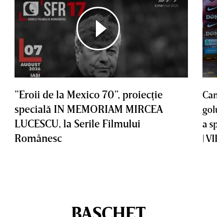
”Eroii de la Mexico 70”, proiecţie
Cam
specială IN MEMORIAM MIRCEA
gol
LUCESCU, la Serile Filmului
a s
Românesc
| V
BASCHET