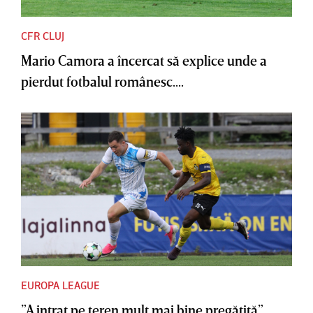
CFR CLUJ
Mario Camora a încercat să explice unde a
pierdut fotbalul românesc....
EUROPA LEAGUE
”A intrat pe teren mult mai bine pregătită”.