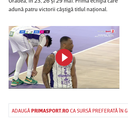
Oradea, în 23, 26 şi 29 mai. Prima echipă care
adună patru victorii câştigă titlul naţional.
ADAUGĂ
PRIMASPORT.RO
CA SURSĂ PREFERATĂ ÎN 