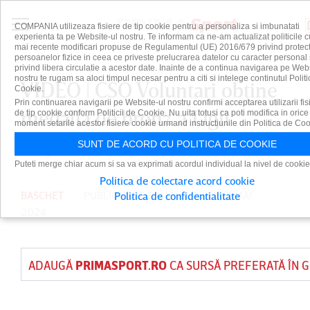
COMPANIA utilizeaza fisiere de tip cookie pentru a personaliza si imbunatati
experienta ta pe Website-ul nostru. Te informam ca ne-am actualizat politicile c
mai recente modificari propuse de Regulamentul (UE) 2016/679 privind protect
persoanelor fizice in ceea ce priveste prelucrarea datelor cu caracter personal 
privind libera circulatie a acestor date. Inainte de a continua navigarea pe Web
nostru te rugam sa aloci timpul necesar pentru a citi si intelege continutul Politi
VIDEO | CSO Voluntari obţine
Cookie.
Prin continuarea navigarii pe Website-ul nostru confirmi acceptarea utilizarii fis
medalia de bronz a Ligii
de tip cookie conform Politicii de Cookie. Nu uita totusi ca poti modifica in orice
moment setarile acestor fisiere cookie urmand instructiunile din Politica de Coo
Naţionale
SUNT DE ACORD CU POLITICA DE COOKIE
Puteti merge chiar acum si sa va exprimati acordul individual la nivel de cookie
Politica de colectare acord cookie
BASCHET
PUBLICAT DE
DAIAN CUTU
PE 17 MAI
Politica de confidentialitate
2024
ADAUGĂ
PRIMASPORT.RO
CA SURSĂ PREFERATĂ ÎN 