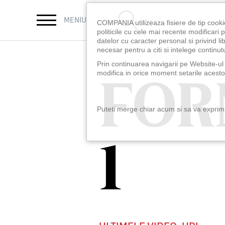
CAUTĂ
MENIU
COMPANIA utilizeaza fisiere de tip cooki
politicile cu cele mai recente modificar
datelor cu caracter personal si privind l
necesar pentru a citi si intelege continutu
Prin continuarea navigarii pe Website-ul n
FOR
FOR
modifica in orice moment setarile acestor
Puteti merge chiar acum si sa va exprimat
1
1