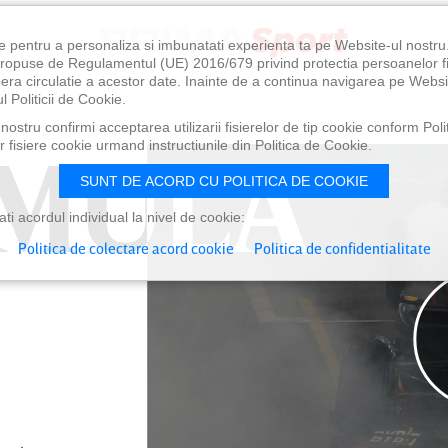
e pentru a personaliza si imbunatati experienta ta pe Website-ul nostr
i propuse de Regulamentul (UE) 2016/679 privind protectia persoanelor f
ibera circulatie a acestor date. Inainte de a continua navigarea pe Websi
l Politicii de Cookie.
ostru confirmi acceptarea utilizarii fisierelor de tip cookie conform Polit
MULA
MULA
 fisiere cookie urmand instructiunile din Politica de Cookie.
SUNT DE ACORD CU POLITICA DE COOKIE
i acordul individual la nivel de cookie:
Politica de colectare acord cookie
Politica de confidentialitate