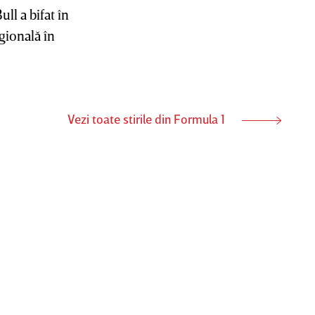
ll a bifat în
agională în
Vezi toate stirile din Formula 1