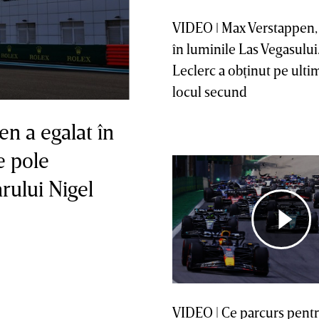
VIDEO ǀ Max Verstappen, 
în luminile Las Vegasului
Leclerc a obţinut pe ultim
locul secund
n a egalat în
e pole
rului Nigel
VIDEO | Ce parcurs pent