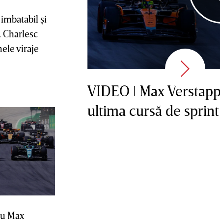
imbatabil şi
. Charlesc
ele viraje
VIDEO ǀ Max Verstappe
ultima cursă de sprint
ru Max