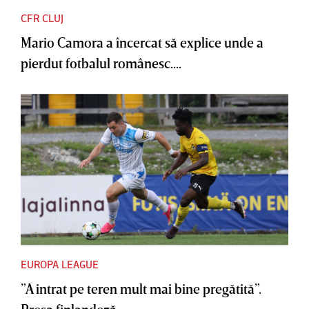
CFR CLUJ
Mario Camora a încercat să explice unde a
pierdut fotbalul românesc....
EUROPA LEAGUE
”A intrat pe teren mult mai bine pregătită”.
Presa finlandeză,...