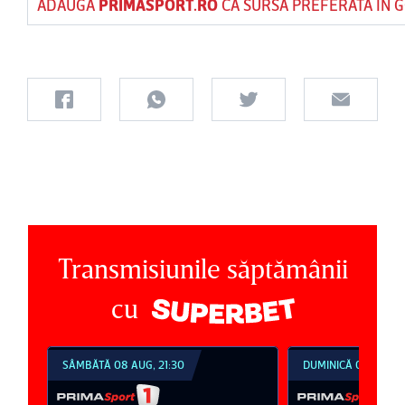
ADAUGĂ
PRIMASPORT.RO
CA SURSĂ PREFERATĂ ÎN 
Transmisiunile săptămânii
cu
SÂMBĂTĂ 08 AUG, 21:30
DUMINICĂ 09 AUG, 1