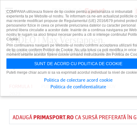
COMPANIA utilizeaza fisiere de tip cookie pentru a personaliza si imbunatati
experienta ta pe Website-ul nostru. Te informam ca ne-am actualizat politicile c
mai recente modificari propuse de Regulamentul (UE) 2016/679 privind protect
persoanelor fizice in ceea ce priveste prelucrarea datelor cu caracter personal 
privind libera circulatie a acestor date. Inainte de a continua navigarea pe Web
nostru te rugam sa aloci timpul necesar pentru a citi si intelege continutul Politi
VIDEO ǀ Max Verstappen,
Cookie.
Prin continuarea navigarii pe Website-ul nostru confirmi acceptarea utilizarii fis
imbatabil şi în ultima cursă de
de tip cookie conform Politicii de Cookie. Nu uita totusi ca poti modifica in orice
moment setarile acestor fisiere cookie urmand instructiunile din Politica de Coo
sprint a sezonului
SUNT DE ACORD CU POLITICA DE COOKIE
Puteti merge chiar acum si sa va exprimati acordul individual la nivel de cookie
Politica de colectare acord cookie
FORMULA 1
PUBLICAT DE
DAIAN CUTU
PE 4 NOV
Politica de confidentialitate
2023
ADAUGĂ
PRIMASPORT.RO
CA SURSĂ PREFERATĂ ÎN 