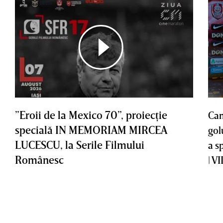
”Eroii de la Mexico 70”, proiecţie
Cam
specială IN MEMORIAM MIRCEA
gol
LUCESCU, la Serile Filmului
a s
Românesc
| V