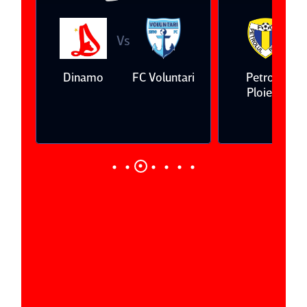
Vs
V
eda
Dinamo
FC Voluntari
Petrolul
Ploieşti